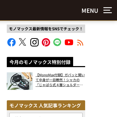
MENU
モノマックス最新情報をSNSでチェック！
今月のモノマックス特別付録
【MonoMax付録】ガバッと開い
て中身が一目瞭然！シャカの
「じゃばら式４層ショルダーバ
ッグ」は、出し入れのしやすさ
も過去最高レベルだった！
モノマックス 人気記事ランキング