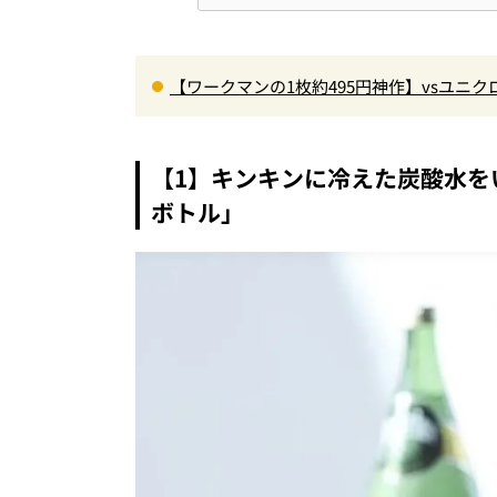
【ワークマンの1枚約495円神作】vsユニ
ナー”3選を徹底解剖。あなたに最適な1着は
【1】キンキンに冷えた炭酸水を
ボトル」