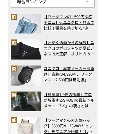
【ワークマンの1,590円冷感
デニム】vsユニクロ・無印で
比較！猛暑を乗り切る“涼感
ロングパンツ”3選を徹底解
剖。接触冷感から綿100%ま
【汗だく通勤からの解放】ユ
で決定版
ニクロのポロシャツが夏ビジ
ネスの大正解！オリヒカの透
け防止シャツも優秀。酷暑も
涼しい顔で働ける超快適ウエ
ユニクロ「本業メーカー顔負
アの実力
け」奇跡の4,990円、ワーク
マン「2,500円は反則級」凄
い万能バッグ…ほか【リュッ
クの人気記事ランキングベス
【換気量1.9倍の衝撃】プロ
ト3】（2026年6月版）
が解説するSHOEIの最新ヘル
メット「Z-9」の凄さとは？
浮き上がり13%減で高速ライ
ドも超快適な傑作フルフェイ
【ワークマンの大人気バッ
ス
グ】3500円の「3WAYリュッ
ク」をマニアが絶賛！“しご