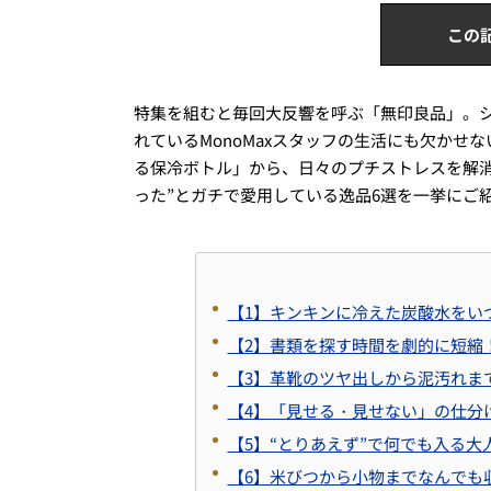
この
特集を組むと毎回大反響を呼ぶ「無印良品」。
れているMonoMaxスタッフの生活にも欠か
る保冷ボトル」から、日々のプチストレスを解
った”とガチで愛用している逸品6選を一挙にご
【1】キンキンに冷えた炭酸水をい
【2】書類を探す時間を劇的に短縮
【3】革靴のツヤ出しから泥汚れま
【4】「見せる・見せない」の仕分
【5】“とりあえず”で何でも入る
【6】米びつから小物までなんでも