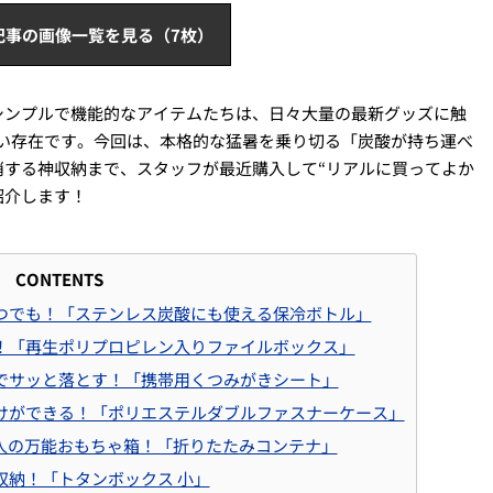
記事の画像一覧を見る（7枚）
シンプルで機能的なアイテムたちは、日々大量の最新グッズに触
せない存在です。今回は、本格的な猛暑を乗り切る「炭酸が持ち運べ
消する神収納まで、スタッフが最近購入して“リアルに買ってよか
紹介します！
CONTENTS
つでも！「ステンレス炭酸にも使える保冷ボトル」
！「再生ポリプロピレン入りファイルボックス」
でサッと落とす！「携帯用くつみがきシート」
けができる！「ポリエステルダブルファスナーケース」
大人の万能おもちゃ箱！「折りたたみコンテナ」
収納！「トタンボックス 小」