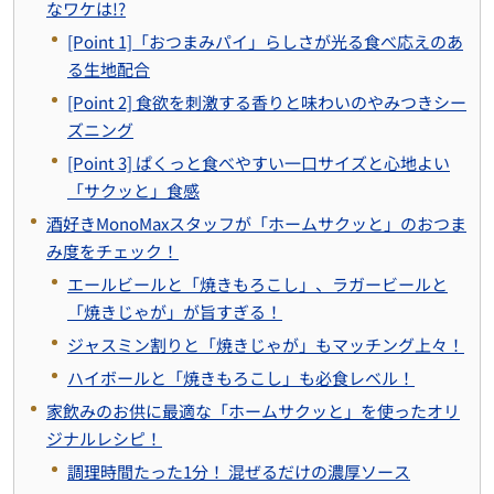
なワケは!?
[Point 1]「おつまみパイ」らしさが光る食べ応えのあ
る生地配合
[Point 2] 食欲を刺激する香りと味わいのやみつきシー
ズニング
[Point 3] ぱくっと食べやすい一口サイズと心地よい
「サクッと」食感
酒好きMonoMaxスタッフが「ホームサクッと」のおつま
み度をチェック！
エールビールと「焼きもろこし」、ラガービールと
「焼きじゃが」が旨すぎる！
ジャスミン割りと「焼きじゃが」もマッチング上々！
ハイボールと「焼きもろこし」も必食レベル！
家飲みのお供に最適な「ホームサクッと」を使ったオリ
ジナルレシピ！
調理時間たった1分！ 混ぜるだけの濃厚ソース