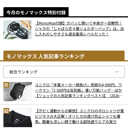
今月のモノマックス特別付録
【MonoMax付録】ガバッと開いて中身が一目瞭然！
シャカの「じゃばら式４層ショルダーバッグ」は、出
し入れのしやすさも過去最高レベルだった！
モノマックス 人気記事ランキング
ユニクロ「本業メーカー顔負け」奇跡の4,990円、ワ
ークマン「2,500円は反則級」凄い万能バッグ…ほか
【リュックの人気記事ランキングベスト3】（2026年
6月版）
【汗だく通勤からの解放】ユニクロのポロシャツが夏
ビジネスの大正解！オリヒカの透け防止シャツも優
秀。酷暑も涼しい顔で働ける超快適ウエアの実力