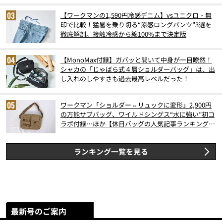
【ワークマンの1,590円冷感デニム】vsユニクロ・無
印で比較！猛暑を乗り切る“涼感ロングパンツ”3選を
徹底解剖。接触冷感から綿100%まで決定版
【MonoMax付録】ガバッと開いて中身が一目瞭然！
シャカの「じゃばら式４層ショルダーバッグ」は、出
し入れのしやすさも過去最高レベルだった！
ワークマン「ショルダー⇔リュックに変形」2,900円
の万能サブバッグ、ワイルドシングス“水に強い”初コ
ラボ付録…ほか【休日バッグの人気記事ランキングベ
スト3】（2026年6月版）
ランキング一覧を見る
最新号のご案内