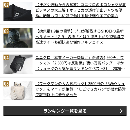
【汗だく通勤からの解放】ユニクロのポロシャツが夏
ビジネスの大正解！オリヒカの透け防止シャツも優
秀。酷暑も涼しい顔で働ける超快適ウエアの実力
【換気量1.9倍の衝撃】プロが解説するSHOEIの最新
ヘルメット「Z-9」の凄さとは？浮き上がり13%減で
高速ライドも超快適な傑作フルフェイス
ユニクロ「本業メーカー顔負け」奇跡の4,990円、ワ
ークマン「2,500円は反則級」凄い万能バッグ…ほか
【リュックの人気記事ランキングベスト3】（2026年
6月版）
【ワークマンの大人気バッグ】3500円の「3WAYリュ
ック」をマニアが絶賛！“しごできカバン”が撥水防汚
で評判以上に優秀だった
ランキング一覧を見る