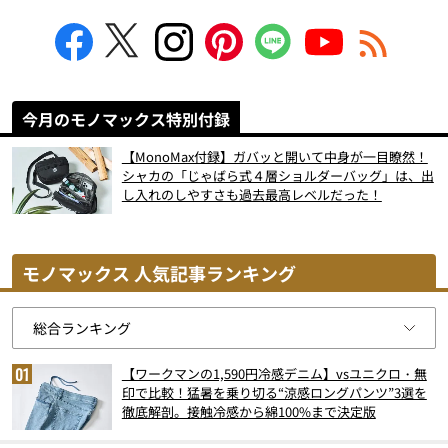
今月のモノマックス特別付録
【MonoMax付録】ガバッと開いて中身が一目瞭然！
シャカの「じゃばら式４層ショルダーバッグ」は、出
し入れのしやすさも過去最高レベルだった！
モノマックス 人気記事ランキング
【ワークマンの1,590円冷感デニム】vsユニクロ・無
印で比較！猛暑を乗り切る“涼感ロングパンツ”3選を
徹底解剖。接触冷感から綿100%まで決定版