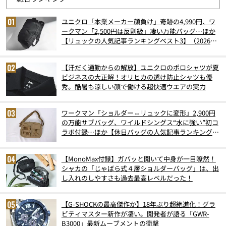
ユニクロ「本業メーカー顔負け」奇跡の4,990円、ワ
ークマン「2,500円は反則級」凄い万能バッグ…ほか
【リュックの人気記事ランキングベスト3】（2026年
6月版）
【汗だく通勤からの解放】ユニクロのポロシャツが夏
ビジネスの大正解！オリヒカの透け防止シャツも優
秀。酷暑も涼しい顔で働ける超快適ウエアの実力
ワークマン「ショルダー⇔リュックに変形」2,900円
の万能サブバッグ、ワイルドシングス“水に強い”初コ
ラボ付録…ほか【休日バッグの人気記事ランキングベ
スト3】（2026年6月版）
【MonoMax付録】ガバッと開いて中身が一目瞭然！
シャカの「じゃばら式４層ショルダーバッグ」は、出
し入れのしやすさも過去最高レベルだった！
【G-SHOCKの最高傑作か】18年ぶり超絶進化！グラ
ビティマスター新作が凄い。開発者が語る「GWR-
B3000」最新ムーブメントの衝撃