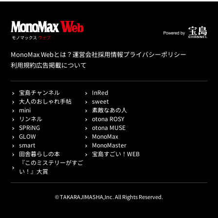
MonoMax Webとは？
運営会社
採用情報
プライバシーポリシー
利用規約
広告掲載について
宝島チャンネル
InRed
大人のおしゃれ手帖
sweet
mini
素敵なあの人
リンネル
otona ROSY
SPRiNG
otona MUSE
GLOW
MonoMax
smart
MonoMaster
田舎暮らしの本
宝島すごい！WEB
『このミステリーがすご
い！』大賞
© TAKARAJIMASHA,Inc. All Rights Reserved.