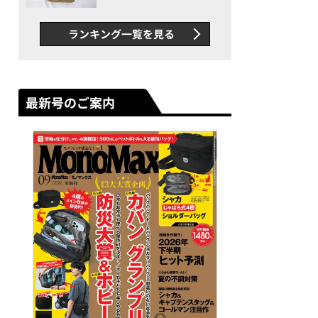
グス“水に強い”初コラボ付
録…ほか【休日バッグの人気
ランキング一覧を見る
記事ランキングベスト3】
（2026年6月版）
最新号のご案内