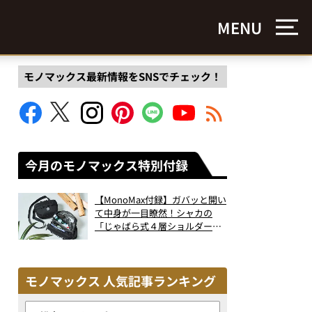
MENU
モノマックス最新情報をSNSでチェック！
今月のモノマックス特別付録
【MonoMax付録】ガバッと開い
て中身が一目瞭然！シャカの
「じゃばら式４層ショルダーバ
ッグ」は、出し入れのしやすさ
も過去最高レベルだった！
モノマックス 人気記事ランキング