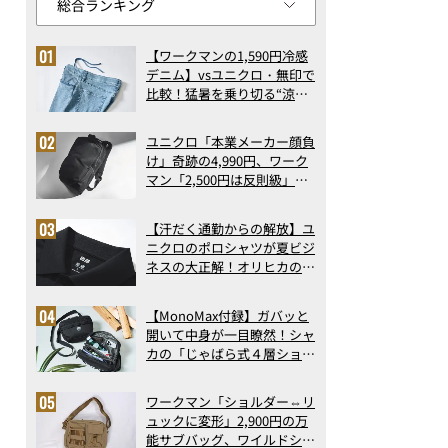
【ワークマンの1,590円冷感
デニム】vsユニクロ・無印で
比較！猛暑を乗り切る“涼感
ロングパンツ”3選を徹底解
剖。接触冷感から綿100%ま
ユニクロ「本業メーカー顔負
で決定版
け」奇跡の4,990円、ワーク
マン「2,500円は反則級」凄
い万能バッグ…ほか【リュッ
クの人気記事ランキングベス
【汗だく通勤からの解放】ユ
ト3】（2026年6月版）
ニクロのポロシャツが夏ビジ
ネスの大正解！オリヒカの透
け防止シャツも優秀。酷暑も
涼しい顔で働ける超快適ウエ
【MonoMax付録】ガバッと
アの実力
開いて中身が一目瞭然！シャ
カの「じゃばら式４層ショル
ダーバッグ」は、出し入れの
しやすさも過去最高レベルだ
ワークマン「ショルダー⇔リ
った！
ュックに変形」2,900円の万
能サブバッグ、ワイルドシン