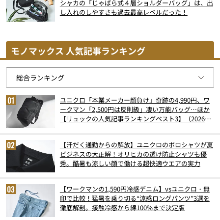
シャカの「じゃばら式４層ショルダーバッグ」は、出
し入れのしやすさも過去最高レベルだった！
モノマックス 人気記事ランキング
ユニクロ「本業メーカー顔負け」奇跡の4,990円、ワ
ークマン「2,500円は反則級」凄い万能バッグ…ほか
【リュックの人気記事ランキングベスト3】（2026年
6月版）
【汗だく通勤からの解放】ユニクロのポロシャツが夏
ビジネスの大正解！オリヒカの透け防止シャツも優
秀。酷暑も涼しい顔で働ける超快適ウエアの実力
【ワークマンの1,590円冷感デニム】vsユニクロ・無
印で比較！猛暑を乗り切る“涼感ロングパンツ”3選を
徹底解剖。接触冷感から綿100%まで決定版