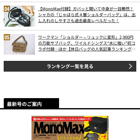
【MonoMax付録】ガバッと開いて中身が一目瞭然！
シャカの「じゃばら式４層ショルダーバッグ」は、出
し入れのしやすさも過去最高レベルだった！
ワークマン「ショルダー⇔リュックに変形」2,900円
の万能サブバッグ、ワイルドシングス“水に強い”初コ
ラボ付録…ほか【休日バッグの人気記事ランキングベ
スト3】（2026年6月版）
ランキング一覧を見る
最新号のご案内