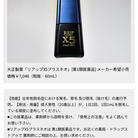
大正製薬「リアップX5プラスネオ」[第1類医薬品] メーカー希望小売
価格￥7,048（税抜・60mL）
【効能】壮年性脱毛症における発毛、育毛 及び脱毛（抜け毛）の進行予
防。【用法・用量】成人男性（20歳以上）が、1日2回、1回1mLを脱毛し
ている頭皮に塗布してください。
■この医薬品は、薬剤師から説明を受け、「使用上の注意」をよく読んで
お使い下さい。
■リアップX5プラスネオは 第1類医薬品です。お近くの薬局・ドラッグス
トア※で 薬剤師にご相談の上、お買い求めください。