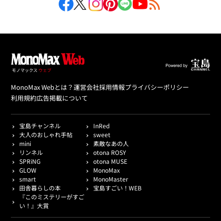
MonoMax Webとは？
運営会社
採用情報
プライバシーポリシー
利用規約
広告掲載について
宝島チャンネル
InRed
大人のおしゃれ手帖
sweet
mini
素敵なあの人
リンネル
otona ROSY
SPRiNG
otona MUSE
GLOW
MonoMax
smart
MonoMaster
田舎暮らしの本
宝島すごい！WEB
『このミステリーがすご
い！』大賞