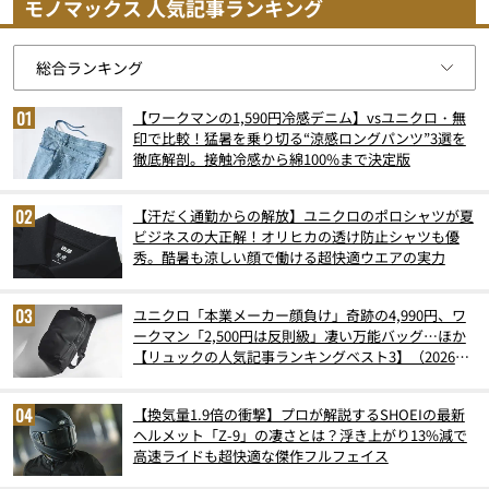
モノマックス 人気記事ランキング
【ワークマンの1,590円冷感デニム】vsユニクロ・無
印で比較！猛暑を乗り切る“涼感ロングパンツ”3選を
徹底解剖。接触冷感から綿100%まで決定版
【汗だく通勤からの解放】ユニクロのポロシャツが夏
ビジネスの大正解！オリヒカの透け防止シャツも優
秀。酷暑も涼しい顔で働ける超快適ウエアの実力
ユニクロ「本業メーカー顔負け」奇跡の4,990円、ワ
ークマン「2,500円は反則級」凄い万能バッグ…ほか
【リュックの人気記事ランキングベスト3】（2026年
6月版）
【換気量1.9倍の衝撃】プロが解説するSHOEIの最新
ヘルメット「Z-9」の凄さとは？浮き上がり13%減で
高速ライドも超快適な傑作フルフェイス