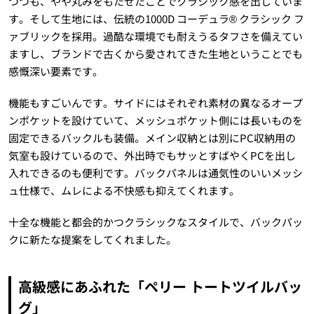
つつも、やや丸みをもたせたことでクラシック感を出していま
す。そして生地には、伝統の1000D コーデュラ® クラシック フ
ァブリックを採用。過酷な環境でも耐えうるタフさを備えてい
ますし、ブランドで古くから愛されてきた生地ということでも
感慨深い要素です。
機能もすごいんです。サイドにはそれぞれ素材の異なるオープ
ンポケットを設けていて、メッシュポケット側には長いものを
固定できるバックルも装備。メイン収納とは別にPC収納用の
気室も設けているので、外出時でもサッとすばやくPCを出し
入れできるのも便利です。バックパネルは通気性のいいメッシ
ュ仕様で、ムレによる不快感も抑えてくれます。
十全な機能と都会的かつクラシックなスタイルで、バックパッ
クに新たな提案をしてくれました。
高級感にあふれた「ペリー トートツイルバッ
グ」