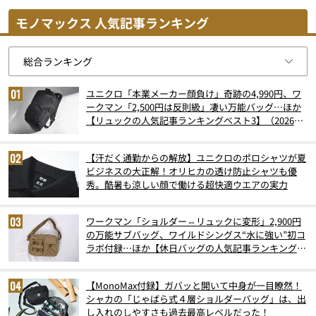
モノマックス 人気記事ランキング
ユニクロ「本業メーカー顔負け」奇跡の4,990円、ワ
ークマン「2,500円は反則級」凄い万能バッグ…ほか
【リュックの人気記事ランキングベスト3】（2026年
6月版）
【汗だく通勤からの解放】ユニクロのポロシャツが夏
ビジネスの大正解！オリヒカの透け防止シャツも優
秀。酷暑も涼しい顔で働ける超快適ウエアの実力
ワークマン「ショルダー⇔リュックに変形」2,900円
の万能サブバッグ、ワイルドシングス“水に強い”初コ
ラボ付録…ほか【休日バッグの人気記事ランキングベ
スト3】（2026年6月版）
【MonoMax付録】ガバッと開いて中身が一目瞭然！
シャカの「じゃばら式４層ショルダーバッグ」は、出
し入れのしやすさも過去最高レベルだった！