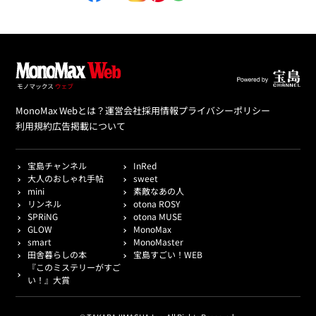
MonoMax Webとは？
運営会社
採用情報
プライバシーポリシー
利用規約
広告掲載について
宝島チャンネル
InRed
大人のおしゃれ手帖
sweet
mini
素敵なあの人
リンネル
otona ROSY
SPRiNG
otona MUSE
GLOW
MonoMax
smart
MonoMaster
田舎暮らしの本
宝島すごい！WEB
『このミステリーがすご
い！』大賞