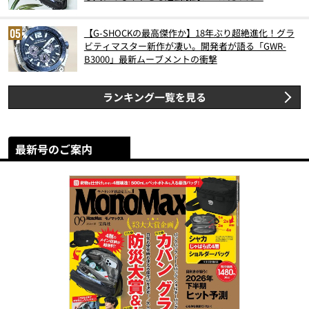
【G-SHOCKの最高傑作か】18年ぶり超絶進化！グラ
ビティマスター新作が凄い。開発者が語る「GWR-
B3000」最新ムーブメントの衝撃
ランキング一覧を見る
最新号のご案内