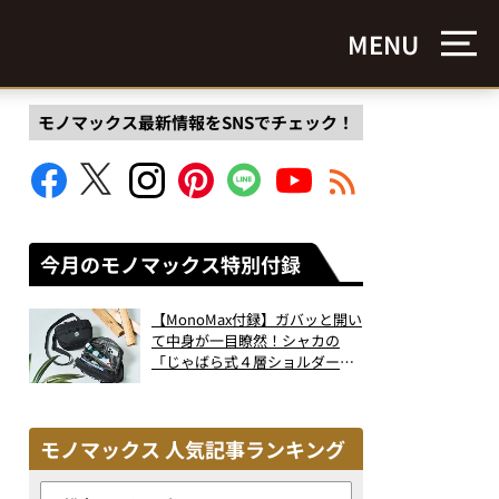
MENU
モノマックス最新情報をSNSでチェック！
今月のモノマックス特別付録
【MonoMax付録】ガバッと開い
て中身が一目瞭然！シャカの
「じゃばら式４層ショルダーバ
ッグ」は、出し入れのしやすさ
も過去最高レベルだった！
モノマックス 人気記事ランキング