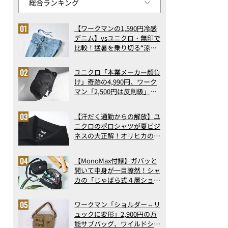
【ワークマンの1,590円冷感
デニム】vsユニクロ・無印で
比較！猛暑を乗り切る“涼感
ロングパンツ”3選を徹底解
剖。接触冷感から綿100%ま
ユニクロ「本業メーカー顔負
で決定版
け」奇跡の4,990円、ワーク
マン「2,500円は反則級」凄
い万能バッグ…ほか【リュッ
クの人気記事ランキングベス
【汗だく通勤からの解放】ユ
ト3】（2026年6月版）
ニクロのポロシャツが夏ビジ
ネスの大正解！オリヒカの透
け防止シャツも優秀。酷暑も
涼しい顔で働ける超快適ウエ
【MonoMax付録】ガバッと
アの実力
開いて中身が一目瞭然！シャ
カの「じゃばら式４層ショル
ダーバッグ」は、出し入れの
しやすさも過去最高レベルだ
ワークマン「ショルダー⇔リ
った！
ュックに変形」2,900円の万
能サブバッグ、ワイルドシン