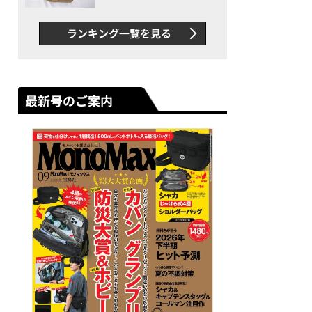
グス“水に強い”初コラボ付
録…ほか【休日バッグの人気
ランキング一覧を見る
記事ランキングベスト3】
（2026年6月版）
最新号のご案内