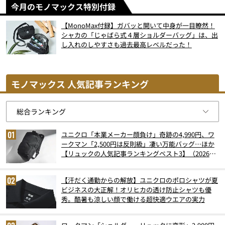
今月のモノマックス特別付録
【MonoMax付録】ガバッと開いて中身が一目瞭然！
シャカの「じゃばら式４層ショルダーバッグ」は、出
し入れのしやすさも過去最高レベルだった！
モノマックス 人気記事ランキング
ユニクロ「本業メーカー顔負け」奇跡の4,990円、ワ
ークマン「2,500円は反則級」凄い万能バッグ…ほか
【リュックの人気記事ランキングベスト3】（2026年
6月版）
【汗だく通勤からの解放】ユニクロのポロシャツが夏
ビジネスの大正解！オリヒカの透け防止シャツも優
秀。酷暑も涼しい顔で働ける超快適ウエアの実力