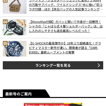
ワークマン「ショルダー⇔リュックに変形」2,900円
の万能サブバッグ、ワイルドシングス“水に強い”初コ
ラボ付録…ほか【休日バッグの人気記事ランキングベ
スト3】（2026年6月版）
【MonoMax付録】ガバッと開いて中身が一目瞭然！
シャカの「じゃばら式４層ショルダーバッグ」は、出
し入れのしやすさも過去最高レベルだった！
【G-SHOCKの最高傑作か】18年ぶり超絶進化！グラ
ビティマスター新作が凄い。開発者が語る「GWR-
B3000」最新ムーブメントの衝撃
ランキング一覧を見る
最新号のご案内