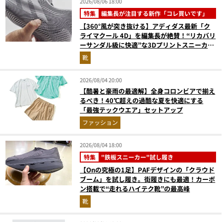
2026/08/06 18:00
特集
編集長が注目する新作「コレ買いです」
【360°風が突き抜ける】アディダス最新「ク
ライマクール 4D」を編集長が絶賛！“リカバリ
ーサンダル級に快適”な3Dプリントスニーカー
『コレ買いです』Vol.173
靴
2026/08/04 20:00
【酷暑と豪雨の最適解】全身コロンビアで揃え
るべき！40℃超えの過酷な夏を快適にする
「最強テックウエア」セットアップ
ファッション
2026/08/04 18:00
特集
"鉄板スニーカー"試し履き
【Onの究極の1足】PAFデザインの「クラウド
ブーム」を試し履き。街履きにも最適！カーボ
ン搭載で“走れるハイテク靴”の最高峰
靴