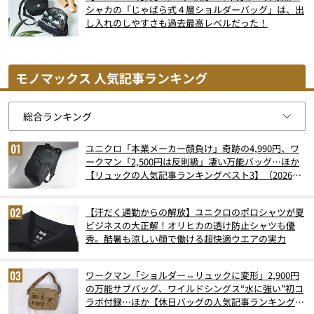
シャカの「じゃばら式４層ショルダーバッグ」は、出
し入れのしやすさも過去最高レベルだった！
モノマックス 人気記事ランキング
ユニクロ「本業メーカー顔負け」奇跡の4,990円、ワ
ークマン「2,500円は反則級」凄い万能バッグ…ほか
【リュックの人気記事ランキングベスト3】（2026年
6月版）
【汗だく通勤からの解放】ユニクロのポロシャツが夏
ビジネスの大正解！オリヒカの透け防止シャツも優
秀。酷暑も涼しい顔で働ける超快適ウエアの実力
ワークマン「ショルダー⇔リュックに変形」2,900円
の万能サブバッグ、ワイルドシングス“水に強い”初コ
ラボ付録…ほか【休日バッグの人気記事ランキングベ