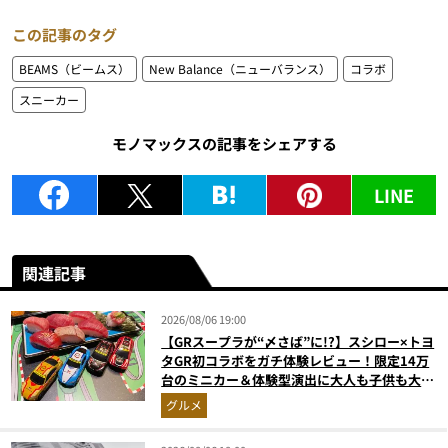
この記事のタグ
BEAMS（ビームス）
New Balance（ニューバランス）
コラボ
スニーカー
モノマックスの記事をシェアする
LINE
関連記事
2026/08/06 19:00
【GRスープラが“〆さば”に!?】スシロー×トヨ
タGR初コラボをガチ体験レビュー！限定14万
台のミニカー＆体験型演出に大人も子供も大興
奮間違いなし
グルメ