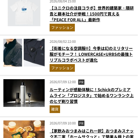
2026/08/04 15:00
【ユニクロの注目コラボ】世界的建築家・隈研
吾と藤本壮介が参戦！1500円で買える
「PEACE FOR ALL」最新作
ファッション
2026/08/02 22:00
【街着になる空調服®】今季は幻のミリタリー
服がモチーフ！ LOWERCASE×URBSの最強ト
リプルコラボベストが進化
ファッション
2026/07/09 12:00
PR
ルーティンが感動体験に！Schickのプレミア
ムライン「プロジスタ」で始めるワンランク上
のヒゲ剃り習慣
雑貨
2026/07/09 10:00
PR
【家飲みおつまみはこれ一択】おつまみスナッ
ク不二家「ホームサクッと」で簡単＆極上の家