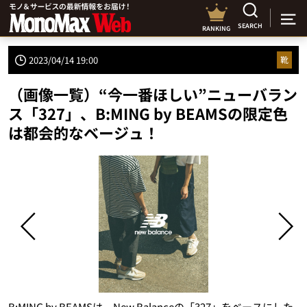
SEARCH
RANKING
2023/04/14 19:00
靴
（画像一覧）“今一番ほしい”ニューバラン
ス「327」、B:MING by BEAMSの限定色
は都会的なベージュ！
B:MING by BEAMSは、New Balanceの「327」をベースにした
「