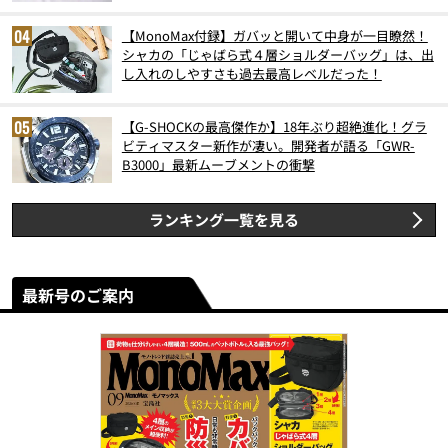
スト3】（2026年6月版）
【MonoMax付録】ガバッと開いて中身が一目瞭然！
シャカの「じゃばら式４層ショルダーバッグ」は、出
し入れのしやすさも過去最高レベルだった！
【G-SHOCKの最高傑作か】18年ぶり超絶進化！グラ
ビティマスター新作が凄い。開発者が語る「GWR-
B3000」最新ムーブメントの衝撃
ランキング一覧を見る
最新号のご案内