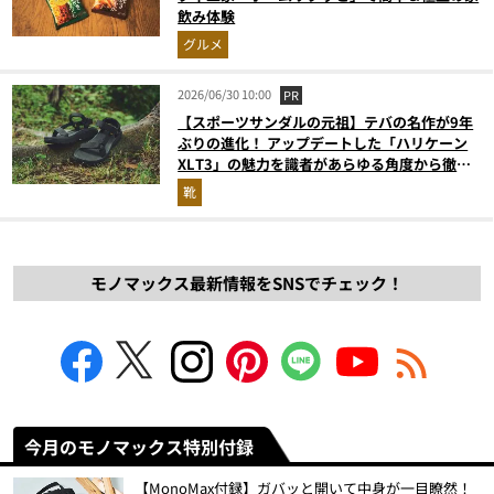
飲み体験
グルメ
2026/06/30 10:00
PR
【スポーツサンダルの元祖】テバの名作が9年
ぶりの進化！ アップデートした「ハリケーン
XLT3」の魅力を識者があらゆる角度から徹底
解説！
靴
モノマックス最新情報をSNSでチェック！
今月のモノマックス特別付録
【MonoMax付録】ガバッと開いて中身が一目瞭然！