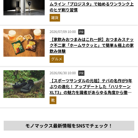
ムライン「プロジスタ」で始めるワンランク上
のヒゲ剃り習慣
雑貨
2026/07/09 10:00
PR
【家飲みおつまみはこれ一択】おつまみスナッ
ク不二家「ホームサクッと」で簡単＆極上の家
飲み体験
グルメ
2026/06/30 10:00
PR
【スポーツサンダルの元祖】テバの名作が9年
ぶりの進化！ アップデートした「ハリケーン
XLT3」の魅力を識者があらゆる角度から徹底
解説！
靴
モノマックス最新情報をSNSでチェック！