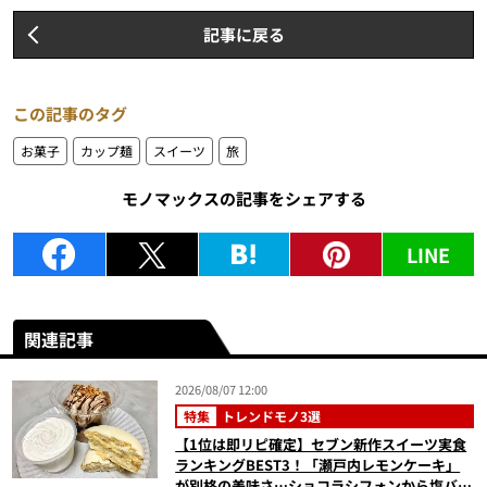
記事に戻る
この記事のタグ
お菓子
カップ麺
スイーツ
旅
モノマックスの記事をシェアする
LINE
関連記事
2026/08/07 12:00
特集
トレンドモノ3選
【1位は即リピ確定】セブン新作スイーツ実食
ランキングBEST3！「瀬戸内レモンケーキ」
が別格の美味さ…ショコラシフォンから塩バニ