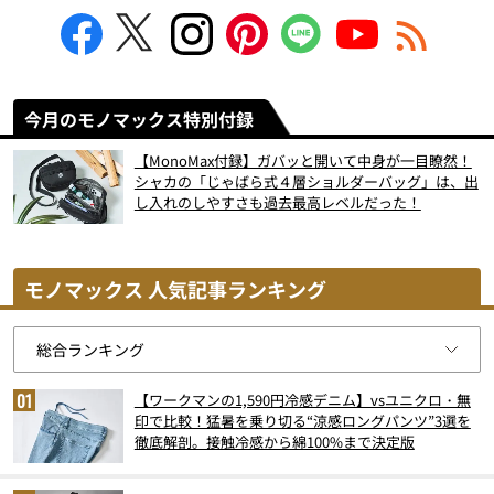
今月のモノマックス特別付録
【MonoMax付録】ガバッと開いて中身が一目瞭然！
シャカの「じゃばら式４層ショルダーバッグ」は、出
し入れのしやすさも過去最高レベルだった！
モノマックス 人気記事ランキング
【ワークマンの1,590円冷感デニム】vsユニクロ・無
印で比較！猛暑を乗り切る“涼感ロングパンツ”3選を
徹底解剖。接触冷感から綿100%まで決定版