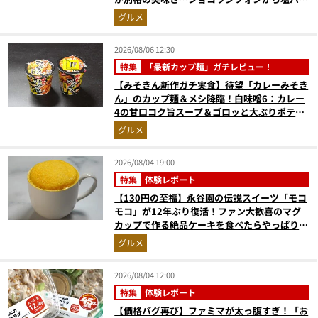
ラプリンまで本気レビュー
グルメ
2026/08/06 12:30
特集
「最新カップ麺」ガチレビュー！
【みそきん新作ガチ実食】待望「カレーみそき
ん」のカップ麺＆メシ降臨！白味噌6：カレー
4の甘口コク旨スープ＆ゴロッと大ぶりポテト
に歓喜
グルメ
2026/08/04 19:00
特集
体験レポート
【130円の至福】永谷園の伝説スイーツ「モコ
モコ」が12年ぶり復活！ファン大歓喜のマグ
カップで作る絶品ケーキを食べたらやっぱり最
高にウマかった
グルメ
2026/08/04 12:00
特集
体験レポート
【価格バグ再び】ファミマが太っ腹すぎ！「お