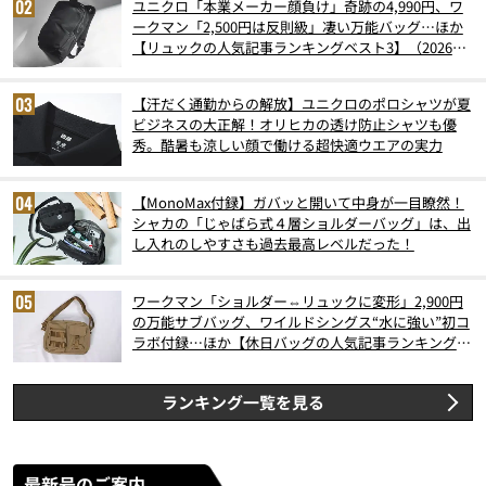
ユニクロ「本業メーカー顔負け」奇跡の4,990円、ワ
ークマン「2,500円は反則級」凄い万能バッグ…ほか
【リュックの人気記事ランキングベスト3】（2026年
6月版）
【汗だく通勤からの解放】ユニクロのポロシャツが夏
ビジネスの大正解！オリヒカの透け防止シャツも優
秀。酷暑も涼しい顔で働ける超快適ウエアの実力
【MonoMax付録】ガバッと開いて中身が一目瞭然！
シャカの「じゃばら式４層ショルダーバッグ」は、出
し入れのしやすさも過去最高レベルだった！
ワークマン「ショルダー⇔リュックに変形」2,900円
の万能サブバッグ、ワイルドシングス“水に強い”初コ
ラボ付録…ほか【休日バッグの人気記事ランキングベ
スト3】（2026年6月版）
ランキング一覧を見る
最新号のご案内