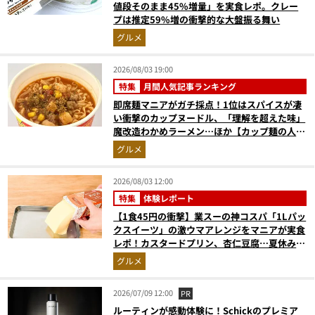
値段そのまま45%増量」を実食レポ。クレー
プは推定59%増の衝撃的な大盤振る舞い
グルメ
2026/08/03 19:00
特集
月間人気記事ランキング
即席麺マニアがガチ採点！1位はスパイスが凄
い衝撃のカップヌードル、「理解を超えた味」
魔改造わかめラーメン…ほか【カップ麺の人気
記事ランキングベスト3】（2026年6月版）
グルメ
2026/08/03 12:00
特集
体験レポート
【1食45円の衝撃】業スーの神コスパ「1Lパッ
クスイーツ」の激ウマアレンジをマニアが実食
レポ！カスタードプリン、杏仁豆腐…夏休みの
おやつに最強すぎた
グルメ
2026/07/09 12:00
PR
ルーティンが感動体験に！Schickのプレミア