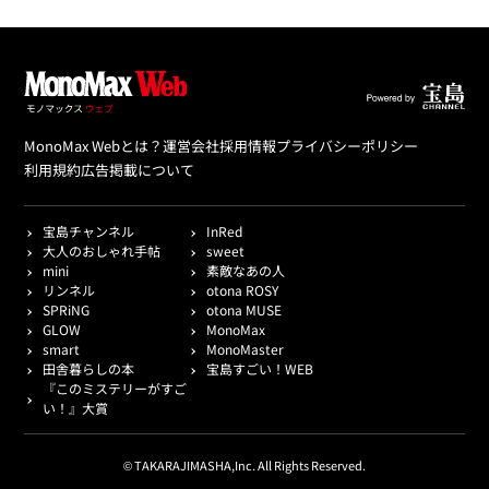
MonoMax Webとは？
運営会社
採用情報
プライバシーポリシー
利用規約
広告掲載について
宝島チャンネル
InRed
大人のおしゃれ手帖
sweet
mini
素敵なあの人
リンネル
otona ROSY
SPRiNG
otona MUSE
GLOW
MonoMax
smart
MonoMaster
田舎暮らしの本
宝島すごい！WEB
『このミステリーがすご
い！』大賞
© TAKARAJIMASHA,Inc. All Rights Reserved.