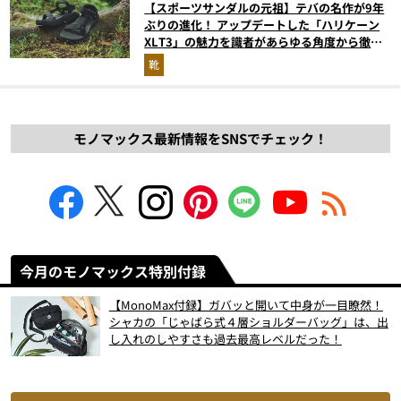
【スポーツサンダルの元祖】テバの名作が9年
ぶりの進化！ アップデートした「ハリケーン
XLT3」の魅力を識者があらゆる角度から徹底
解説！
靴
モノマックス最新情報をSNSでチェック！
今月のモノマックス特別付録
【MonoMax付録】ガバッと開いて中身が一目瞭然！
シャカの「じゃばら式４層ショルダーバッグ」は、出
し入れのしやすさも過去最高レベルだった！