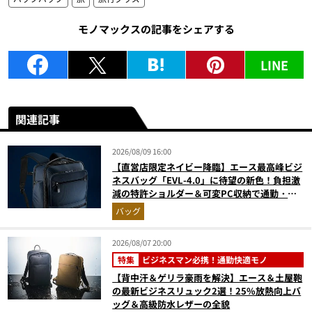
モノマックスの記事をシェアする
LINE
関連記事
2026/08/09 16:00
【直営店限定ネイビー降臨】エース最高峰ビジ
ネスバッグ「EVL-4.0」に待望の新色！負担激
減の特許ショルダー＆可変PC収納で通勤・出
張が無敵に
バッグ
2026/08/07 20:00
特集
ビジネスマン必携！通勤快適モノ
【背中汗＆ゲリラ豪雨を解決】エース＆土屋鞄
の最新ビジネスリュック2選！25%放熱向上バ
ッグ＆高級防水レザーの全貌