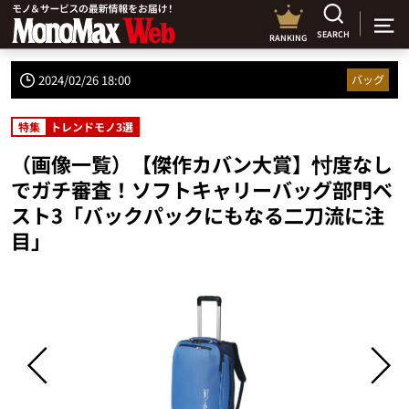
SEARCH
RANKING
2024/02/26 18:00
バッグ
特集
トレンドモノ3選
（画像一覧）【傑作カバン大賞】忖度なし
でガチ審査！ソフトキャリーバッグ部門ベ
スト3「バックパックにもなる二刀流に注
目」