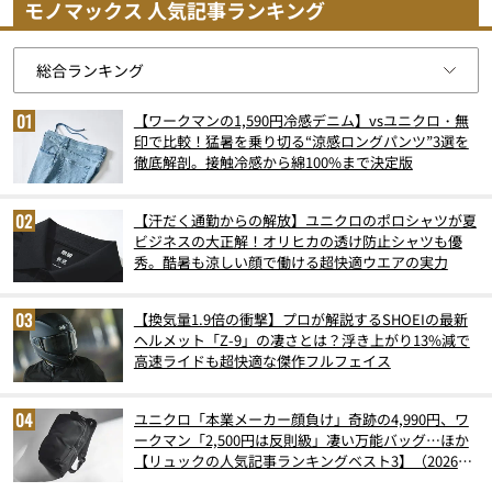
モノマックス 人気記事ランキング
【ワークマンの1,590円冷感デニム】vsユニクロ・無
印で比較！猛暑を乗り切る“涼感ロングパンツ”3選を
徹底解剖。接触冷感から綿100%まで決定版
【汗だく通勤からの解放】ユニクロのポロシャツが夏
ビジネスの大正解！オリヒカの透け防止シャツも優
秀。酷暑も涼しい顔で働ける超快適ウエアの実力
【換気量1.9倍の衝撃】プロが解説するSHOEIの最新
ヘルメット「Z-9」の凄さとは？浮き上がり13%減で
高速ライドも超快適な傑作フルフェイス
ユニクロ「本業メーカー顔負け」奇跡の4,990円、ワ
ークマン「2,500円は反則級」凄い万能バッグ…ほか
【リュックの人気記事ランキングベスト3】（2026年
6月版）