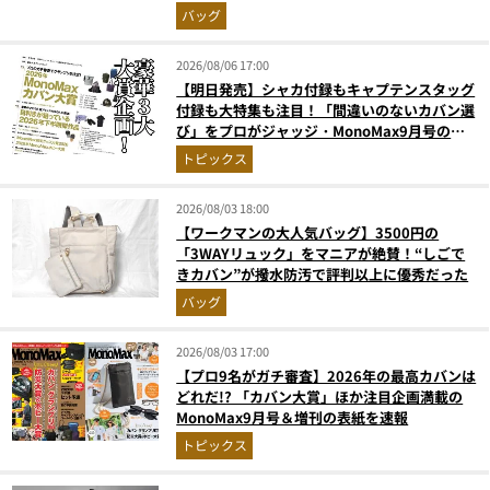
バッグ
2026/08/06 17:00
【明日発売】シャカ付録もキャプテンスタッグ
付録も大特集も注目！「間違いのないカバン選
び」をプロがジャッジ・MonoMax9月号の目
次を公開
トピックス
2026/08/03 18:00
【ワークマンの大人気バッグ】3500円の
「3WAYリュック」をマニアが絶賛！“しごで
きカバン”が撥水防汚で評判以上に優秀だった
バッグ
2026/08/03 17:00
【プロ9名がガチ審査】2026年の最高カバンは
どれだ!? 「カバン大賞」ほか注目企画満載の
MonoMax9月号＆増刊の表紙を速報
トピックス