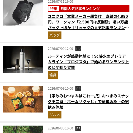
2026/07/31 19:00
特集
月間人気記事ランキング
ユニクロ「本業メーカー顔負け」奇跡の4,990
円、ワークマン「2,500円は反則級」凄い万能
バッグ…ほか【リュックの人気記事ランキング
ベスト3】（2026年6月版）
バッグ
2026/07/09 12:00
PR
ルーティンが感動体験に！Schickのプレミア
ムライン「プロジスタ」で始めるワンランク上
のヒゲ剃り習慣
雑貨
2026/07/09 10:00
PR
【家飲みおつまみはこれ一択】おつまみスナッ
ク不二家「ホームサクッと」で簡単＆極上の家
飲み体験
グルメ
2026/06/30 10:00
PR