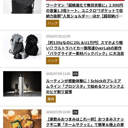
ワークマン「超絶進化で無双状態に」2,990円
の容量1.3倍トート、ユニクロ“7ポケットで収
納力抜群”人気ショルダー…ほか【超収納バッ
グの人気記事ランキングベスト3】（2026年6
バッグ
月版）
2026/07/26 22:00
【約130gなのに20L＆U1万円】スマホより軽
い!? ウルトラハイカー御用達OverLabの新作
「パラグライダー素材バックパック」に大注目
バッグ
2026/07/09 12:00
PR
ルーティンが感動体験に！Schickのプレミア
ムライン「プロジスタ」で始めるワンランク上
のヒゲ剃り習慣
雑貨
2026/07/09 10:00
PR
【家飲みおつまみはこれ一択】おつまみスナッ
ク不二家「ホームサクッと」で簡単＆極上の家