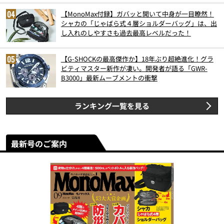
【MonoMax付録】ガバッと開いて中身が一目瞭然！
シャカの「じゃばら式４層ショルダーバッグ」は、出
し入れのしやすさも過去最高レベルだった！
【G-SHOCKの最高傑作か】18年ぶり超絶進化！グラ
ビティマスター新作が凄い。開発者が語る「GWR-
B3000」最新ムーブメントの衝撃
ランキング一覧を見る
最新号のご案内