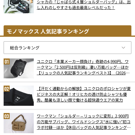
シャカの「じゃばら式４層ショルダーバッグ」は、出
し入れのしやすさも過去最高レベルだった！
モノマックス 人気記事ランキング
ユニクロ「本業メーカー顔負け」奇跡の4,990円、ワ
ークマン「2,500円は反則級」凄い万能バッグ…ほか
【リュックの人気記事ランキングベスト3】（2026年
6月版）
【汗だく通勤からの解放】ユニクロのポロシャツが夏
ビジネスの大正解！オリヒカの透け防止シャツも優
秀。酷暑も涼しい顔で働ける超快適ウエアの実力
ワークマン「ショルダー⇔リュックに変形」2,900円
の万能サブバッグ、ワイルドシングス“水に強い”初コ
ラボ付録…ほか【休日バッグの人気記事ランキングベ
スト3】（2026年6月版）