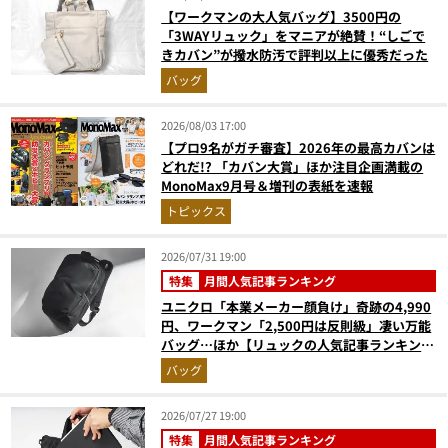
【ワークマンの大人気バッグ】3500円の
「3WAYリュック」をマニアが絶賛！“しごで
きカバン”が撥水防汚で評判以上に優秀だった
バッグ
2026/08/03 17:00
【プロ9名がガチ審査】2026年の最高カバンは
どれだ!? 「カバン大賞」ほか注目企画満載の
MonoMax9月号＆増刊の表紙を速報
トピックス
2026/07/31 19:00
特集
月間人気記事ランキング
ユニクロ「本業メーカー顔負け」奇跡の4,990
円、ワークマン「2,500円は反則級」凄い万能
バッグ…ほか【リュックの人気記事ランキング
ベスト3】（2026年6月版）
バッグ
2026/07/27 19:00
特集
月間人気記事ランキング