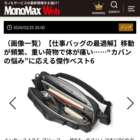
SEARCH
RANKING
2024/03/25 20:00
バッグ
（画像一覧）【仕事バッグの最適解】移動
が頻繁、重い荷物で体が痛い……“カバン
の悩み”に応える傑作ベスト6
生
インケース A.R.C. ブリーフ 約8.5㎝のスリムマチにPCやタ
イ