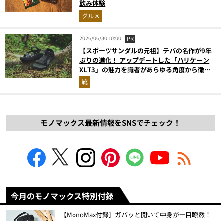
飲み体験
グルメ
2026/06/30 10:00
PR
【スポーツサンダルの元祖】テバの名作が9年
ぶりの進化！ アップデートした「ハリケーン
XLT3」の魅力を識者があらゆる角度から徹底
解説！
靴
モノマックス最新情報をSNSでチェック！
今月のモノマックス特別付録
【MonoMax付録】ガバッと開いて中身が一目瞭然！