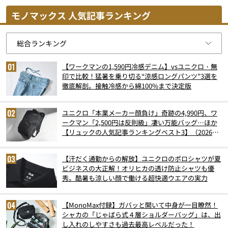
モノマックス 人気記事ランキング
【ワークマンの1,590円冷感デニム】vsユニクロ・無
印で比較！猛暑を乗り切る“涼感ロングパンツ”3選を
徹底解剖。接触冷感から綿100%まで決定版
ユニクロ「本業メーカー顔負け」奇跡の4,990円、ワ
ークマン「2,500円は反則級」凄い万能バッグ…ほか
【リュックの人気記事ランキングベスト3】（2026年
6月版）
【汗だく通勤からの解放】ユニクロのポロシャツが夏
ビジネスの大正解！オリヒカの透け防止シャツも優
秀。酷暑も涼しい顔で働ける超快適ウエアの実力
【MonoMax付録】ガバッと開いて中身が一目瞭然！
シャカの「じゃばら式４層ショルダーバッグ」は、出
し入れのしやすさも過去最高レベルだった！