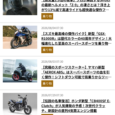
の最新ヘルメット「Z-9」の凄さとは？浮き上
がり13%減で高速ライドも超快適な傑作フル
フェイス
乗り物
2026/08/04 07:30
【スズキ最高峰の傑作バイク】新型「GSX-
R1000R」は歴代カラーの40周年デザイン！大
幅進化した至高のスーパースポーツを乗り物ラ
イターが解説
乗り物
2026/08/03 07:30
【究極のスポーツスクーター】ヤマハ新型
「AEROX ABS」はスーパースポーツの血を引
く傑作！シフトダウン可能で街乗りからツーリ
ングまで最強
乗り物
2026/07/29 07:30
【伝説の名車復活】ホンダ新型「CB400SF E-
Clutch」が人気爆発の予感！次世代クラッ
チ、新設計の直列4気筒エンジン搭載