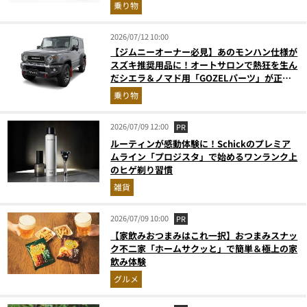
乗り物
2026/07/12 10:00
【ジムニーオーナー必見】あのモンハン仕様が
スズキ推奨用品に！オートサロンで熱狂を生ん
だシエラ＆ノマド用「GOZELパーツ」が正規
ディーラーで取り扱い開始
乗り物
2026/07/09 12:00
PR
ルーティンが感動体験に！Schickのプレミア
ムライン「プロジスタ」で始めるワンランク上
のヒゲ剃り習慣
雑貨
2026/07/09 10:00
PR
【家飲みおつまみはこれ一択】おつまみスナッ
ク不二家「ホームサクッと」で簡単＆極上の家
飲み体験
グルメ