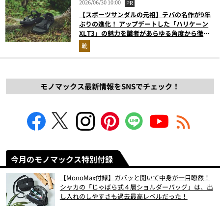
2026/06/30 10:00
PR
【スポーツサンダルの元祖】テバの名作が9年
ぶりの進化！ アップデートした「ハリケーン
XLT3」の魅力を識者があらゆる角度から徹底
解説！
靴
モノマックス最新情報をSNSでチェック！
今月のモノマックス特別付録
【MonoMax付録】ガバッと開いて中身が一目瞭然！
シャカの「じゃばら式４層ショルダーバッグ」は、出
し入れのしやすさも過去最高レベルだった！