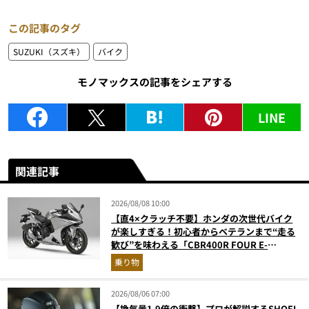
この記事のタグ
SUZUKI（スズキ）
バイク
モノマックスの記事をシェアする
LINE
関連記事
2026/08/08 10:00
【直4×クラッチ不要】ホンダの次世代バイク
が楽しすぎる！初心者からベテランまで“走る
歓び”を味わえる「CBR400R FOUR E-
Clutch」を徹底解説
乗り物
2026/08/06 07:00
【換気量1.9倍の衝撃】プロが解説するSHOEI