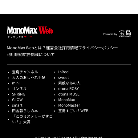
MonoMax Webとは？
運営会社
採用情報
プライバシーポリシー
利用規約
広告掲載について
宝島チャンネル
InRed
大人のおしゃれ手帖
sweet
mini
素敵なあの人
リンネル
otona ROSY
SPRiNG
otona MUSE
GLOW
MonoMax
smart
MonoMaster
田舎暮らしの本
宝島すごい！WEB
『このミステリーがすご
い！』大賞
© TAKARAJIMASHA,Inc. All Rights Reserved.