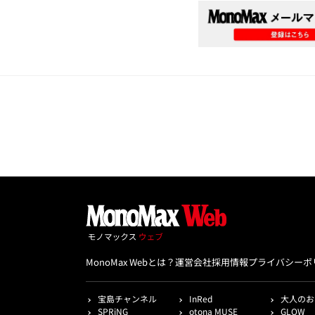
MonoMax Webとは？
運営会社
採用情報
プライバシーポ
宝島チャンネル
InRed
大人のお
SPRiNG
otona MUSE
GLOW