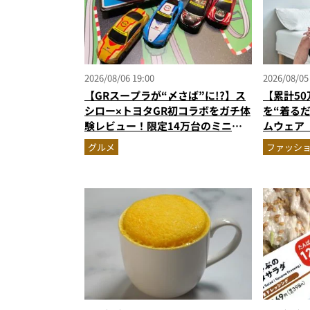
2026/08/06 19:00
2026/08/05
【GRスープラが“〆さば”に!?】ス
【累計5
シロー×トヨタGR初コラボをガチ体
を“着る
験レビュー！限定14万台のミニカ
ムウェア
ー＆体験型演出に大人も子供も大興
新色登場
グルメ
ファッシ
奮間違いなし