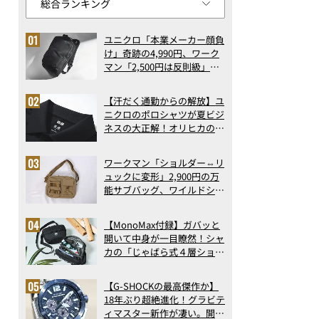
ユニクロ「本業メーカー顔負
け」奇跡の4,990円、ワーク
マン「2,500円は反則級」凄
い万能バッグ…ほか【リュッ
クの人気記事ランキングベス
【汗だく通勤からの解放】ユ
ト3】（2026年6月版）
ニクロのポロシャツが夏ビジ
ネスの大正解！オリヒカの透
け防止シャツも優秀。酷暑も
涼しい顔で働ける超快適ウエ
ワークマン「ショルダー⇔リ
アの実力
ュックに変形」2,900円の万
能サブバッグ、ワイルドシン
グス“水に強い”初コラボ付
録…ほか【休日バッグの人気
【MonoMax付録】ガバッと
記事ランキングベスト3】
開いて中身が一目瞭然！シャ
（2026年6月版）
カの「じゃばら式４層ショル
ダーバッグ」は、出し入れの
しやすさも過去最高レベルだ
もも肉がジューシーで、ねぎとよく合います
【G-SHOCKの最高傑作か】
った！
18年ぶり超絶進化！グラビテ
ィマスター新作が凄い。開発