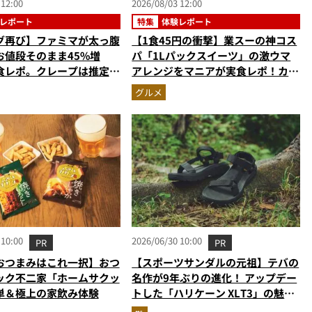
 12:00
2026/08/03 12:00
レポート
特集
体験レポート
グ再び】ファミマが太っ腹
【1食45円の衝撃】業スーの神コス
お値段そのまま45%増
パ「1Lパックスイーツ」の激ウマ
食レポ。クレープは推定
アレンジをマニアが実食レポ！カス
の衝撃的な大盤振る舞い
タードプリン、杏仁豆腐…夏休みの
グルメ
おやつに最強すぎた
 10:00
2026/06/30 10:00
PR
PR
おつまみはこれ一択】おつ
【スポーツサンダルの元祖】テバの
ック不二家「ホームサクッ
名作が9年ぶりの進化！ アップデー
単＆極上の家飲み体験
トした「ハリケーン XLT3」の魅力
を識者があらゆる角度から徹底解