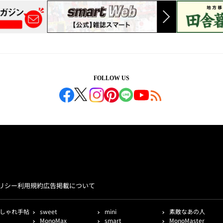
FOLLOW US
リシー
利用規約
広告掲載について
しゃれ手帖
sweet
mini
素敵なあの人
MonoMax
smart
MonoMaster