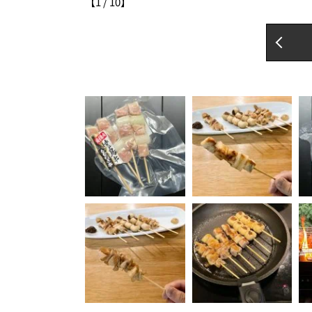
【
1
/
10
】