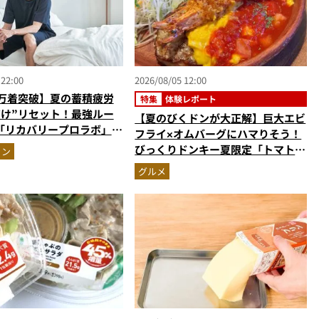
 22:00
2026/08/05 12:00
0万着突破】夏の蓄積疲労
特集
体験レポート
だけ”リセット！最強ルー
【夏のびくドンが大正解】巨大エビ
「リカバリープロラボ」に
フライ×オムバーグにハマりそう！
びっくりドンキー夏限定「トマト弾
ョン
けるハンバーグ」を実食レビュー
グルメ