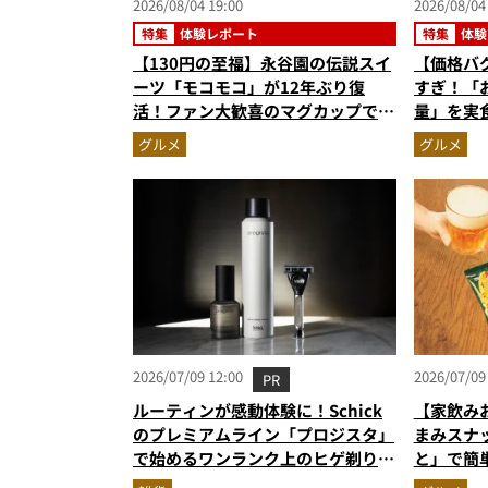
2026/08/04 19:00
2026/08/04
特集
体験レポート
特集
体験
【130円の至福】永谷園の伝説スイ
【価格バ
ーツ「モコモコ」が12年ぶり復
すぎ！「
活！ファン大歓喜のマグカップで作
量」を実
る絶品ケーキを食べたらやっぱり最
59%増
グルメ
グルメ
高にウマかった
2026/07/09 12:00
2026/07/09
PR
ルーティンが感動体験に！Schick
【家飲み
のプレミアムライン「プロジスタ」
まみスナ
で始めるワンランク上のヒゲ剃り習
と」で簡
慣