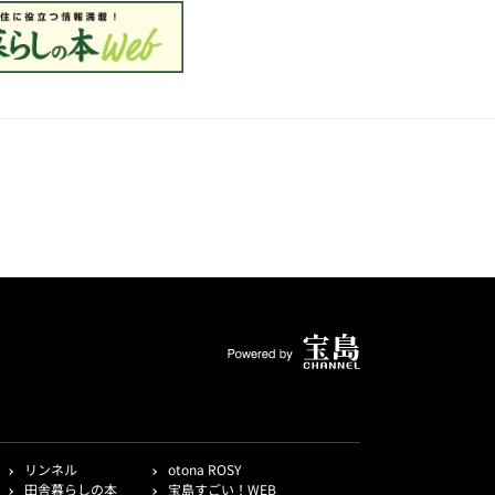
リンネル
otona ROSY
田舎暮らしの本
宝島すごい！WEB