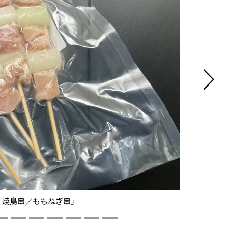
・焼鳥串／ももねぎ串」