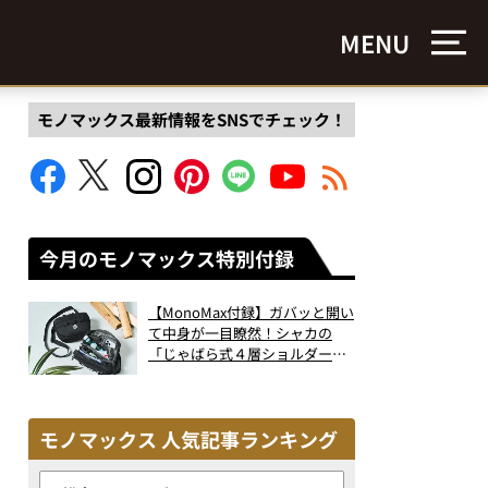
MENU
モノマックス最新情報をSNSでチェック！
今月のモノマックス特別付録
【MonoMax付録】ガバッと開い
て中身が一目瞭然！シャカの
「じゃばら式４層ショルダーバ
ッグ」は、出し入れのしやすさ
も過去最高レベルだった！
モノマックス 人気記事ランキング