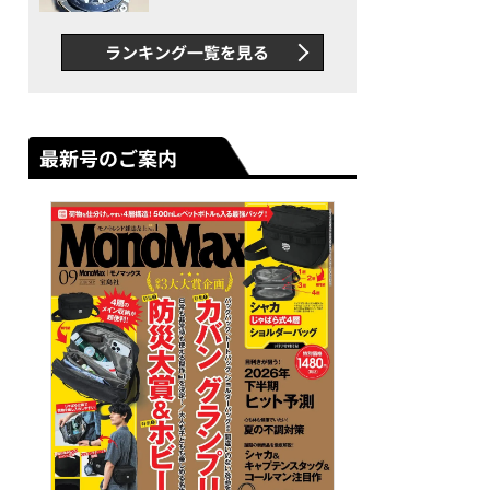
者が語る「GWR-B3000」最
新ムーブメントの衝撃
ランキング一覧を見る
最新号のご案内