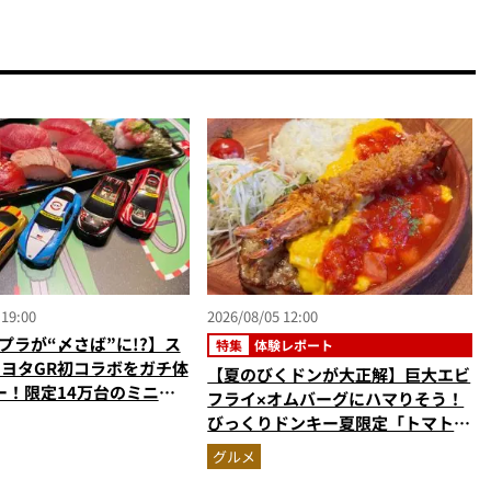
 19:00
2026/08/05 12:00
プラが“〆さば”に!?】ス
特集
体験レポート
トヨタGR初コラボをガチ体
【夏のびくドンが大正解】巨大エビ
ー！限定14万台のミニカ
フライ×オムバーグにハマりそう！
型演出に大人も子供も大興
びっくりドンキー夏限定「トマト弾
なし
けるハンバーグ」を実食レビュー
グルメ