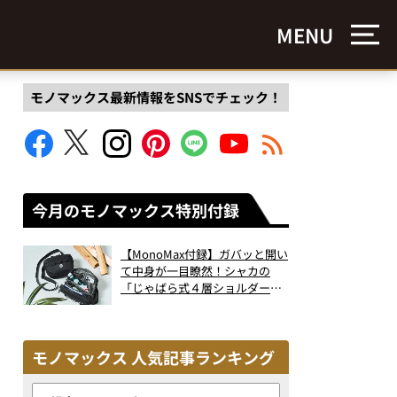
MENU
モノマックス最新情報をSNSでチェック！
今月のモノマックス特別付録
【MonoMax付録】ガバッと開い
て中身が一目瞭然！シャカの
「じゃばら式４層ショルダーバ
ッグ」は、出し入れのしやすさ
も過去最高レベルだった！
モノマックス 人気記事ランキング