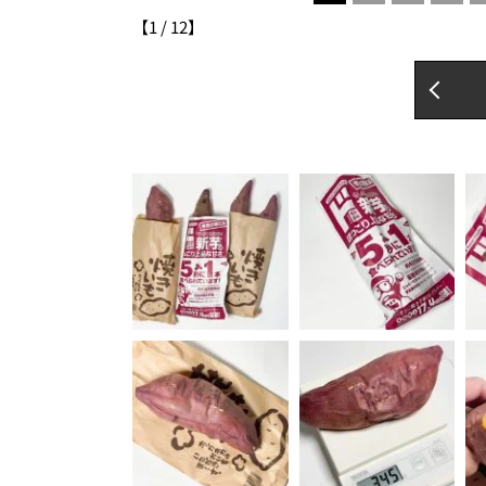
【
1
/
12
】