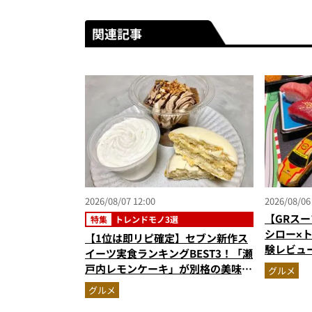
関連記事
2026/08/07 12:00
2026/08/06
【GRスー
特集
トレンドモノ3選
シロー×
【1位は即リピ確定】セブン新作ス
験レビュ
イーツ実食ランキングBEST3！「瀬
ー＆体験
戸内レモンケーキ」が別格の美味
グルメ
奮間違い
さ…ショコラシフォンから塩バニラ
グルメ
プリンまで本気レビュー