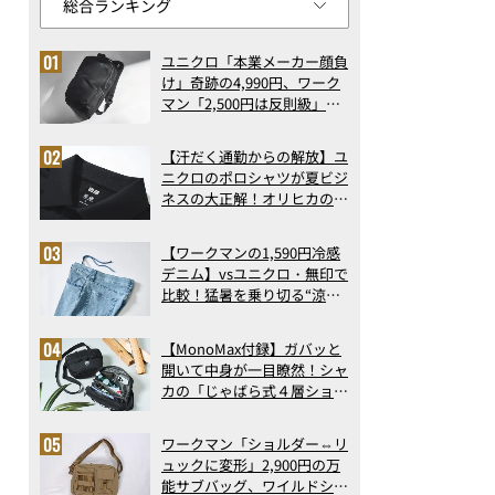
ユニクロ「本業メーカー顔負
け」奇跡の4,990円、ワーク
マン「2,500円は反則級」凄
い万能バッグ…ほか【リュッ
クの人気記事ランキングベス
【汗だく通勤からの解放】ユ
ト3】（2026年6月版）
ニクロのポロシャツが夏ビジ
ネスの大正解！オリヒカの透
け防止シャツも優秀。酷暑も
涼しい顔で働ける超快適ウエ
【ワークマンの1,590円冷感
アの実力
デニム】vsユニクロ・無印で
比較！猛暑を乗り切る“涼感
ロングパンツ”3選を徹底解
剖。接触冷感から綿100%ま
【MonoMax付録】ガバッと
で決定版
開いて中身が一目瞭然！シャ
カの「じゃばら式４層ショル
ダーバッグ」は、出し入れの
しやすさも過去最高レベルだ
ドンキの焼き芋はパッケージにも『5秒に1本食べられています！
ワークマン「ショルダー⇔リ
った！
ュックに変形」2,900円の万
能サブバッグ、ワイルドシン