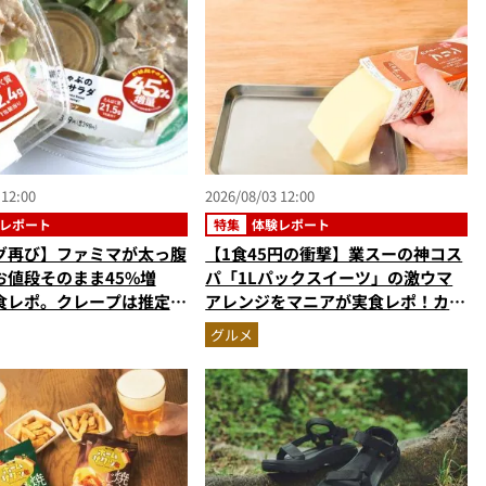
 12:00
2026/08/03 12:00
レポート
特集
体験レポート
グ再び】ファミマが太っ腹
【1食45円の衝撃】業スーの神コス
お値段そのまま45%増
パ「1Lパックスイーツ」の激ウマ
食レポ。クレープは推定
アレンジをマニアが実食レポ！カス
の衝撃的な大盤振る舞い
タードプリン、杏仁豆腐…夏休みの
グルメ
おやつに最強すぎた