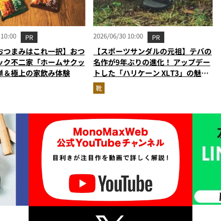
 10:00
2026/06/30 10:00
PR
PR
おつまみはこれ一択】おつ
【スポーツサンダルの元祖】テバの
ック不二家「ホームサクッ
名作が9年ぶりの進化！ アップデー
単＆極上の家飲み体験
トした「ハリケーン XLT3」の魅力
を識者があらゆる角度から徹底解
靴
説！