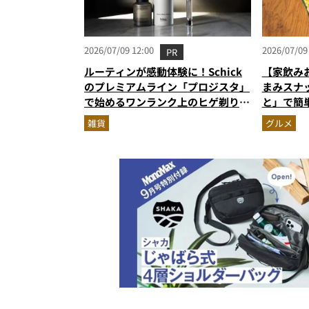
2026/07/09 12:00
2026/07/09
PR
ルーティンが感動体験に！Schick
【家飲み
のプレミアムライン「プロジスタ」
まみスナ
で始めるワンランク上のヒゲ剃り習
と」で簡
慣
雑貨
グルメ