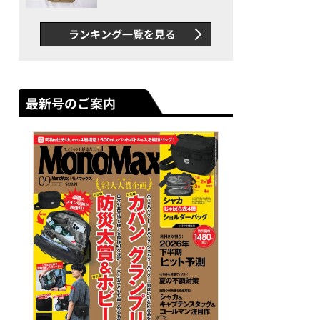
グス“水に強い”初コラボ付
録…ほか【休日バッグの人気
ランキング一覧を見る
記事ランキングベスト3】
（2026年6月版）
最新号のご案内