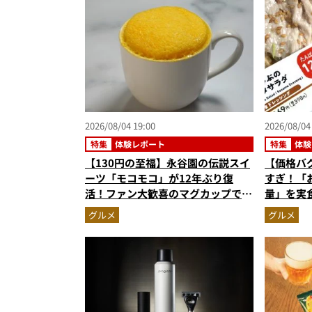
2026/08/04 19:00
2026/08/04
特集
体験レポート
特集
体験
【130円の至福】永谷園の伝説スイ
【価格バ
ーツ「モコモコ」が12年ぶり復
すぎ！「
活！ファン大歓喜のマグカップで作
量」を実
る絶品ケーキを食べたらやっぱり最
59%増
グルメ
グルメ
高にウマかった