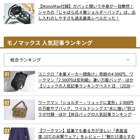
【MonoMax付録】ガバッと開いて中身が一目瞭然！
シャカの「じゃばら式４層ショルダーバッグ」は、出
し入れのしやすさも過去最高レベルだった！
モノマックス 人気記事ランキング
ユニクロ「本業メーカー顔負け」奇跡の4,990円、ワ
ークマン「2,500円は反則級」凄い万能バッグ…ほか
【リュックの人気記事ランキングベスト3】（2026年
6月版）
ワークマン「ショルダー⇔リュックに変形」2,900円
の万能サブバッグ、ワイルドシングス“水に強い”初コ
ラボ付録…ほか【休日バッグの人気記事ランキングベ
スト3】（2026年6月版）
【ワークマン】猛暑でも着る方が涼しい「表面温
度-10℃の氷撃ウェア」をレビュー！“腕だけ濡らすの