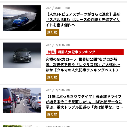
2026/08/01 10:00
【人気FRピュアスポーツがさらに進化】最新
「スバル BRZ」はレースの血統と先進アイサ
イトを宿す傑作へ
乗り物
2026/07/31 07:00
特集
月間人気記事ランキング
究極のGRカローラ“世界初公開”をプロが解
説、次世代を担う「レクサスES」が大進化…
ほか【クルマの人気記事ランキングベスト3】
（2026年6月版）
乗り物
2026/07/28 07:00
【1位はぶっちぎりでタイヤ】長距離ドライブ
が増える今こそ見直したい。JAF出動データに
学ぶ、重大トラブル回避の「実は簡単な」セル
フメンテ術
乗り物