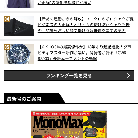
が正解”の気化冷却機能が凄い
【汗だく通勤からの解放】ユニクロのポロシャツが夏
ビジネスの大正解！オリヒカの透け防止シャツも優
秀。酷暑も涼しい顔で働ける超快適ウエアの実力
【G-SHOCKの最高傑作か】18年ぶり超絶進化！グラ
ビティマスター新作が凄い。開発者が語る「GWR-
B3000」最新ムーブメントの衝撃
ランキング一覧を見る
最新号のご案内