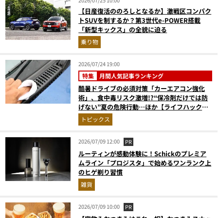
2026/07/25 10:00
【日産復活ののろしとなるか】激戦区コンパク
トSUVを制するか？第3世代e-POWER搭載
「新型キックス」の全貌に迫る
乗り物
2026/07/24 19:00
特集
月間人気記事ランキング
酷暑ドライブの必須対策「カーエアコン強化
術」、食中毒リスク激増!?“保冷剤だけでは防
げない”夏の危険行動…ほか【ライフハックの
人気記事ランキングベスト3】（2026年6月
トピックス
版）
2026/07/09 12:00
PR
ルーティンが感動体験に！Schickのプレミア
ムライン「プロジスタ」で始めるワンランク上
のヒゲ剃り習慣
雑貨
2026/07/09 10:00
PR