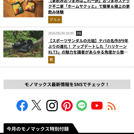
【家飲みおつまみはこれ一択】おつまみスナッ
ク不二家「ホームサクッと」で簡単＆極上の家
飲み体験
グルメ
2026/06/30 10:00
PR
【スポーツサンダルの元祖】テバの名作が9年
ぶりの進化！ アップデートした「ハリケーン
XLT3」の魅力を識者があらゆる角度から徹底
解説！
靴
モノマックス最新情報をSNSでチェック！
今月のモノマックス特別付録