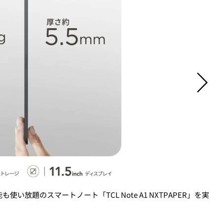
い放題のスマートノート「TCL Note A1 NXTPAPER」を実