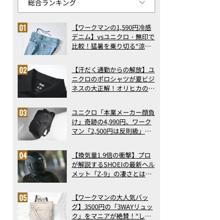
【ワークマンの1,590円冷感
デニム】vsユニクロ・無印で
比較！猛暑を乗り切る“涼感
ロングパンツ”3選を徹底解
剖。接触冷感から綿100%ま
【汗だく通勤からの解放】ユ
で決定版
ニクロのポロシャツが夏ビジ
ネスの大正解！オリヒカの透
け防止シャツも優秀。酷暑も
涼しい顔で働ける超快適ウエ
ユニクロ「本業メーカー顔負
アの実力
け」奇跡の4,990円、ワーク
マン「2,500円は反則級」凄
い万能バッグ…ほか【リュッ
クの人気記事ランキングベス
【換気量1.9倍の衝撃】プロ
ト3】（2026年6月版）
が解説するSHOEIの最新ヘル
メット「Z-9」の凄さとは？
浮き上がり13%減で高速ライ
ドも超快適な傑作フルフェイ
リアルな手書き感がありながらも、PDF、Word、Excel、Power
【ワークマンの大人気バッ
ス
応
グ】3500円の「3WAYリュッ
ク」をマニアが絶賛！“しご