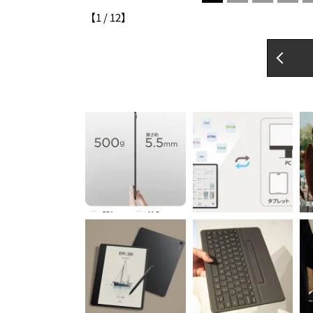
【
1
/
12
】