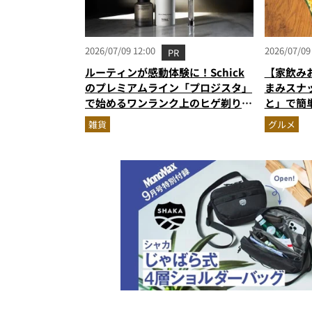
2026/07/09 12:00
2026/07/09
PR
ルーティンが感動体験に！Schick
【家飲み
のプレミアムライン「プロジスタ」
まみスナ
で始めるワンランク上のヒゲ剃り習
と」で簡
慣
雑貨
グルメ