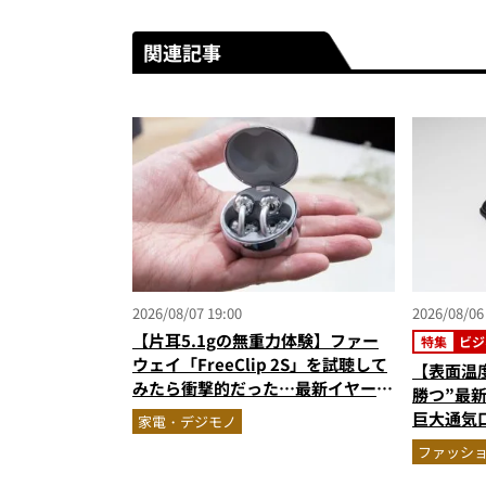
関連記事
2026/08/07 19:00
2026/08/06
【片耳5.1gの無重力体験】ファー
特集
ビジ
ウェイ「FreeClip 2S」を試聴して
【表面温
みたら衝撃的だった…最新イヤーカ
勝つ”最
フ型イヤホンの着け心地とAI技術に
巨大通気
家電・デジモノ
感動
る1万円
ファッシ