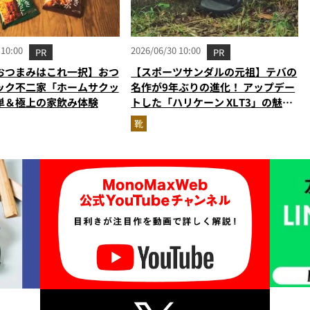
 10:00
2026/06/30 10:00
PR
PR
おつまみはこれ一択】おつ
【スポーツサンダルの元祖】テバの
ック不二家「ホームサクッ
名作が9年ぶりの進化！ アップデー
単＆極上の家飲み体験
トした「ハリケーン XLT3」の魅力
を識者があらゆる角度から徹底解
靴
説！