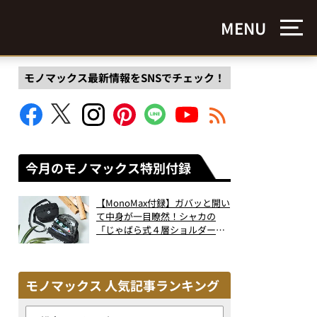
MENU
モノマックス最新情報をSNSでチェック！
今月のモノマックス特別付録
【MonoMax付録】ガバッと開い
て中身が一目瞭然！シャカの
「じゃばら式４層ショルダーバ
ッグ」は、出し入れのしやすさ
も過去最高レベルだった！
モノマックス 人気記事ランキング