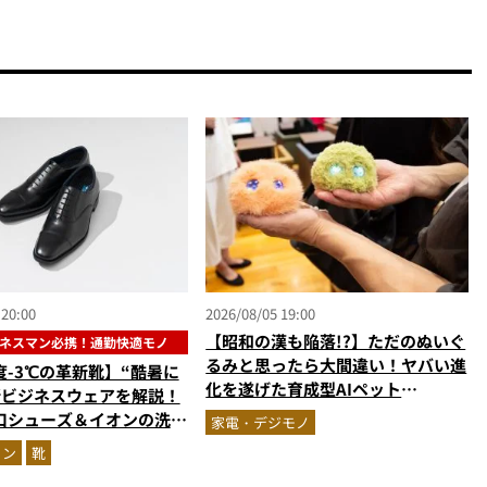
 20:00
2026/08/05 19:00
【昭和の漢も陥落!?】ただのぬいぐ
ネスマン必携！通勤快適モノ
るみと思ったら大間違い！ヤバい進
度-3℃の革新靴】“酷暑に
化を遂げた育成型AIペット
新ビジネスウェアを解説！
「Fuzozo」にハートを奪われた
口シューズ＆イオンの洗え
家電・デジモノ
台セットアップほか
ョン
靴