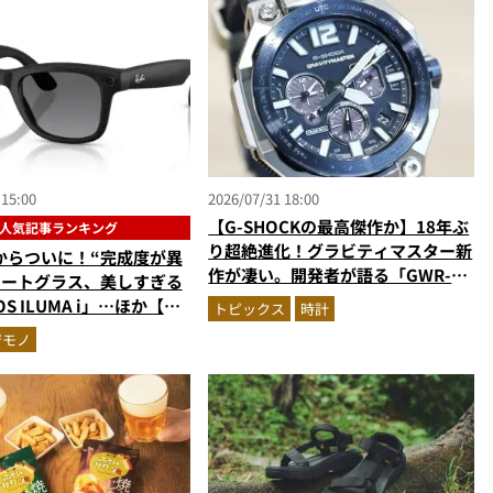
 15:00
2026/07/31 18:00
【G-SHOCKの最高傑作か】18年ぶ
人気記事ランキング
り超絶進化！グラビティマスター新
からついに！“完成度が異
作が凄い。開発者が語る「GWR-
マートグラス、美しすぎる
B3000」最新ムーブメントの衝撃
S ILUMA i」…ほか【ガ
トピックス
時計
の人気記事ランキングベス
ジモノ
026年6月版）