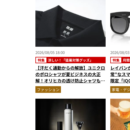
2026/08/05 18:00
2026/08/03
特集
涼しい！「猛暑対策グッズ」
特集
月間
【汗だく通勤からの解放】ユニクロ
レイバン
のポロシャツが夏ビジネスの大正
常”なス
解！オリヒカの透け防止シャツも優
限定「IQO
秀。酷暑も涼しい顔で働ける超快適
ジェット
ファッション
家電・デ
ウエアの実力
ト3】（2