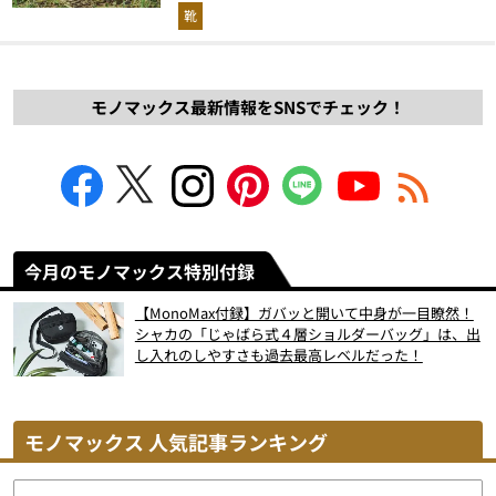
解説！
靴
モノマックス最新情報をSNSでチェック！
今月のモノマックス特別付録
【MonoMax付録】ガバッと開いて中身が一目瞭然！
シャカの「じゃばら式４層ショルダーバッグ」は、出
し入れのしやすさも過去最高レベルだった！
モノマックス 人気記事ランキング