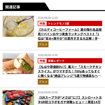
関連記事
2026/08/09 12:00
特集
トレンドモノ3選
【カルディコーヒーファーム】夏の隠れ名品発
見!?パインおやつ実食ランキングベスト3「1
位は“甘み×爽やか”の意外すぎる大正解！手が
止まらない『かりんとう』」
グルメ
2026/08/08 12:00
特集
体験レポート
【もはや原価割れ!?】業スー「スモークチキン
スライス」がウマすぎた！700gあってもすぐ
に無くなる“絶品アレンジ”5選で物価高もへっ
ちゃら
グルメ
2026/08/06 19:00
【GRスープラが“〆さば”に!?】スシロー×トヨ
タGR初コラボをガチ体験レビュー！限定14万