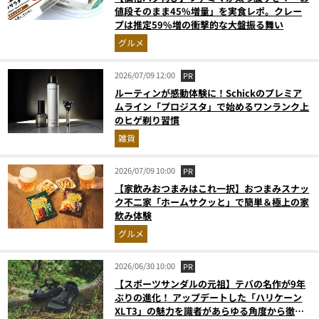
値段そのまま45%増量」を実食レポ。クレー
プは推定59%増の衝撃的な大盤振る舞い
グルメ
2026/07/09 12:00
PR
ルーティンが感動体験に！Schickのプレミア
ムライン「プロジスタ」で始めるワンランク上
のヒゲ剃り習慣
雑貨
2026/07/09 10:00
PR
【家飲みおつまみはこれ一択】おつまみスナッ
ク不二家「ホームサクッと」で簡単＆極上の家
飲み体験
グルメ
2026/06/30 10:00
PR
【スポーツサンダルの元祖】テバの名作が9年
ぶりの進化！ アップデートした「ハリケーン
XLT3」の魅力を識者があらゆる角度から徹底