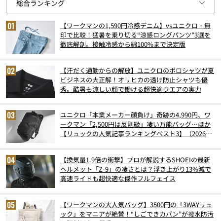
【ワークマンの1,590円冷感デニム】vsユニクロ・無
印で比較！猛暑を乗り切る“涼感ロングパンツ”3選を
徹底解剖。接触冷感から綿100%まで決定版
【汗だく通勤からの解放】ユニクロのポロシャツが夏
ビジネスの大正解！オリヒカの透け防止シャツも優
秀。酷暑も涼しい顔で働ける超快適ウエアの実力
ユニクロ「本業メーカー顔負け」奇跡の4,990円、ワ
ークマン「2,500円は反則級」凄い万能バッグ…ほか
【リュックの人気記事ランキングベスト3】（2026年
6月版）
【換気量1.9倍の衝撃】プロが解説するSHOEIの最新
ヘルメット「Z-9」の凄さとは？浮き上がり13%減で
高速ライドも超快適な傑作フルフェイス
【ワークマンの大人気バッグ】3500円の「3WAYリュ
ック」をマニアが絶賛！“しごできカバン”が撥水防汚