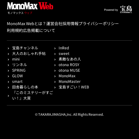
MonoMax Webとは？
運営会社
採用情報
プライバシーポリシー
利用規約
広告掲載について
宝島チャンネル
InRed
大人のおしゃれ手帖
sweet
mini
素敵なあの人
リンネル
otona ROSY
SPRiNG
otona MUSE
GLOW
MonoMax
smart
MonoMaster
田舎暮らしの本
宝島すごい！WEB
『このミステリーがすご
い！』大賞
© TAKARAJIMASHA,Inc. All Rights Reserved.