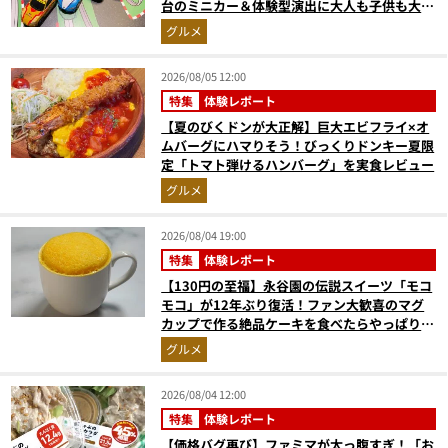
台のミニカー＆体験型演出に大人も子供も大興
奮間違いなし
グルメ
2026/08/05 12:00
特集
体験レポート
【夏のびくドンが大正解】巨大エビフライ×オ
ムバーグにハマりそう！びっくりドンキー夏限
定「トマト弾けるハンバーグ」を実食レビュー
グルメ
2026/08/04 19:00
特集
体験レポート
【130円の至福】永谷園の伝説スイーツ「モコ
モコ」が12年ぶり復活！ファン大歓喜のマグ
カップで作る絶品ケーキを食べたらやっぱり最
高にウマかった
グルメ
2026/08/04 12:00
特集
体験レポート
【価格バグ再び】ファミマが太っ腹すぎ！「お