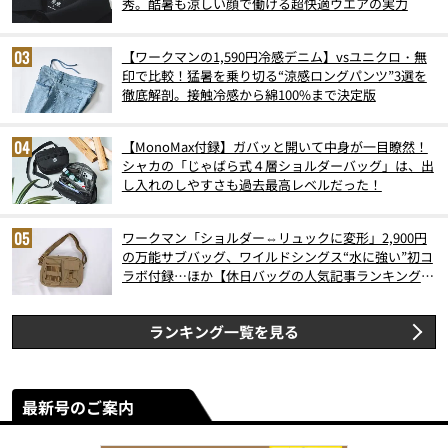
秀。酷暑も涼しい顔で働ける超快適ウエアの実力
【ワークマンの1,590円冷感デニム】vsユニクロ・無
印で比較！猛暑を乗り切る“涼感ロングパンツ”3選を
徹底解剖。接触冷感から綿100%まで決定版
【MonoMax付録】ガバッと開いて中身が一目瞭然！
シャカの「じゃばら式４層ショルダーバッグ」は、出
し入れのしやすさも過去最高レベルだった！
ワークマン「ショルダー⇔リュックに変形」2,900円
の万能サブバッグ、ワイルドシングス“水に強い”初コ
ラボ付録…ほか【休日バッグの人気記事ランキングベ
スト3】（2026年6月版）
ランキング一覧を見る
最新号のご案内