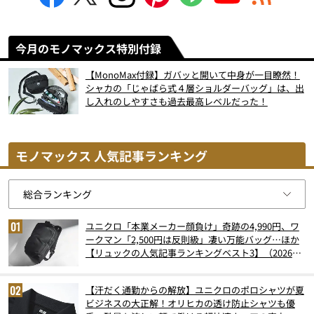
今月のモノマックス特別付録
【MonoMax付録】ガバッと開いて中身が一目瞭然！
シャカの「じゃばら式４層ショルダーバッグ」は、出
し入れのしやすさも過去最高レベルだった！
モノマックス 人気記事ランキング
ユニクロ「本業メーカー顔負け」奇跡の4,990円、ワ
ークマン「2,500円は反則級」凄い万能バッグ…ほか
【リュックの人気記事ランキングベスト3】（2026年
6月版）
【汗だく通勤からの解放】ユニクロのポロシャツが夏
ビジネスの大正解！オリヒカの透け防止シャツも優