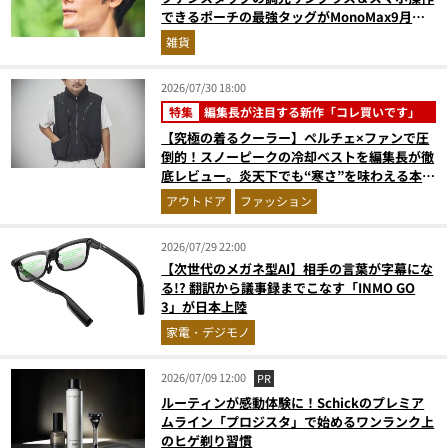
できるポーチの最強タッグがMonoMax9月号
増刊付録に登場
雑貨
2026/07/30 18:00
特集
編集長が注目する新作「コレ買いです」
【究極の着るクーラー】ペルチェ×ファンで圧
倒的！スノーピークの冷却ベストを編集長が徹
底レビュー。炎天下でも“寒さ”を味わえる本気
のギア『コレ買いです』Vol.172
アウトドア
ファッション
2026/07/29 22:00
【次世代のメガネ型AI】相手の言葉が字幕にな
る!? 翻訳から議事録までこなす「INMO GO
3」が日本上陸
家電・デジモノ
2026/07/09 12:00
PR
ルーティンが感動体験に！Schickのプレミア
ムライン「プロジスタ」で始めるワンランク上
のヒゲ剃り習慣