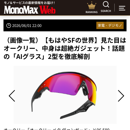
SEARCH
RANKING
2026/06/01 22:00
家電・デジモノ
（画像一覧）【もはやSFの世界】見た目は
オークリー、中身は超絶ガジェット！話題
の「AIグラス」2型を徹底解剖
な
オークリー「オークリー メタ ヴァンガード」￥96,580～