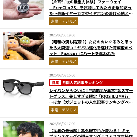
【片耳5.1gの無重力体験】ファーウェイ
「FreeClip 2S」を試聴してみたら衝撃的だっ
た…最新イヤーカフ型イヤホンの着け心地とAI
技術に感動
家電・デジモノ
2026/08/05 19:00
【昭和の漢も陥落!?】ただのぬいぐるみと思っ
たら大間違い！ヤバい進化を遂げた育成型AIペ
ット「Fuzozo」にハートを奪われた
家電・デジモノ
2026/08/03 15:00
特集
月間人気記事ランキング
レイバンからついに！“完成度が異常”なスマー
トグラス、美しすぎる限定「IQOS ILUMA i」
…ほか【ガジェットの人気記事ランキングベス
ト3】（2026年6月版）
家電・デジモノ
2026/08/02 17:00
【猛暑の最適解】紫外線で色が変わる！ キャ
プテンスタッグの調光サングラス＆スマホ操作