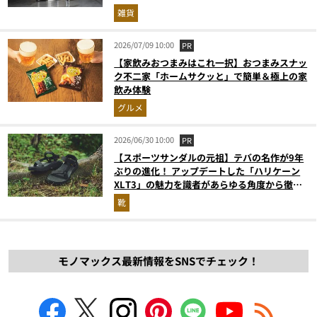
雑貨
2026/07/09 10:00
PR
【家飲みおつまみはこれ一択】おつまみスナッ
ク不二家「ホームサクッと」で簡単＆極上の家
飲み体験
グルメ
2026/06/30 10:00
PR
【スポーツサンダルの元祖】テバの名作が9年
ぶりの進化！ アップデートした「ハリケーン
XLT3」の魅力を識者があらゆる角度から徹底
解説！
靴
モノマックス最新情報をSNSでチェック！