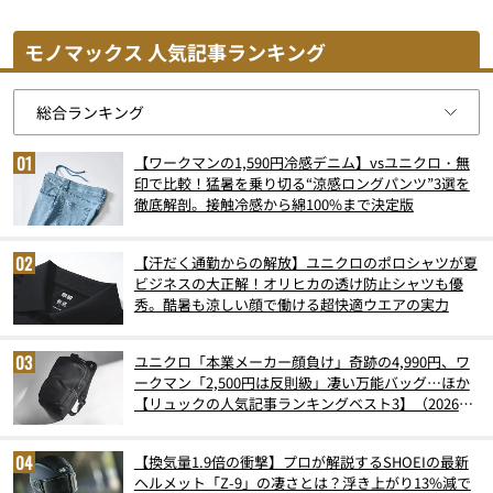
モノマックス 人気記事ランキング
【ワークマンの1,590円冷感デニム】vsユニクロ・無
印で比較！猛暑を乗り切る“涼感ロングパンツ”3選を
徹底解剖。接触冷感から綿100%まで決定版
【汗だく通勤からの解放】ユニクロのポロシャツが夏
ビジネスの大正解！オリヒカの透け防止シャツも優
秀。酷暑も涼しい顔で働ける超快適ウエアの実力
ユニクロ「本業メーカー顔負け」奇跡の4,990円、ワ
ークマン「2,500円は反則級」凄い万能バッグ…ほか
【リュックの人気記事ランキングベスト3】（2026年
6月版）
【換気量1.9倍の衝撃】プロが解説するSHOEIの最新
ヘルメット「Z-9」の凄さとは？浮き上がり13%減で