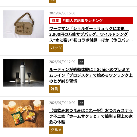
（2026年6月版）
2026/07/30 15:00
特集
月間人気記事ランキング
ワークマン「ショルダー⇔リュックに変形」
2,900円の万能サブバッグ、ワイルドシング
ス“水に強い”初コラボ付録…ほか【休日バッグ
の人気記事ランキングベスト3】（2026年6月
バッグ
版）
2026/07/09 12:00
PR
ルーティンが感動体験に！Schickのプレミア
ムライン「プロジスタ」で始めるワンランク上
のヒゲ剃り習慣
雑貨
2026/07/09 10:00
PR
【家飲みおつまみはこれ一択】おつまみスナッ
ク不二家「ホームサクッと」で簡単＆極上の家
飲み体験
グルメ