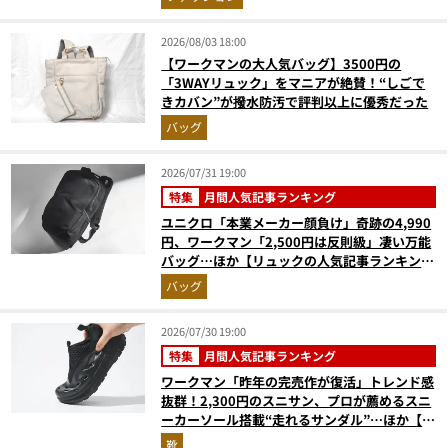
2026/08/03 18:00
【ワークマンの大人気バッグ】3500円の
「3WAYリュック」をマニアが絶賛！“しごで
きカバン”が撥水防汚で評判以上に優秀だった
バッグ
2026/07/31 19:00
特集
月間人気記事ランキング
ユニクロ「本業メーカー顔負け」奇跡の4,990
円、ワークマン「2,500円は反則級」凄い万能
バッグ…ほか【リュックの人気記事ランキング
ベスト3】（2026年6月版）
バッグ
2026/07/30 19:00
特集
月間人気記事ランキング
ワークマン「昨年の完売作が復活」トレンド感
抜群！2,300円のスニサン、プロが薦めるスニ
ーカーソール搭載“走れるサンダル”…ほか【夏
シューズの人気記事ランキングベスト3】
靴