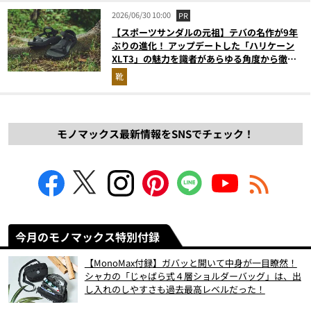
2026/06/30 10:00
PR
【スポーツサンダルの元祖】テバの名作が9年
ぶりの進化！ アップデートした「ハリケーン
XLT3」の魅力を識者があらゆる角度から徹底
解説！
靴
モノマックス最新情報をSNSでチェック！
今月のモノマックス特別付録
【MonoMax付録】ガバッと開いて中身が一目瞭然！
シャカの「じゃばら式４層ショルダーバッグ」は、出
し入れのしやすさも過去最高レベルだった！