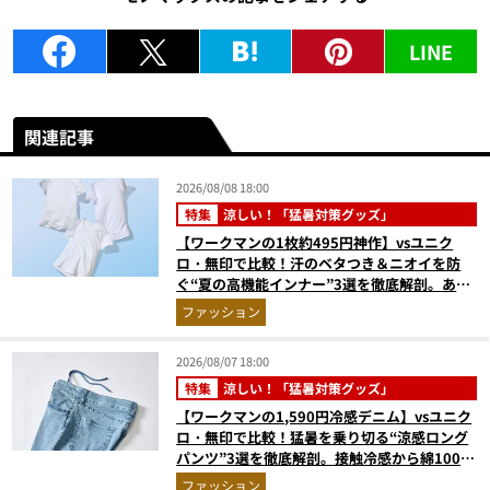
LINE
関連記事
2026/08/08 18:00
特集
涼しい！「猛暑対策グッズ」
【ワークマンの1枚約495円神作】vsユニク
ロ・無印で比較！汗のベタつき＆ニオイを防
ぐ“夏の高機能インナー”3選を徹底解剖。あな
たに最適な1着は？
ファッション
2026/08/07 18:00
特集
涼しい！「猛暑対策グッズ」
【ワークマンの1,590円冷感デニム】vsユニク
ロ・無印で比較！猛暑を乗り切る“涼感ロング
パンツ”3選を徹底解剖。接触冷感から綿100%
まで決定版
ファッション