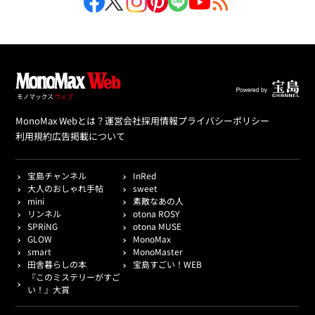
MonoMax Webとは？
運営会社
採用情報
プライバシーポリシー
利用規約
広告掲載について
宝島チャンネル
InRed
大人のおしゃれ手帖
sweet
mini
素敵なあの人
リンネル
otona ROSY
SPRiNG
otona MUSE
GLOW
MonoMax
smart
MonoMaster
田舎暮らしの本
宝島すごい！WEB
『このミステリーがすご
い！』大賞