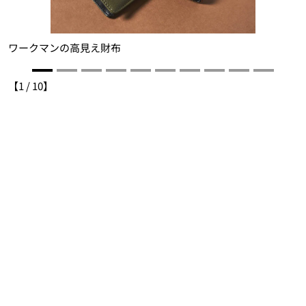
ワークマンの高見え財布
6
【
1
/
10
】