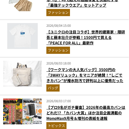
「最強テックウエア」セットアップ
ファッション
2026/08/04 15:00
【ユニクロの注目コラボ】世界的建築家・隈研
吾と藤本壮介が参戦！1500円で買える
「PEACE FOR ALL」最新作
ファッション
2026/08/03 18:00
【ワークマンの大人気バッグ】3500円の
「3WAYリュック」をマニアが絶賛！“しごで
きカバン”が撥水防汚で評判以上に優秀だった
バッグ
2026/08/03 17:00
【プロ9名がガチ審査】2026年の最高カバンは
どれだ!? 「カバン大賞」ほか注目企画満載の
MonoMax9月号＆増刊の表紙を速報
トピックス