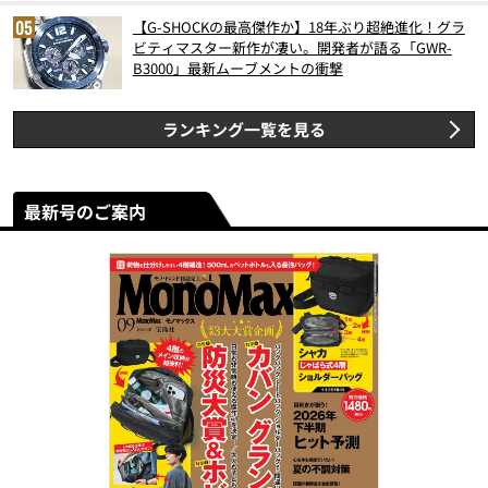
【G-SHOCKの最高傑作か】18年ぶり超絶進化！グラ
ビティマスター新作が凄い。開発者が語る「GWR-
B3000」最新ムーブメントの衝撃
ランキング一覧を見る
最新号のご案内