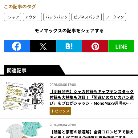
この記事のタグ
Tシャツ
アウター
バックパック
ビジネスバッグ
ワークマン
モノマックスの記事をシェアする
LINE
関連記事
2026/08/06 17:00
【明日発売】シャカ付録もキャプテンスタッグ
付録も大特集も注目！「間違いのないカバン選
び」をプロがジャッジ・MonoMax9月号の目
次を公開
トピックス
2026/08/04 20:00
【酷暑と豪雨の最適解】全身コロンビアで揃え
るべき！40℃超えの過酷な夏を快適にする