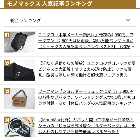
モノマックス 人気記事ランキング
ユニクロ「本業メーカー顔負け」奇跡の4,990円、ワ
ークマン「2,500円は反則級」凄い万能バッグ…ほか
【リュックの人気記事ランキングベスト3】（2026年
6月版）
【汗だく通勤からの解放】ユニクロのポロシャツが夏
ビジネスの大正解！オリヒカの透け防止シャツも優
秀。酷暑も涼しい顔で働ける超快適ウエアの実力
ワークマン「ショルダー⇔リュックに変形」2,900円
の万能サブバッグ、ワイルドシングス“水に強い”初コ
ラボ付録…ほか【休日バッグの人気記事ランキングベ
スト3】（2026年6月版）
【MonoMax付録】ガバッと開いて中身が一目瞭然！
シャカの「じゃばら式４層ショルダーバッグ」は、出
し入れのしやすさも過去最高レベルだった！