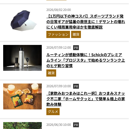
2026/08/02 20:00
【1万円以下の神コスパ】スポーツブランド発
の日常ギアが猛暑の救世主に！デサントの壊れ
にくい晴雨兼用傘ほかを徹底解説
ファッション
雑貨
2026/07/09 12:00
PR
ルーティンが感動体験に！Schickのプレミア
ムライン「プロジスタ」で始めるワンランク上
のヒゲ剃り習慣
雑貨
2026/07/09 10:00
PR
【家飲みおつまみはこれ一択】おつまみスナッ
ク不二家「ホームサクッと」で簡単＆極上の家
飲み体験
グルメ
2026/06/30 10:00
PR