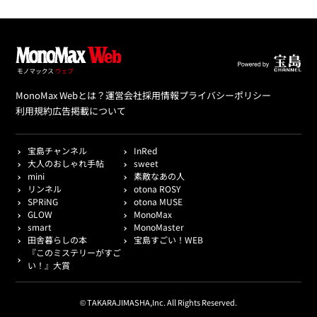
MonoMax Webとは？
運営会社
採用情報
プライバシーポリシー
利用規約
広告掲載について
宝島チャンネル
InRed
大人のおしゃれ手帖
sweet
mini
素敵なあの人
リンネル
otona ROSY
SPRiNG
otona MUSE
GLOW
MonoMax
smart
MonoMaster
田舎暮らしの本
宝島すごい！WEB
『このミステリーがすご
い！』大賞
© TAKARAJIMASHA,Inc. All Rights Reserved.