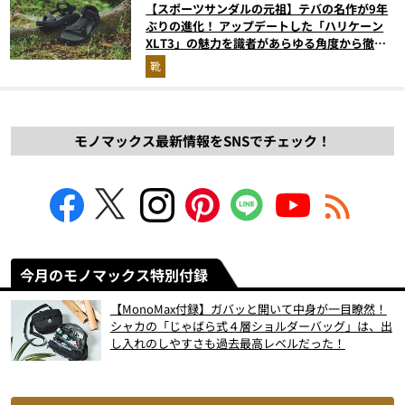
【スポーツサンダルの元祖】テバの名作が9年
ぶりの進化！ アップデートした「ハリケーン
XLT3」の魅力を識者があらゆる角度から徹底
解説！
靴
モノマックス最新情報をSNSでチェック！
今月のモノマックス特別付録
【MonoMax付録】ガバッと開いて中身が一目瞭然！
シャカの「じゃばら式４層ショルダーバッグ」は、出
し入れのしやすさも過去最高レベルだった！