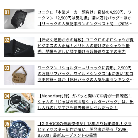
ユニクロ「本業メーカー顔負け」奇跡の4,990円、ワ
ークマン「2,500円は反則級」凄い万能バッグ…ほか
【リュックの人気記事ランキングベスト3】（2026年
6月版）
【汗だく通勤からの解放】ユニクロのポロシャツが夏
ビジネスの大正解！オリヒカの透け防止シャツも優
秀。酷暑も涼しい顔で働ける超快適ウエアの実力
ワークマン「ショルダー⇔リュックに変形」2,900円
の万能サブバッグ、ワイルドシングス“水に強い”初コ
ラボ付録…ほか【休日バッグの人気記事ランキングベ
スト3】（2026年6月版）
【MonoMax付録】ガバッと開いて中身が一目瞭然！
シャカの「じゃばら式４層ショルダーバッグ」は、出
し入れのしやすさも過去最高レベルだった！
【G-SHOCKの最高傑作か】18年ぶり超絶進化！グラ
ビティマスター新作が凄い。開発者が語る「GWR-
B3000」最新ムーブメントの衝撃