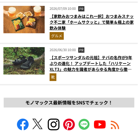
2026/07/09 10:00
PR
【家飲みおつまみはこれ一択】おつまみスナッ
ク不二家「ホームサクッと」で簡単＆極上の家
飲み体験
グルメ
2026/06/30 10:00
PR
【スポーツサンダルの元祖】テバの名作が9年
ぶりの進化！ アップデートした「ハリケーン
XLT3」の魅力を識者があらゆる角度から徹底
解説！
靴
モノマックス最新情報をSNSでチェック！