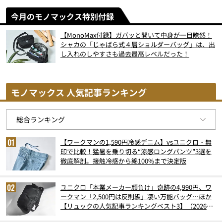
今月のモノマックス特別付録
【MonoMax付録】ガバッと開いて中身が一目瞭然！
シャカの「じゃばら式４層ショルダーバッグ」は、出
し入れのしやすさも過去最高レベルだった！
モノマックス 人気記事ランキング
【ワークマンの1,590円冷感デニム】vsユニクロ・無
印で比較！猛暑を乗り切る“涼感ロングパンツ”3選を
徹底解剖。接触冷感から綿100%まで決定版
ユニクロ「本業メーカー顔負け」奇跡の4,990円、ワ
ークマン「2,500円は反則級」凄い万能バッグ…ほか
【リュックの人気記事ランキングベスト3】（2026年
6月版）