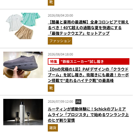
靴
2026/08/04 20:00
【酷暑と豪雨の最適解】全身コロンビアで揃え
るべき！40℃超えの過酷な夏を快適にする
「最強テックウエア」セットアップ
ファッション
2026/08/04 18:00
特集
"鉄板スニーカー"試し履き
【Onの究極の1足】PAFデザインの「クラウド
ブーム」を試し履き。街履きにも最適！カーボ
ン搭載で“走れるハイテク靴”の最高峰
靴
2026/07/09 12:00
PR
ルーティンが感動体験に！Schickのプレミア
ムライン「プロジスタ」で始めるワンランク上
のヒゲ剃り習慣
雑貨