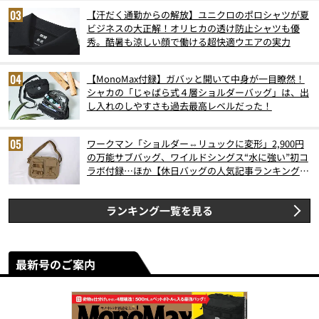
【汗だく通勤からの解放】ユニクロのポロシャツが夏
ビジネスの大正解！オリヒカの透け防止シャツも優
秀。酷暑も涼しい顔で働ける超快適ウエアの実力
【MonoMax付録】ガバッと開いて中身が一目瞭然！
シャカの「じゃばら式４層ショルダーバッグ」は、出
し入れのしやすさも過去最高レベルだった！
ワークマン「ショルダー⇔リュックに変形」2,900円
の万能サブバッグ、ワイルドシングス“水に強い”初コ
ラボ付録…ほか【休日バッグの人気記事ランキングベ
スト3】（2026年6月版）
ランキング一覧を見る
最新号のご案内