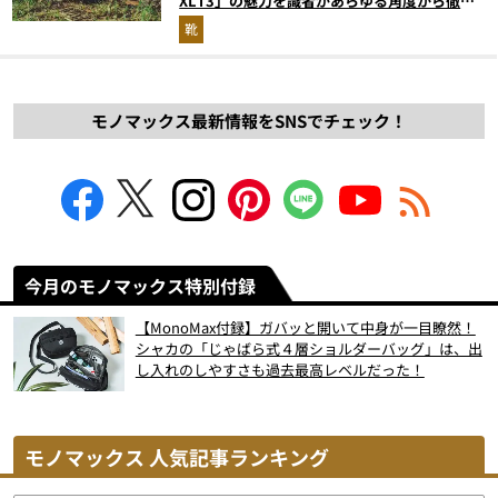
XLT3」の魅力を識者があらゆる角度から徹底
解説！
靴
モノマックス最新情報をSNSでチェック！
今月のモノマックス特別付録
【MonoMax付録】ガバッと開いて中身が一目瞭然！
シャカの「じゃばら式４層ショルダーバッグ」は、出
し入れのしやすさも過去最高レベルだった！
モノマックス 人気記事ランキング