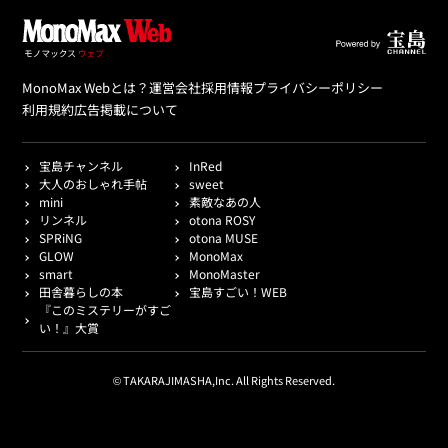
MonoMax Webとは？
運営会社
採用情報
プライバシーポリシー
利用規約
広告掲載について
宝島チャンネル
InRed
大人のおしゃれ手帖
sweet
mini
素敵なあの人
リンネル
otona ROSY
SPRiNG
otona MUSE
GLOW
MonoMax
smart
MonoMaster
田舎暮らしの本
宝島すごい！WEB
『このミステリーがすご
い！』大賞
© TAKARAJIMASHA,Inc. All Rights Reserved.