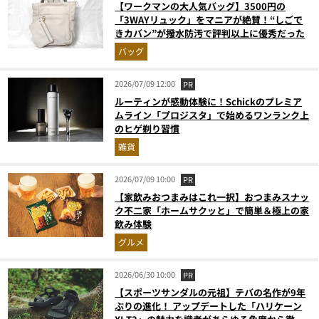
【ワークマンの大人気バッグ】3500円の
「3WAYリュック」をマニアが絶賛！“しごで
きカバン”が撥水防汚で評判以上に優秀だった
バッグ
2026/07/09 12:00
PR
ルーティンが感動体験に！Schickのプレミア
ムライン「プロジスタ」で始めるワンランク上
のヒゲ剃り習慣
雑貨
2026/07/09 10:00
PR
【家飲みおつまみはこれ一択】おつまみスナッ
ク不二家「ホームサクッと」で簡単＆極上の家
飲み体験
グルメ
2026/06/30 10:00
PR
【スポーツサンダルの元祖】テバの名作が9年
ぶりの進化！ アップデートした「ハリケーン