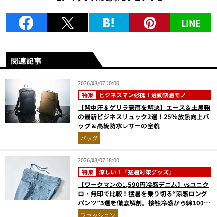
LINE
関連記事
2026/08/07 20:00
特集
ビジネスマン必携！通勤快適モノ
【背中汗＆ゲリラ豪雨を解決】エース＆土屋鞄
の最新ビジネスリュック2選！25%放熱向上バ
ッグ＆高級防水レザーの全貌
バッグ
2026/08/07 18:00
特集
涼しい！「猛暑対策グッズ」
【ワークマンの1,590円冷感デニム】vsユニク
ロ・無印で比較！猛暑を乗り切る“涼感ロング
パンツ”3選を徹底解剖。接触冷感から綿100%
まで決定版
ファッション