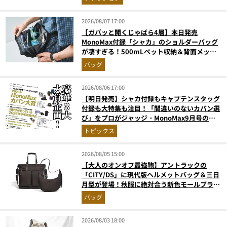
2026/08/07 17:00
【ガバッと開くじゃばら4層】本日発売
MonoMax付録「シャカ」のショルダーバッグ
が凄すぎる！500mLペット収納＆背面メッシ
ュでベタつかない
バッグ
2026/08/06 17:00
【明日発売】シャカ付録もキャプテンスタッグ
付録も大特集も注目！「間違いのないカバン選
び」をプロがジャッジ・MonoMax9月号の目
次を公開
トピックス
2026/08/05 15:00
【大人のオンオフ最強鞄】アントラックの
「CITY/DS」に現代版ヘルメットバッグ＆三日
月型が登場！秋服に絶対合う新色モールブラウ
ンが傑作
バッグ
2026/08/03 18:00