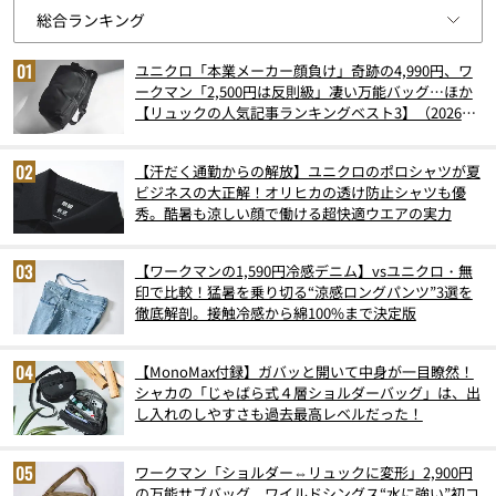
ユニクロ「本業メーカー顔負け」奇跡の4,990円、ワ
ークマン「2,500円は反則級」凄い万能バッグ…ほか
【リュックの人気記事ランキングベスト3】（2026年
6月版）
【汗だく通勤からの解放】ユニクロのポロシャツが夏
ビジネスの大正解！オリヒカの透け防止シャツも優
秀。酷暑も涼しい顔で働ける超快適ウエアの実力
【ワークマンの1,590円冷感デニム】vsユニクロ・無
印で比較！猛暑を乗り切る“涼感ロングパンツ”3選を
徹底解剖。接触冷感から綿100%まで決定版
【MonoMax付録】ガバッと開いて中身が一目瞭然！
シャカの「じゃばら式４層ショルダーバッグ」は、出
し入れのしやすさも過去最高レベルだった！
ワークマン「ショルダー⇔リュックに変形」2,900円
の万能サブバッグ、ワイルドシングス“水に強い”初コ