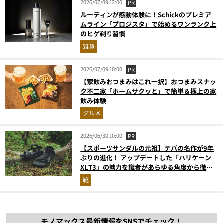
2026/07/09 12:00
PR
ルーティンが感動体験に！Schickのプレミア
ムライン「プロジスタ」で始めるワンランク上
のヒゲ剃り習慣
雑貨
2026/07/09 10:00
PR
【家飲みおつまみはこれ一択】おつまみスナッ
ク不二家「ホームサクッと」で簡単＆極上の家
飲み体験
グルメ
2026/06/30 10:00
PR
【スポーツサンダルの元祖】テバの名作が9年
ぶりの進化！ アップデートした「ハリケーン
XLT3」の魅力を識者があらゆる角度から徹底
解説！
靴
モノマックス最新情報をSNSでチェック！