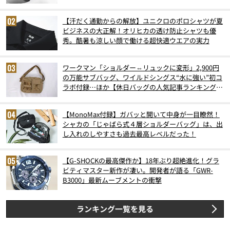
6月版）
【汗だく通勤からの解放】ユニクロのポロシャツが夏
ビジネスの大正解！オリヒカの透け防止シャツも優
秀。酷暑も涼しい顔で働ける超快適ウエアの実力
ワークマン「ショルダー⇔リュックに変形」2,900円
の万能サブバッグ、ワイルドシングス“水に強い”初コ
ラボ付録…ほか【休日バッグの人気記事ランキングベ
スト3】（2026年6月版）
【MonoMax付録】ガバッと開いて中身が一目瞭然！
シャカの「じゃばら式４層ショルダーバッグ」は、出
し入れのしやすさも過去最高レベルだった！
【G-SHOCKの最高傑作か】18年ぶり超絶進化！グラ
ビティマスター新作が凄い。開発者が語る「GWR-
B3000」最新ムーブメントの衝撃
ランキング一覧を見る