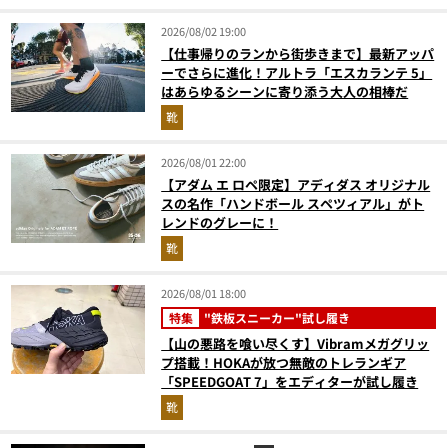
2026/08/02 19:00
【仕事帰りのランから街歩きまで】最新アッパ
ーでさらに進化！アルトラ「エスカランテ 5」
はあらゆるシーンに寄り添う大人の相棒だ
靴
2026/08/01 22:00
【アダム エ ロペ限定】アディダス オリジナル
スの名作「ハンドボール スペツィアル」がト
レンドのグレーに！
靴
2026/08/01 18:00
特集
"鉄板スニーカー"試し履き
【山の悪路を喰い尽くす】Vibramメガグリッ
プ搭載！HOKAが放つ無敵のトレランギア
「SPEEDGOAT 7」をエディターが試し履き
靴