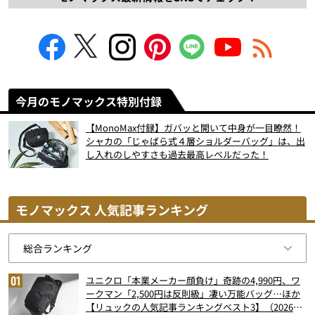
今月のモノマックス特別付録
【MonoMax付録】ガバッと開いて中身が一目瞭然！
シャカの「じゃばら式４層ショルダーバッグ」は、出
し入れのしやすさも過去最高レベルだった！
モノマックス 人気記事ランキング
ユニクロ「本業メーカー顔負け」奇跡の4,990円、ワ
ークマン「2,500円は反則級」凄い万能バッグ…ほか
【リュックの人気記事ランキングベスト3】（2026年