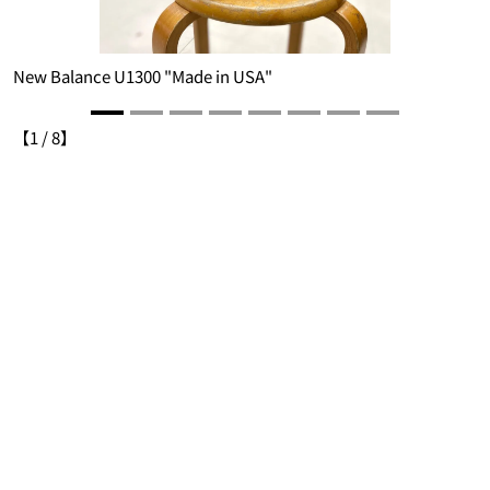
New Balance U1300 "Made in USA"
N
【
1
/
8
】