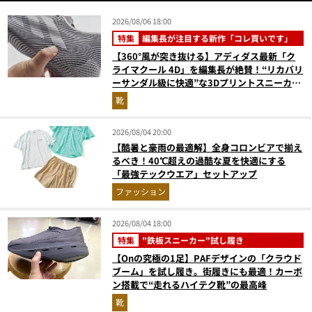
2026/08/06 18:00
特集
編集長が注目する新作「コレ買いです」
【360°風が突き抜ける】アディダス最新「ク
ライマクール 4D」を編集長が絶賛！“リカバリ
ーサンダル級に快適”な3Dプリントスニーカー
『コレ買いです』Vol.173
靴
2026/08/04 20:00
【酷暑と豪雨の最適解】全身コロンビアで揃え
るべき！40℃超えの過酷な夏を快適にする
「最強テックウエア」セットアップ
ファッション
2026/08/04 18:00
特集
"鉄板スニーカー"試し履き
【Onの究極の1足】PAFデザインの「クラウド
ブーム」を試し履き。街履きにも最適！カーボ
ン搭載で“走れるハイテク靴”の最高峰
靴