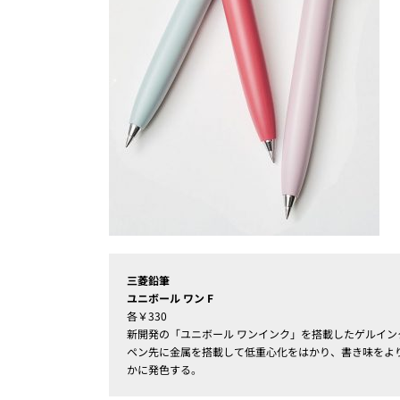
三菱鉛筆
ユニボール ワン F
各￥330
新開発の「ユニボール ワンインク」を搭載したゲルイ
ペン先に金属を搭載して低重心化をはかり、書き味をよ
かに発色する。