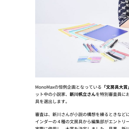
MonoMaxの恒例企画となっている
「文房具大賞
ット中の小説家、
新川帆立さん
を特別審査員に
具を選出します。
審査は、新川さんが小説の構想を練るときなど
インダーの４種の文房具から編集部がエントリ
実際に使用し、大賞を決定しました。見事、新川