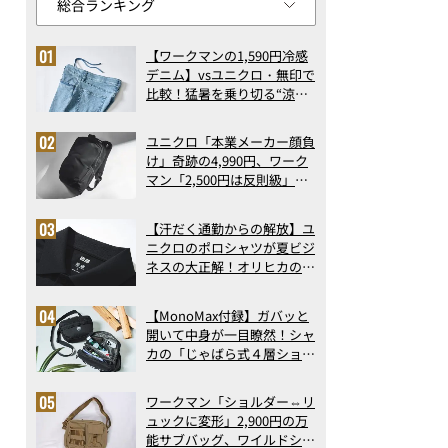
【ワークマンの1,590円冷感
デニム】vsユニクロ・無印で
比較！猛暑を乗り切る“涼感
ロングパンツ”3選を徹底解
剖。接触冷感から綿100%ま
ユニクロ「本業メーカー顔負
で決定版
け」奇跡の4,990円、ワーク
マン「2,500円は反則級」凄
い万能バッグ…ほか【リュッ
クの人気記事ランキングベス
【汗だく通勤からの解放】ユ
ト3】（2026年6月版）
ニクロのポロシャツが夏ビジ
ネスの大正解！オリヒカの透
け防止シャツも優秀。酷暑も
涼しい顔で働ける超快適ウエ
【MonoMax付録】ガバッと
アの実力
開いて中身が一目瞭然！シャ
カの「じゃばら式４層ショル
ダーバッグ」は、出し入れの
しやすさも過去最高レベルだ
ワークマン「ショルダー⇔リ
った！
ュックに変形」2,900円の万
能サブバッグ、ワイルドシン