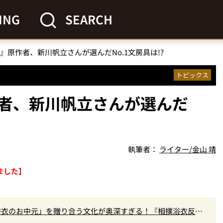
ING
SEARCH
』原作者、新川帆立さんが選んだNo.1文房具は!?
トピックス
者、新川帆立さんが選んだ
執筆者：
ライター/金山 靖
ました】
浴衣のお中元」を贈り合う文化が奥深すぎる！『相撲浴衣反物