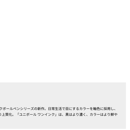
ンクボールペンシリーズの新作。日常生活で目にするカラーを軸色に採用し、
り上質化。「ユニボール ワンインク」は、黒はより濃く、カラーはより鮮や