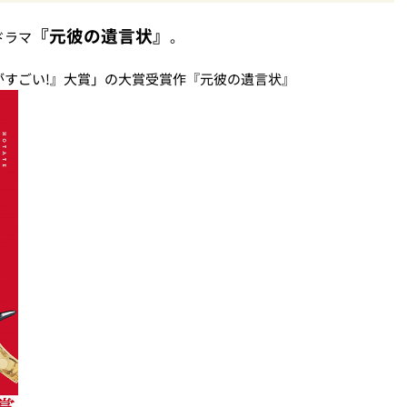
の1着
『元彼の遺言状』
ドラマ
。
がすごい!』大賞」の大賞受賞作『元彼の遺言状』