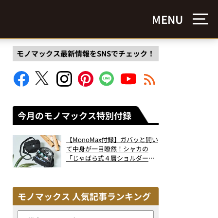
MENU
モノマックス最新情報をSNSでチェック！
今月のモノマックス特別付録
【MonoMax付録】ガバッと開い
て中身が一目瞭然！シャカの
「じゃばら式４層ショルダーバ
ッグ」は、出し入れのしやすさ
も過去最高レベルだった！
モノマックス 人気記事ランキング