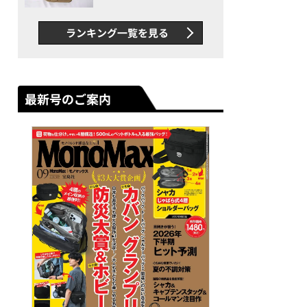
グス“水に強い”初コラボ付
録…ほか【休日バッグの人気
ランキング一覧を見る
記事ランキングベスト3】
（2026年6月版）
最新号のご案内