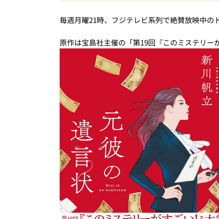
見本帖』で紐解く粋なこだわりととっておき
毎週月曜21時、フジテレビ系列で絶賛放映中の
原作は宝島社主催の「第19回『このミステリー