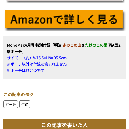
MonoMax4月号 特別付録「明治
きのこの山
＆
たけのこの里
両A面2
層ポーチ」
サイズ：（約）W15.5×H9×D5.5cm
※ポーチ以外は付録に含まれません
※ポーチはひとつです
この記事のタグ
ポーチ
付録
この記事を書いた人