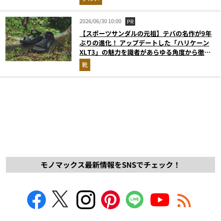
2026/06/30 10:00
PR
【スポーツサンダルの元祖】テバの名作が9年
ぶりの進化！ アップデートした「ハリケーン
XLT3」の魅力を識者があらゆる角度から徹底
解説！
靴
モノマックス最新情報をSNSでチェック！