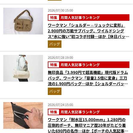
2026/07/30 15:00
特集
月間人気記事ランキング
ワークマン「ショルダー⇔リュックに変形」
2,900円の万能サブバッグ、ワイルドシング
ス“水に強い”初コラボ付録…ほか【休日バッグ
の人気記事ランキングベスト3】（2026年6月
バッグ
版）
2026/07/28 19:00
特集
月間人気記事ランキング
無印良品「3,990円で超高機能」現代版ドラム
バッグ、ワークマン「容量2.5倍に変身」三刀
流の1,900円バッグ…ほか【ショルダーバッグ
の人気記事ランキングベスト3】（2026年6月
バッグ
版）
2026/07/24 15:00
特集
月間人気記事ランキング
ワークマン「耐水圧15,000mm」1,280円の
圧倒的ポーチ、無印マニア歴20年がたどり着
いた690円の名作…ほか【ポーチの人気記事ラ