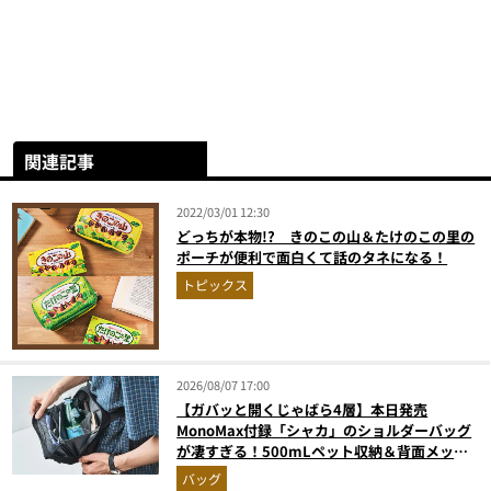
関連記事
2022/03/01 12:30
どっちが本物!? きのこの山＆たけのこの里の
ポーチが便利で面白くて話のタネになる！
トピックス
2026/08/07 17:00
【ガバッと開くじゃばら4層】本日発売
MonoMax付録「シャカ」のショルダーバッグ
が凄すぎる！500mLペット収納＆背面メッシ
ュでベタつかない
バッグ