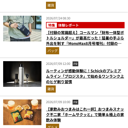
ンキングベスト3】（2026年6月版）
雑貨
2026/07/24 08:30
特集
体験レポート
【付録の常識超え】コールマン「財布一体型ボ
トルショルダー」が最高だった！猛暑の手ぶら
外出を制す『MonoMax8月号増刊』付録の実
力をスタイリストが徹底レポ
バッグ
2026/07/09 12:00
PR
ルーティンが感動体験に！Schickのプレミア
ムライン「プロジスタ」で始めるワンランク上
のヒゲ剃り習慣
雑貨
2026/07/09 10:00
PR
【家飲みおつまみはこれ一択】おつまみスナッ
ク不二家「ホームサクッと」で簡単＆極上の家
飲み体験
グルメ