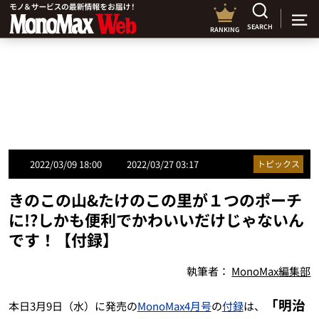
SEARCH
RANKING
2022/03/09 18:00
2022/03/27 03:17
トピックス
きのこの山&たけのこの里が１つのポーチ
に!?しかも便利でかわいいだけじゃないん
です！【付録】
執筆者：
MonoMax編集部
「明治
本日3月9日（水）に発売の
MonoMax4月号
の
付録
は、