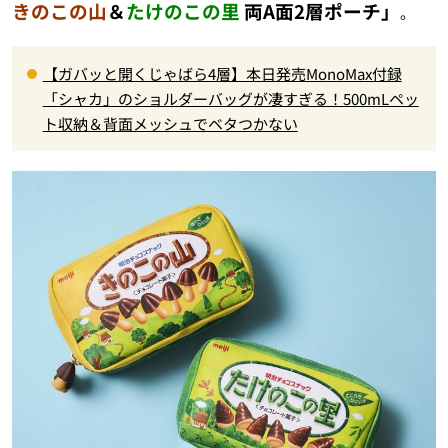
きのこの山
＆
たけのこの里
両A面2層ポーチ」
。
【ガバッと開くじゃばら4層】本日発売MonoMax付録
「シャカ」のショルダーバッグが凄すぎる！500mLペッ
ト収納＆背面メッシュでベタつかない