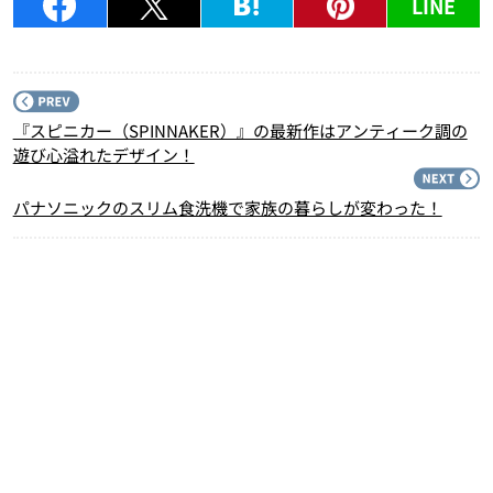
LINE
P
『スピニカー（SPINNAKER）』の最新作はアンティーク調の
遊び心溢れたデザイン！
N
パナソニックのスリム食洗機で家族の暮らしが変わった！