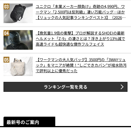
ユニクロ「本業メーカー顔負け」奇跡の4,990円、ワ
ークマン「2,500円は反則級」凄い万能バッグ…ほか
【リュックの人気記事ランキングベスト3】（2026年
6月版）
【換気量1.9倍の衝撃】プロが解説するSHOEIの最新
ヘルメット「Z-9」の凄さとは？浮き上がり13%減で
高速ライドも超快適な傑作フルフェイス
【ワークマンの大人気バッグ】3500円の「3WAYリュ
ック」をマニアが絶賛！“しごできカバン”が撥水防汚
で評判以上に優秀だった
ランキング一覧を見る
最新号のご案内