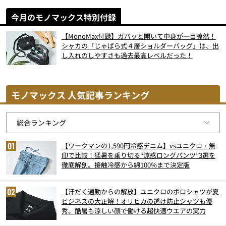
今月のモノマックス特別付録
【MonoMax付録】ガバッと開いて中身が一目瞭然！
シャカの「じゃばら式４層ショルダーバッグ」は、出
し入れのしやすさも過去最高レベルだった！
モノマックス 人気記事ランキング
【ワークマンの1,590円冷感デニム】vsユニクロ・無
印で比較！猛暑を乗り切る“涼感ロングパンツ”3選を
徹底解剖。接触冷感から綿100%まで決定版
【汗だく通勤からの解放】ユニクロのポロシャツが夏
ビジネスの大正解！オリヒカの透け防止シャツも優
秀。酷暑も涼しい顔で働ける超快適ウエアの実力