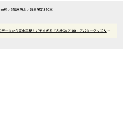
35㎜径／5気圧防水／数量限定340本
式がCADデータから完全再現！ガチすぎる「名機GA-2100」アバターグッズ＆無