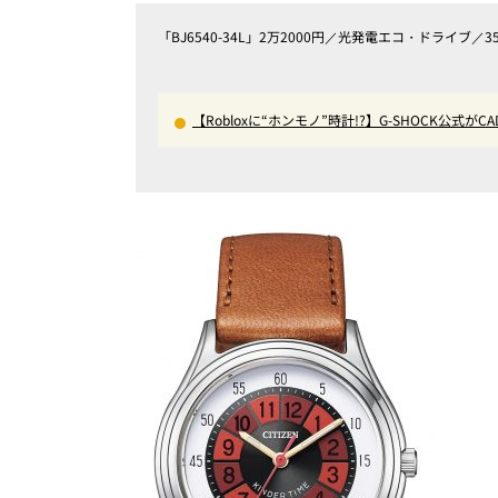
「BJ6540-34L」2万2000円／光発電エコ・ドライブ／
【Robloxに“ホンモノ”時計!?】G-SHOCK公
料ゲーム登場が見逃せない