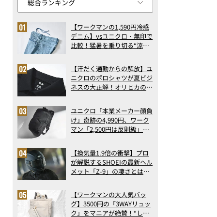
【ワークマンの1,590円冷感
デニム】vsユニクロ・無印で
比較！猛暑を乗り切る“涼感
ロングパンツ”3選を徹底解
剖。接触冷感から綿100%ま
【汗だく通勤からの解放】ユ
で決定版
ニクロのポロシャツが夏ビジ
ネスの大正解！オリヒカの透
け防止シャツも優秀。酷暑も
涼しい顔で働ける超快適ウエ
ユニクロ「本業メーカー顔負
アの実力
け」奇跡の4,990円、ワーク
マン「2,500円は反則級」凄
い万能バッグ…ほか【リュッ
クの人気記事ランキングベス
【換気量1.9倍の衝撃】プロ
ト3】（2026年6月版）
が解説するSHOEIの最新ヘル
メット「Z-9」の凄さとは？
浮き上がり13%減で高速ライ
ドも超快適な傑作フルフェイ
【ワークマンの大人気バッ
ス
グ】3500円の「3WAYリュッ
ク」をマニアが絶賛！“しご