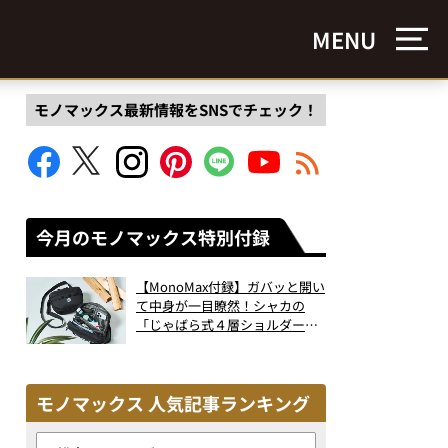
MENU
モノマックス最新情報をSNSでチェック！
今月のモノマックス特別付録
【MonoMax付録】ガバッと開い
て中身が一目瞭然！シャカの
「じゃばら式４層ショルダーバ
ッグ」は、出し入れのしやすさ
も過去最高レベルだった！
モノマックス 人気記事ランキング