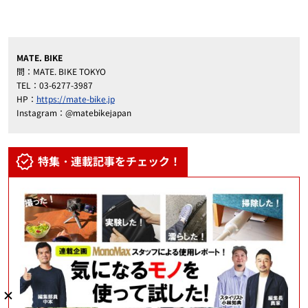
MATE. BIKE
問：MATE. BIKE TOKYO
TEL：03-6277-3987
HP：
https://mate-bike.jp
Instagram：@matebikejapan
特集・連載記事をチェック！