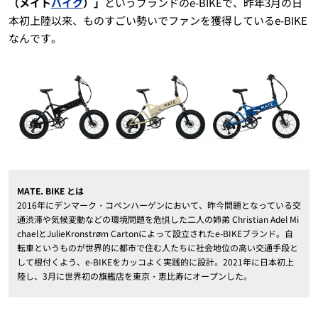
（メイト
バイク
）」
というブランドのe-BIKEで、昨年3月の日
本初上陸以来、ものすごい勢いでファンを獲得しているe-BIKE
なんです。
MATE. BIKE とは
2016年にデンマーク・コペンハーゲンにおいて、昨今問題となっている交
通渋滞や気候変動などの環境問題を危惧した二人の姉弟 Christian Adel Mi
chaelとJulieKronstrøm Cartonによって設立されたe-BIKEブランド。自
転車というものが世界的に都市で住む人たちに社会地位の高い交通手段と
して根付くよう、e-BIKEをカッコよく実践的に設計。2021年に日本初上
陸し、3月に世界初の旗艦店を東京・恵比寿にオープンした。