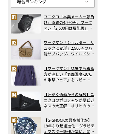
ユニクロ「本業メーカー顔負
け」奇跡の4,990円、ワーク
マン「2,500円は反則級」凄
い万能バッグ…ほか【リュッ
クの人気記事ランキングベス
ワークマン「ショルダー⇔リ
ト3】（2026年6月版）
ュックに変形」2,900円の万
能サブバッグ、ワイルドシン
グス“水に強い”初コラボ付
録…ほか【休日バッグの人気
【ワークマン】猛暑でも着る
記事ランキングベスト3】
方が涼しい「表面温度-10℃
（2026年6月版）
の氷撃ウェア」をレビュ
ー！“腕だけ濡らすのが正
解”の気化冷却機能が凄い
【汗だく通勤からの解放】ユ
ニクロのポロシャツが夏ビジ
ネスの大正解！オリヒカの透
け防止シャツも優秀。酷暑も
涼しい顔で働ける超快適ウエ
【G-SHOCKの最高傑作か】
アの実力
18年ぶり超絶進化！グラビテ
ィマスター新作が凄い。開発