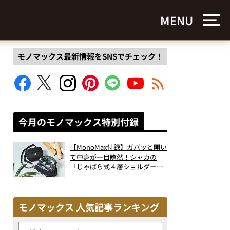
MENU
モノマックス最新情報をSNSでチェック！
今月のモノマックス特別付録
【MonoMax付録】ガバッと開い
て中身が一目瞭然！シャカの
「じゃばら式４層ショルダーバ
ッグ」は、出し入れのしやすさ
も過去最高レベルだった！
モノマックス 人気記事ランキング