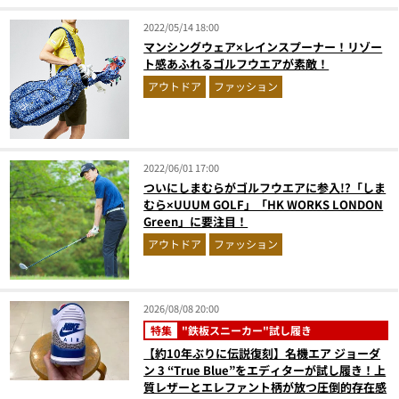
2022/05/14 18:00
マンシングウェア×レインスプーナー！リゾー
ト感あふれるゴルフウエアが素敵！
アウトドア
ファッション
2022/06/01 17:00
ついにしまむらがゴルフウエアに参入!?「しま
むら×UUUM GOLF」「HK WORKS LONDON
Green」に要注目！
アウトドア
ファッション
2026/08/08 20:00
特集
"鉄板スニーカー"試し履き
【約10年ぶりに伝説復刻】名機エア ジョーダ
ン 3 “True Blue”をエディターが試し履き！上
質レザーとエレファント柄が放つ圧倒的存在感