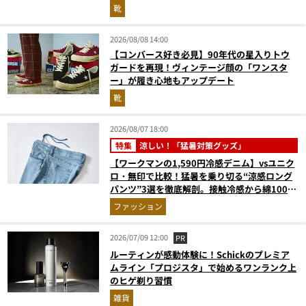
靴
2026/08/08 14:00
【コンバース好き必見】90年代の星入りトウ
ガードを再現！ヴィンテージ顔の「ワンスタ
ー」が履き心地もアップデート
靴
2026/08/07 18:00
特集
涼しい！「猛暑対策グッズ」
【ワークマンの1,590円冷感デニム】vsユニク
ロ・無印で比較！猛暑を乗り切る“涼感ロング
パンツ”3選を徹底解剖。接触冷感から綿100%
まで決定版
ファッション
2026/07/09 12:00
PR
ルーティンが感動体験に！Schickのプレミア
ムライン「プロジスタ」で始めるワンランク上
のヒゲ剃り習慣
雑貨