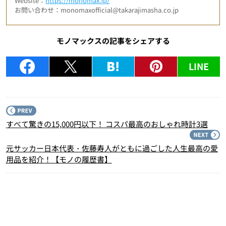
Website：
https://monomax.jp/
お問い合わせ：monomaxofficial@takarajimasha.co.jp
モノマックスの記事をシェアする
LINE
P
すべて驚きの15,000円以下！ コスパ最高のおしゃれ時計3選
N
元サッカー日本代表・佐藤寿人がともに過ごした人生最高の愛
用品を紹介！【モノの履歴書】