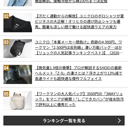
徹底解剖。接触冷感から綿100%まで決定版
【汗だく通勤からの解放】ユニクロのポロシャツが夏
ビジネスの大正解！オリヒカの透け防止シャツも優
秀。酷暑も涼しい顔で働ける超快適ウエアの実力
ユニクロ「本業メーカー顔負け」奇跡の4,990円、ワ
ークマン「2,500円は反則級」凄い万能バッグ…ほか
【リュックの人気記事ランキングベスト3】（2026年
6月版）
【換気量1.9倍の衝撃】プロが解説するSHOEIの最新
ヘルメット「Z-9」の凄さとは？浮き上がり13%減で
高速ライドも超快適な傑作フルフェイス
【ワークマンの大人気バッグ】3500円の「3WAYリュ
ック」をマニアが絶賛！“しごできカバン”が撥水防汚
で評判以上に優秀だった
ランキング一覧を見る