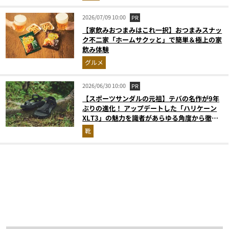
2026/07/09 10:00
PR
【家飲みおつまみはこれ一択】おつまみスナッ
ク不二家「ホームサクッと」で簡単＆極上の家
飲み体験
グルメ
2026/06/30 10:00
PR
【スポーツサンダルの元祖】テバの名作が9年
ぶりの進化！ アップデートした「ハリケーン
XLT3」の魅力を識者があらゆる角度から徹底
解説！
靴