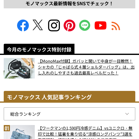
モノマックス最新情報をSNSでチェック！
今月のモノマックス特別付録
【MonoMax付録】ガバッと開いて中身が一目瞭然！
シャカの「じゃばら式４層ショルダーバッグ」は、出
し入れのしやすさも過去最高レベルだった！
モノマックス 人気記事ランキング
【ワークマンの1,590円冷感デニム】vsユニクロ・無
印で比較！猛暑を乗り切る“涼感ロングパンツ”3選を