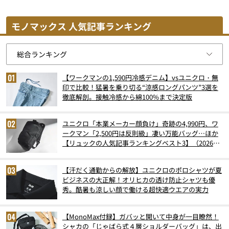
モノマックス 人気記事ランキング
【ワークマンの1,590円冷感デニム】vsユニクロ・無
印で比較！猛暑を乗り切る“涼感ロングパンツ”3選を
徹底解剖。接触冷感から綿100%まで決定版
ユニクロ「本業メーカー顔負け」奇跡の4,990円、ワ
ークマン「2,500円は反則級」凄い万能バッグ…ほか
【リュックの人気記事ランキングベスト3】（2026年
6月版）
【汗だく通勤からの解放】ユニクロのポロシャツが夏
ビジネスの大正解！オリヒカの透け防止シャツも優
秀。酷暑も涼しい顔で働ける超快適ウエアの実力
【MonoMax付録】ガバッと開いて中身が一目瞭然！
シャカの「じゃばら式４層ショルダーバッグ」は、出