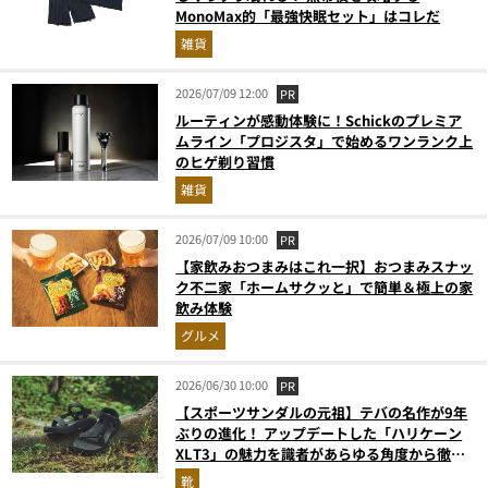
MonoMax的「最強快眠セット」はコレだ
雑貨
2026/07/09 12:00
PR
ルーティンが感動体験に！Schickのプレミア
ムライン「プロジスタ」で始めるワンランク上
のヒゲ剃り習慣
雑貨
2026/07/09 10:00
PR
【家飲みおつまみはこれ一択】おつまみスナッ
ク不二家「ホームサクッと」で簡単＆極上の家
飲み体験
グルメ
2026/06/30 10:00
PR
【スポーツサンダルの元祖】テバの名作が9年
ぶりの進化！ アップデートした「ハリケーン
XLT3」の魅力を識者があらゆる角度から徹底
解説！
靴