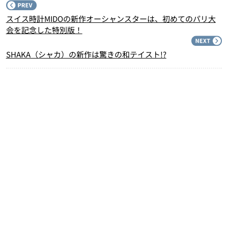
P
スイス時計MIDOの新作オーシャンスターは、初めてのパリ大
会を記念した特別版！
N
SHAKA（シャカ）の新作は驚きの和テイスト!?