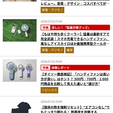
レビュー。音質・デザイン・コスパすべてが大
正解だった『コレ買いです』Vol.171
家電・デジモノ
2026/07/22 07:00
特集
涼しい！「猛暑対策グッズ」
【もはや持ち歩くクーラー】猛暑は最新ギアで
完全武装！スマホ充電できるハンディファン、
風なしアイスカイロほか最強携帯型クールガジ
ェット4選
家電・デジモノ
雑貨
2026/07/18 20:00
特集
体験レポート
【ダイソー徹底検証】「ハンディファンは高い
方が良い」はホント？ 300円・700円・1,000
円商品を比較して見えた違いと“選び方”
トピックス
2026/07/16 19:00
【寝床の熱を強制リセット】“エアコンなし”で
もぐっすり眠れる！ 熱帯夜を攻略する