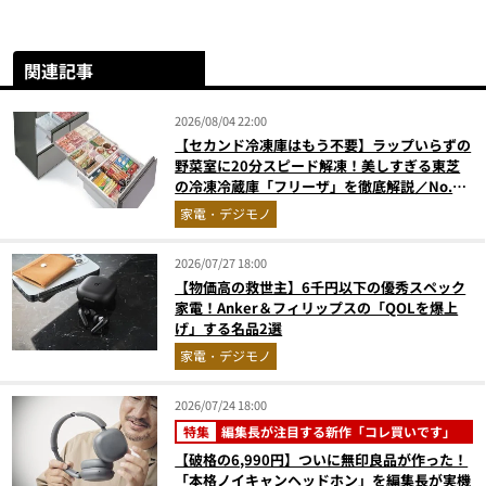
関連記事
2026/08/04 22:00
【セカンド冷凍庫はもう不要】ラップいらずの
野菜室に20分スピード解凍！美しすぎる東芝
の冷凍冷蔵庫「フリーザ」を徹底解説／No.1
モノ雑誌編集長が選ぶ『センスがいい家電』
家電・デジモノ
Vol.10
2026/07/27 18:00
【物価高の救世主】6千円以下の優秀スペック
家電！Anker＆フィリップスの「QOLを爆上
げ」する名品2選
家電・デジモノ
2026/07/24 18:00
特集
編集長が注目する新作「コレ買いです」
【破格の6,990円】ついに無印良品が作った！
「本格ノイキャンヘッドホン」を編集長が実機