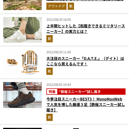
アウトドア
靴
2022/08/20 18:00
上半期ヒットした【街履きできるミリタリース
ニーカー】の実力とは？
靴
2022/08/20 11:00
大注目のスニーカー「D.A.T.E.」（デイト）は
ここなら買えるんです！
靴
2022/08/05 19:43
特集
"鉄板スニーカー"試し履き
今季注目スニーカーBEST3！ MonoMaxWeb
で人気を博した厳選３足【鉄板スニーカー試し
履き】
靴