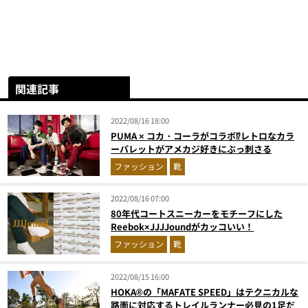
関連記事
2022/08/16 18:00
PUMA × コカ・コーラがコラボ⁉レトロなカラ
ーパレットがアメカジ好きにぶっ刺さる
ファッション
靴
2022/08/16 07:00
80年代コートスニーカーをモチーフにした
Reebok×JJJJoundがカッコいい！
ファッション
靴
2022/08/15 16:00
HOKA®の「MAFATE SPEED」はテクニカルな
路面に対応するトレイルランナー必見の1足だ