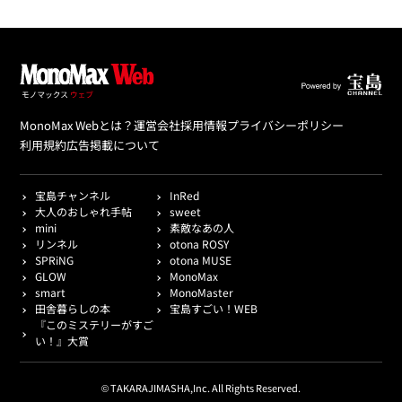
MonoMax Webとは？
運営会社
採用情報
プライバシーポリシー
利用規約
広告掲載について
宝島チャンネル
InRed
大人のおしゃれ手帖
sweet
mini
素敵なあの人
リンネル
otona ROSY
SPRiNG
otona MUSE
GLOW
MonoMax
smart
MonoMaster
田舎暮らしの本
宝島すごい！WEB
『このミステリーがすご
い！』大賞
© TAKARAJIMASHA,Inc. All Rights Reserved.