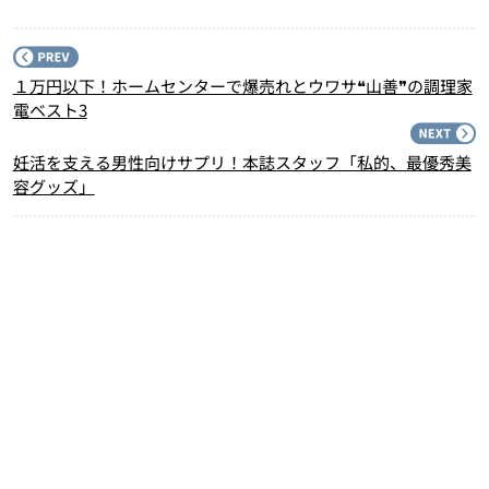
P
１万円以下！ホームセンターで爆売れとウワサ❝山善❞の調理家
電ベスト3
N
妊活を支える男性向けサプリ！本誌スタッフ「私的、最優秀美
容グッズ」