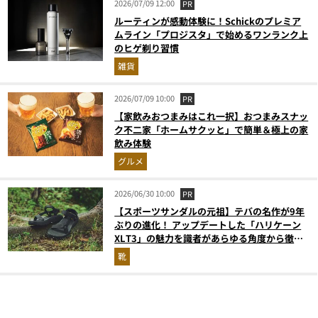
2026/07/09 12:00
PR
ルーティンが感動体験に！Schickのプレミア
ムライン「プロジスタ」で始めるワンランク上
のヒゲ剃り習慣
雑貨
2026/07/09 10:00
PR
【家飲みおつまみはこれ一択】おつまみスナッ
ク不二家「ホームサクッと」で簡単＆極上の家
飲み体験
グルメ
2026/06/30 10:00
PR
【スポーツサンダルの元祖】テバの名作が9年
ぶりの進化！ アップデートした「ハリケーン
XLT3」の魅力を識者があらゆる角度から徹底
解説！
靴