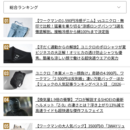
【ワークマンの1,590円冷感デニム】vsユニクロ・無
印で比較！猛暑を乗り切る“涼感ロングパンツ”3選を
徹底解剖。接触冷感から綿100%まで決定版
【汗だく通勤からの解放】ユニクロのポロシャツが夏
ビジネスの大正解！オリヒカの透け防止シャツも優
秀。酷暑も涼しい顔で働ける超快適ウエアの実力
ユニクロ「本業メーカー顔負け」奇跡の4,990円、ワ
ークマン「2,500円は反則級」凄い万能バッグ…ほか
【リュックの人気記事ランキングベスト3】（2026年
6月版）
【換気量1.9倍の衝撃】プロが解説するSHOEIの最新
ヘルメット「Z-9」の凄さとは？浮き上がり13%減で
高速ライドも超快適な傑作フルフェイス
【ワークマンの大人気バッグ】3500円の「3WAYリュ