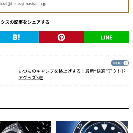
l@takarajimasha.co.jp
ックスの記事をシェアする
LINE
PREV
N
いつものキャンプを格上げする！最新❝快適❞アウトド
アグッズ3選