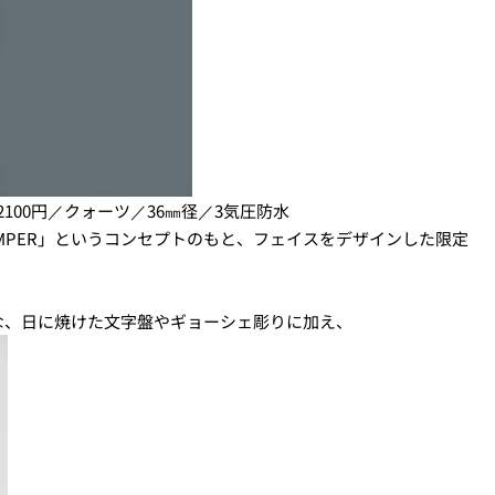
」各1万2100円／クォーツ／36㎜径／3気圧防水
MPER」というコンセプトのもと、フェイスをデザインした限定
な、日に焼けた文字盤やギョーシェ彫りに加え、