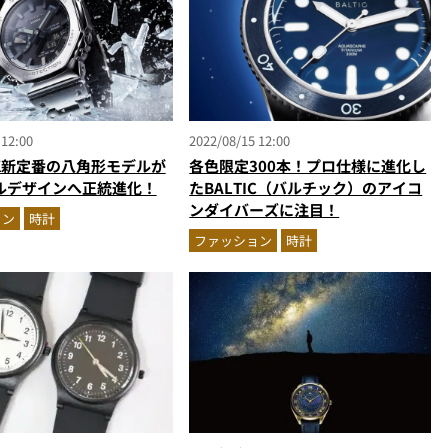
 12:00
2022/08/15 12:00
CK新定番の八角形モデルが
各色限定300本！プロ仕様に進化し
ルデザインへ正統進化！
たBALTIC（バルチック）のアイコ
ンダイバーズに注目！
ョン
時計
ファッション
時計