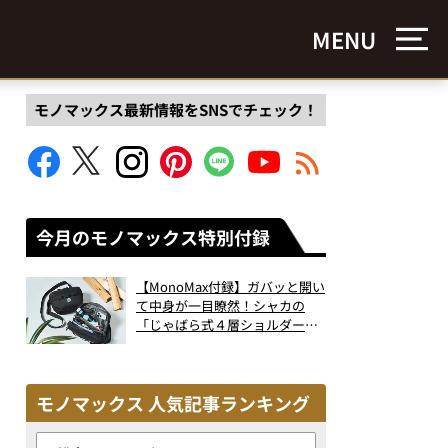
MENU
モノマックス最新情報をSNSでチェック！
今月のモノマックス特別付録
【MonoMax付録】ガバッと開い
て中身が一目瞭然！シャカの
「じゃばら式４層ショルダーバ
ッグ」は、出し入れのしやすさ
も過去最高レベルだった！
モノマックス 人気記事ランキング