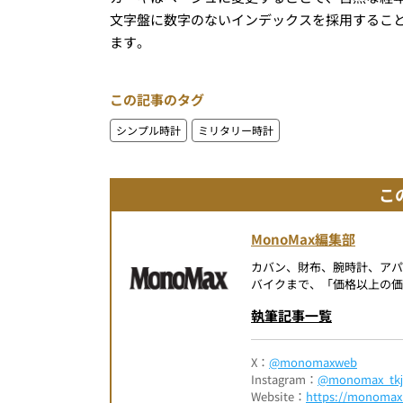
文字盤に数字のないインデックスを採用するこ
ます。
この記事のタグ
シンプル時計
ミリタリー時計
こ
MonoMax編集部
カバン、財布、腕時計、ア
バイクまで、「価格以上の価
執筆記事一覧
X：
@monomaxweb
Instagram：
@monomax_tkj
Website：
https://monomax.