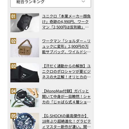
ユニクロ「本業メーカー顔負
け」奇跡の4,990円、ワーク
マン「2,500円は反則級」凄
い万能バッグ…ほか【リュッ
クの人気記事ランキングベス
ワークマン「ショルダー⇔リ
ト3】（2026年6月版）
ュックに変形」2,900円の万
能サブバッグ、ワイルドシン
グス“水に強い”初コラボ付
録…ほか【休日バッグの人気
【汗だく通勤からの解放】ユ
記事ランキングベスト3】
ニクロのポロシャツが夏ビジ
（2026年6月版）
ネスの大正解！オリヒカの透
け防止シャツも優秀。酷暑も
涼しい顔で働ける超快適ウエ
【MonoMax付録】ガバッと
アの実力
開いて中身が一目瞭然！シャ
カの「じゃばら式４層ショル
ダーバッグ」は、出し入れの
しやすさも過去最高レベルだ
【G-SHOCKの最高傑作か】
った！
18年ぶり超絶進化！グラビテ
ィマスター新作が凄い。開発