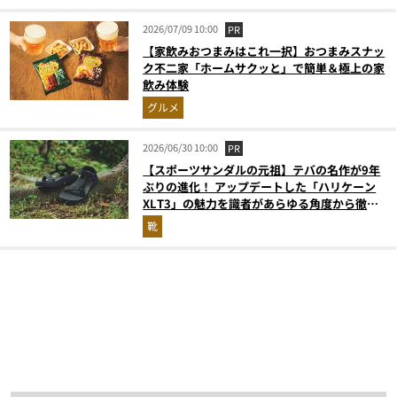
2026/07/09 10:00
PR
【家飲みおつまみはこれ一択】おつまみスナッ
ク不二家「ホームサクッと」で簡単＆極上の家
飲み体験
グルメ
2026/06/30 10:00
PR
【スポーツサンダルの元祖】テバの名作が9年
ぶりの進化！ アップデートした「ハリケーン
XLT3」の魅力を識者があらゆる角度から徹底
解説！
靴