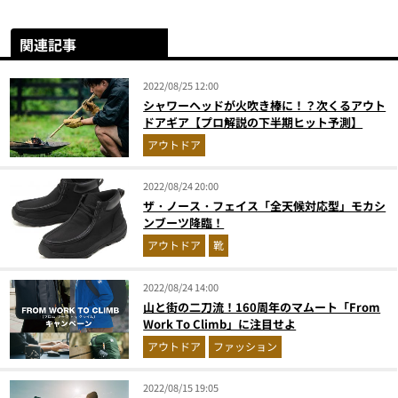
関連記事
2022/08/25 12:00
シャワーヘッドが火吹き棒に！？次くるアウト
ドアギア【プロ解説の下半期ヒット予測】
アウトドア
2022/08/24 20:00
ザ・ノース・フェイス「全天候対応型」モカシ
ンブーツ降臨！
アウトドア
靴
2022/08/24 14:00
山と街の二刀流！160周年のマムート「From
Work To Climb」に注目せよ
アウトドア
ファッション
2022/08/15 19:05