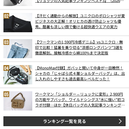
【リュックの人気記事ランキングベスト3】（2026年
6月版）
【汗だく通勤からの解放】ユニクロのポロシャツが夏
ビジネスの大正解！オリヒカの透け防止シャツも優
秀。酷暑も涼しい顔で働ける超快適ウエアの実力
【ワークマンの1,590円冷感デニム】vsユニクロ・無
印で比較！猛暑を乗り切る“涼感ロングパンツ”3選を
徹底解剖。接触冷感から綿100%まで決定版
【MonoMax付録】ガバッと開いて中身が一目瞭然！
シャカの「じゃばら式４層ショルダーバッグ」は、出
し入れのしやすさも過去最高レベルだった！
ワークマン「ショルダー⇔リュックに変形」2,900円
の万能サブバッグ、ワイルドシングス“水に強い”初コ
ラボ付録…ほか【休日バッグの人気記事ランキングベ
スト3】（2026年6月版）
ランキング一覧を見る