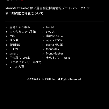
MonoMax Webとは？
運営会社
採用情報
プライバシーポリシー
利用規約
広告掲載について
宝島チャンネル
InRed
大人のおしゃれ手帖
sweet
mini
素敵なあの人
リンネル
otona ROSY
SPRiNG
otona MUSE
GLOW
MonoMax
smart
MonoMaster
田舎暮らしの本
宝島すごい！WEB
『このミステリーがすご
い！』大賞
© TAKARAJIMASHA,Inc. All Rights Reserved.