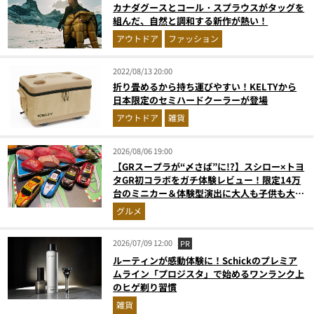
カナダグースとコール・スプラウスがタッグを
組んだ、自然と調和する新作が熱い！
アウトドア
ファッション
2022/08/13 20:00
折り畳めるから持ち運びやすい！KELTYから
日本限定のセミハードクーラーが登場
アウトドア
雑貨
2026/08/06 19:00
【GRスープラが“〆さば”に!?】スシロー×トヨ
タGR初コラボをガチ体験レビュー！限定14万
台のミニカー＆体験型演出に大人も子供も大興
奮間違いなし
グルメ
2026/07/09 12:00
PR
ルーティンが感動体験に！Schickのプレミア
ムライン「プロジスタ」で始めるワンランク上
のヒゲ剃り習慣
雑貨