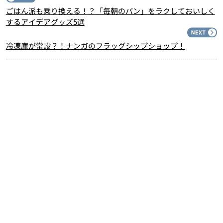
ごはん派も乗り換える！？「毎朝のパン」をラクしておいしく
するアイデアグッズ5選
N
冷凍庫が常設？！ナンガのフラッグシップショップ！