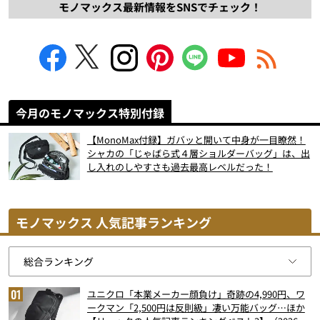
モノマックス最新情報をSNSでチェック！
今月のモノマックス特別付録
【MonoMax付録】ガバッと開いて中身が一目瞭然！
シャカの「じゃばら式４層ショルダーバッグ」は、出
し入れのしやすさも過去最高レベルだった！
モノマックス 人気記事ランキング
ユニクロ「本業メーカー顔負け」奇跡の4,990円、ワ
ークマン「2,500円は反則級」凄い万能バッグ…ほか