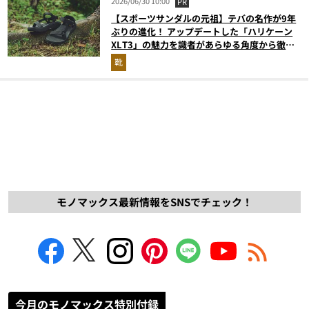
2026/06/30 10:00
PR
【スポーツサンダルの元祖】テバの名作が9年
ぶりの進化！ アップデートした「ハリケーン
XLT3」の魅力を識者があらゆる角度から徹底
解説！
靴
モノマックス最新情報をSNSでチェック！
今月のモノマックス特別付録