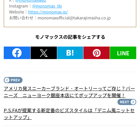
Instagram：
@monomax_tkj
Website：
https://monomax.jp/
お問い合わせ：monomaxofficial@takarajimasha.co.jp
モノマックスの記事をシェアする
LINE
P
アメリカ発スニーカーブランド・オートリーってご存じ？バー
ニーズ ニューヨーク銀座本店にてポップアップを開催！
N
P.S.FAが提案する新定番のビズスタイルは「デニム風ニットセ
ットアップ」