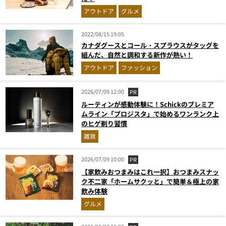
アウトドア
グルメ
2022/08/15 19:05
カナダグースとコール・スプラウスがタッグを
組んだ、自然と調和する新作が熱い！
アウトドア
ファッション
2026/07/09 12:00
PR
ルーティンが感動体験に！Schickのプレミア
ムライン「プロジスタ」で始めるワンランク上
のヒゲ剃り習慣
雑貨
2026/07/09 10:00
PR
【家飲みおつまみはこれ一択】おつまみスナッ
ク不二家「ホームサクッと」で簡単＆極上の家
飲み体験
グルメ