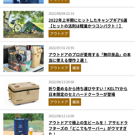
2022/08/04 22:33
2022年上半期にヒットしたキャンプギア6選
【ヒットの法則は軽量かつコンパクト！】
アウトドア
2022/07/31 23:55
アウトドアのプロが愛用する「無印良品」の本
当に使える傑作２選！
アウトドア
雑貨
2022/08/13 20:00
折り畳めるから持ち運びやすい！KELTYから
日本限定のセミハードクーラーが登場
アウトドア
雑貨
2022/08/12 12:00
アウトドアで極上の生ビールを！ アサヒドラ
フターズの「どこでもサーバー」がウマすぎ
た！