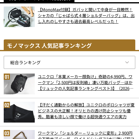
【MonoMax付録】ガバッと開いて中身が一目瞭然！
シャカの「じゃばら式４層ショルダーバッグ」は、出
し入れのしやすさも過去最高レベルだった！
モノマックス 人気記事ランキング
ユニクロ「本業メーカー顔負け」奇跡の4,990円、ワ
ークマン「2,500円は反則級」凄い万能バッグ…ほか
【リュックの人気記事ランキングベスト3】（2026年
6月版）
【汗だく通勤からの解放】ユニクロのポロシャツが夏
ビジネスの大正解！オリヒカの透け防止シャツも優
秀。酷暑も涼しい顔で働ける超快適ウエアの実力
ワークマン「ショルダー⇔リュックに変形」2,900円
の万能サブバッグ、ワイルドシングス“水に強い”初コ