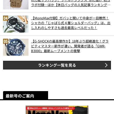
ラボ付録…ほか【休日バッグの人気記事ランキングベ
スト3】（2026年6月版）
【MonoMax付録】ガバッと開いて中身が一目瞭然！
シャカの「じゃばら式４層ショルダーバッグ」は、出
し入れのしやすさも過去最高レベルだった！
【G-SHOCKの最高傑作か】18年ぶり超絶進化！グラ
ビティマスター新作が凄い。開発者が語る「GWR-
B3000」最新ムーブメントの衝撃
ランキング一覧を見る
最新号のご案内