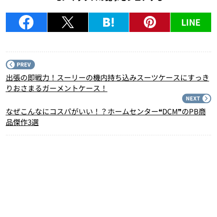
LINE
P
出張の即戦力！スーリーの機内持ち込みスーツケースにすっき
りおさまるガーメントケース！
N
なぜこんなにコスパがいい！？ホームセンター❝DCM❞のPB商
品傑作3選