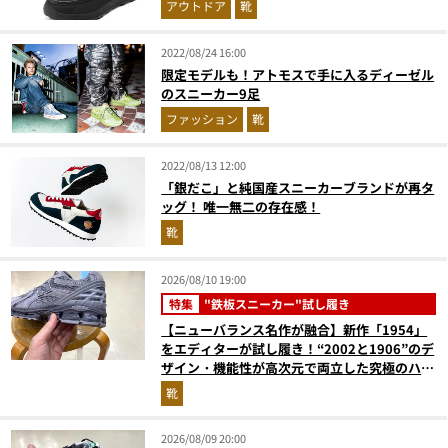
アウトドア
靴
2022/08/24 16:00
限定モデルも！アトモスで手に入るディーゼル
のスニーカー9足
ファッション
靴
2022/08/13 12:00
「銀だこ」と純国産スニーカーブランドが再タ
ッグ！ 唯一無二の存在感！
靴
2026/08/10 19:00
特集
"鉄板スニーカー"試し履き
【ニューバランス名作が融合】新作「1954」
をエディターが試し履き！“2002と1906”のデ
ザイン・機能性が高次元で両立した究極のハイ
ブリッドスニーカー
靴
2026/08/09 20:00