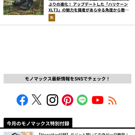
ぶりの進化！ アップデートした「ハリケーン
XLT3」の魅力を識者があらゆる角度から徹底
解説！
靴
モノマックス最新情報をSNSでチェック！
今月のモノマックス特別付録
【MonoMax付録】ガバッと開いて中身が一目瞭然！