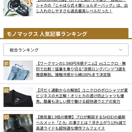
シャカの「じゃばら式４層ショルダーバッグ」は、出
し入れのしやすさも過去最高レベルだった！
モノマックス 人気記事ランキング
【ワークマンの1,590円冷感デニム】vsユニクロ・無
印で比較！猛暑を乗り切る“涼感ロングパンツ”3選を
徹底解剖。接触冷感から綿100%まで決定版
【汗だく通勤からの解放】ユニクロのポロシャツが夏
ビジネスの大正解！オリヒカの透け防止シャツも優
秀。酷暑も涼しい顔で働ける超快適ウエアの実力
【換気量1.9倍の衝撃】プロが解説するSHOEIの最新
ヘルメット「Z-9」の凄さとは？浮き上がり13%減で
高速ライドも超快適な傑作フルフェイス