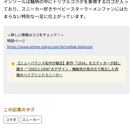
インソールは麺柄の中にトリプルコラボを象徴するロゴが入っ
ており、スニーカー好きやベビースターラーメンファンにはた
まらない特別な一足に仕上がっています。
＝詳しい情報はココをチェック！＝
特設ページ
https://www.atmos-tokyo.com/lp/reebok-babystar
【ニューバランス名作が融合】新作「1954」をエディターが試し
履き！“2002と1906”のデザイン・機能性が高次元で両立した究
極のハイブリッドスニーカー
この記事のタグ
コラボ
スニーカー