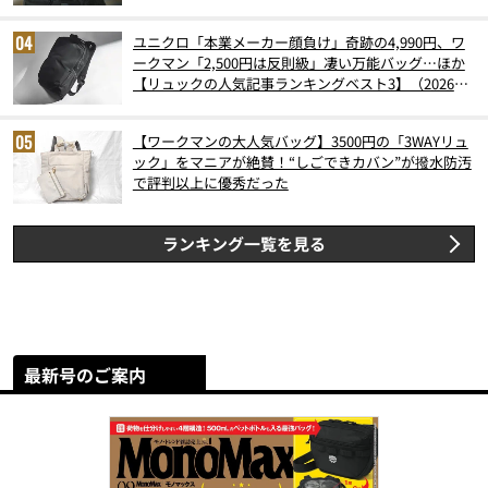
ユニクロ「本業メーカー顔負け」奇跡の4,990円、ワ
ークマン「2,500円は反則級」凄い万能バッグ…ほか
【リュックの人気記事ランキングベスト3】（2026年
6月版）
【ワークマンの大人気バッグ】3500円の「3WAYリュ
ック」をマニアが絶賛！“しごできカバン”が撥水防汚
で評判以上に優秀だった
ランキング一覧を見る
最新号のご案内