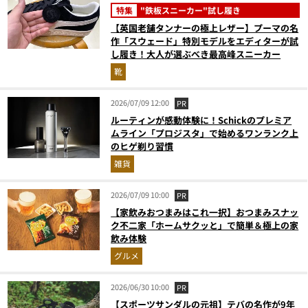
特集
"鉄板スニーカー"試し履き
【英国老舗タンナーの極上レザー】プーマの名
作「スウェード」特別モデルをエディターが試
し履き！大人が選ぶべき最高峰スニーカー
靴
2026/07/09 12:00
PR
ルーティンが感動体験に！Schickのプレミア
ムライン「プロジスタ」で始めるワンランク上
のヒゲ剃り習慣
雑貨
2026/07/09 10:00
PR
【家飲みおつまみはこれ一択】おつまみスナッ
ク不二家「ホームサクッと」で簡単＆極上の家
飲み体験
グルメ
2026/06/30 10:00
PR
【スポーツサンダルの元祖】テバの名作が9年