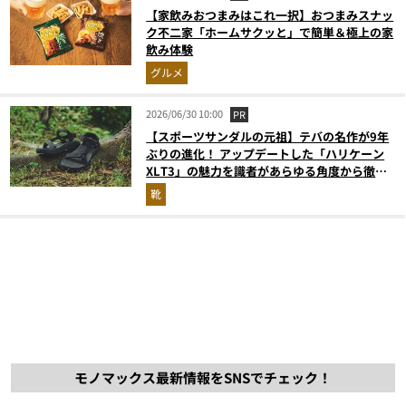
【家飲みおつまみはこれ一択】おつまみスナッ
ク不二家「ホームサクッと」で簡単＆極上の家
飲み体験
グルメ
2026/06/30 10:00
PR
【スポーツサンダルの元祖】テバの名作が9年
ぶりの進化！ アップデートした「ハリケーン
XLT3」の魅力を識者があらゆる角度から徹底
解説！
靴
モノマックス最新情報をSNSでチェック！