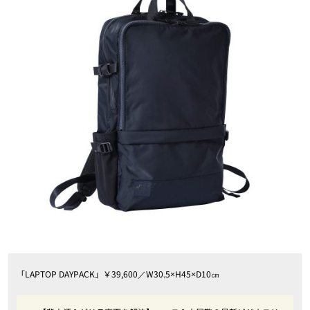
「LAPTOP DAYPACK」￥39,600／W30.5×H45×D10㎝