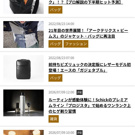
ク」！？【プロ解説の下半期ヒット予測】
バッグ
2022/08/23 14:00
21年目の世界展開！「アークテリクス × ビー
ムス」のジャケット・バッグに再注目
バッグ
ファッション
2022/08/23 07:00
前持ちビズリュックの決定版にレザーモデル初
登場！エースの「ガジェタブル」
バッグ
2026/07/09 12:00
PR
ルーティンが感動体験に！Schickのプレミア
ムライン「プロジスタ」で始めるワンランク上
のヒゲ剃り習慣
雑貨
2026/07/09 10:00
PR