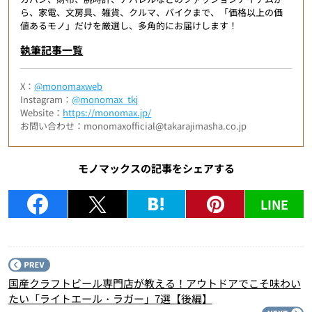
ら、家電、文房具、雑貨、クルマ、バイクまで、「価格以上の価
値あるモノ」だけを厳選し、多角的にお届けします！
執筆記事一覧
X：
@monomaxweb
Instagram：
@monomax_tkj
Website：
https://monomax.jp/
お問い合わせ：monomaxofficial@takarajimasha.co.jp
モノマックスの記事をシェアする
LINE
P
国産クラフトビール専門店が教える！アウトドアでこそ味わい
たい「ライトエール・ラガー」7選【後編】