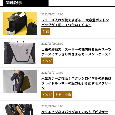
関連記事
2022/09/01 12:00
シューズ入れが使えすぎる！ 大容量ボストン
バッグが１冊に１つ付いてくる！
付録
2022/08/29 16:00
出張の即戦力！スーリーの機内持ち込みスーツ
ケースにすっきりおさまるガーメントケース！
バッグ
2022/08/27 14:00
人気カラーが復活！？グレンロイヤルの新色は
ブライドルレザーの魅力を引き出すモスグリー
ン
バッグ
財布・小物
2022/08/24 18:00
次くるビジネスバッグはその名も「ビズザッ