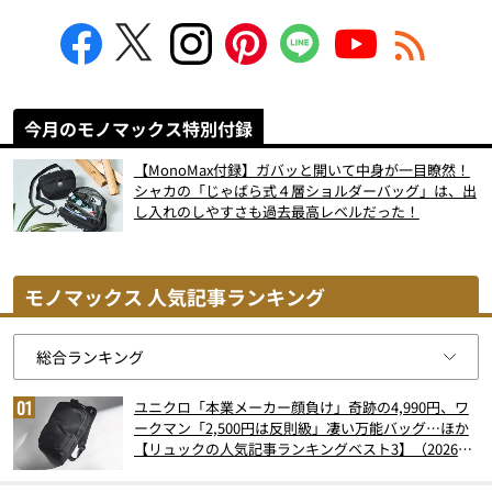
今月のモノマックス特別付録
【MonoMax付録】ガバッと開いて中身が一目瞭然！
シャカの「じゃばら式４層ショルダーバッグ」は、出
し入れのしやすさも過去最高レベルだった！
モノマックス 人気記事ランキング
ユニクロ「本業メーカー顔負け」奇跡の4,990円、ワ
ークマン「2,500円は反則級」凄い万能バッグ…ほか
【リュックの人気記事ランキングベスト3】（2026年
6月版）