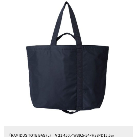
「RAMIDUS TOTE BAG (L)」￥21,450／W39.5-54×H38×D15.5㎝