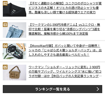
【汗だく通勤からの解放】ユニクロのポロシャツが夏
ビジネスの大正解！オリヒカの透け防止シャツも優
秀。酷暑も涼しい顔で働ける超快適ウエアの実力
【ワークマンの1,590円冷感デニム】vsユニクロ・無
印で比較！猛暑を乗り切る“涼感ロングパンツ”3選を
徹底解剖。接触冷感から綿100%まで決定版
【MonoMax付録】ガバッと開いて中身が一目瞭然！
シャカの「じゃばら式４層ショルダーバッグ」は、出
し入れのしやすさも過去最高レベルだった！
ワークマン「ショルダー⇔リュックに変形」2,900円
の万能サブバッグ、ワイルドシングス“水に強い”初コ
ラボ付録…ほか【休日バッグの人気記事ランキングベ
スト3】（2026年6月版）
ランキング一覧を見る