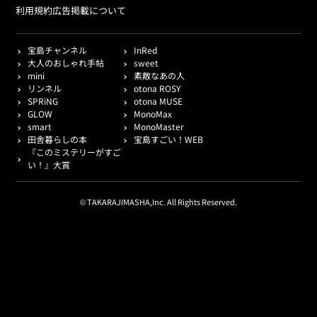
利用規約
広告掲載について
宝島チャンネル
InRed
大人のおしゃれ手帖
sweet
mini
素敵なあの人
リンネル
otona ROSY
SPRiNG
otona MUSE
GLOW
MonoMax
smart
MonoMaster
田舎暮らしの本
宝島すごい！WEB
『このミステリーがすご
い！』大賞
© TAKARAJIMASHA,Inc. All Rights Reserved.