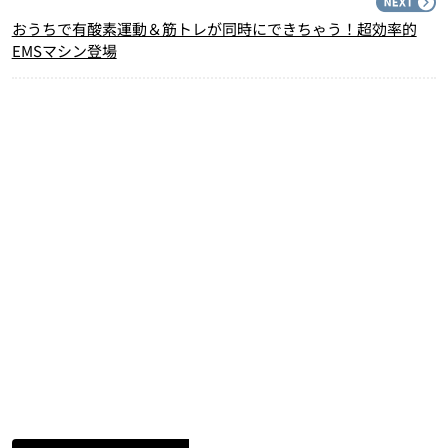
N
おうちで有酸素運動＆筋トレが同時にできちゃう！超効率的
EMSマシン登場