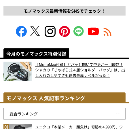
モノマックス最新情報をSNSでチェック！
今月のモノマックス特別付録
【MonoMax付録】ガバッと開いて中身が一目瞭然！
シャカの「じゃばら式４層ショルダーバッグ」は、出
し入れのしやすさも過去最高レベルだった！
モノマックス 人気記事ランキング
ユニクロ「本業メーカー顔負け」奇跡の4,990円、ワ