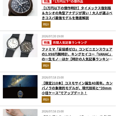
特集
“1万円以下”の傑作品
【1万円以下の傑作時計】タイメックス復刻版
＆カシオの角型アナデジが買い！大人が選ぶべ
きコスパ最強モデルを徹底解説
時計
2026/07/20 19:00
特集
月間人気記事ランキング
ファミマ「妥協感ゼロ」コンビニエンスウェア
の1,998円腕時計、キングセイコー「VANAC」
の一生モノ…ほか【時計の人気記事ランキング
ベスト3】（2026年6月版）
時計
2026/07/18 15:00
【限定210本】コスモサイン誕生40周年。カン
パノラの象徴的モデルが、現代技術と“39mm
小径ケース”でアップデート！
時計
2026/07/16 15:00