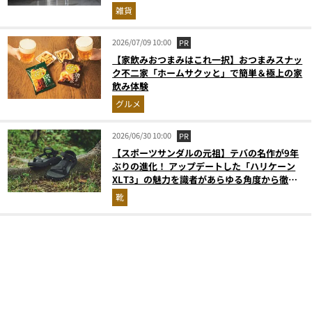
雑貨
2026/07/09 10:00
PR
【家飲みおつまみはこれ一択】おつまみスナッ
ク不二家「ホームサクッと」で簡単＆極上の家
飲み体験
グルメ
2026/06/30 10:00
PR
【スポーツサンダルの元祖】テバの名作が9年
ぶりの進化！ アップデートした「ハリケーン
XLT3」の魅力を識者があらゆる角度から徹底
解説！
靴