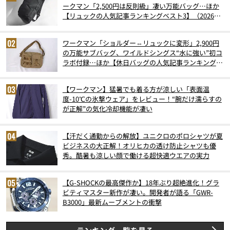
ークマン「2,500円は反則級」凄い万能バッグ…ほか
【リュックの人気記事ランキングベスト3】（2026年
6月版）
ワークマン「ショルダー⇔リュックに変形」2,900円
の万能サブバッグ、ワイルドシングス“水に強い”初コ
ラボ付録…ほか【休日バッグの人気記事ランキングベ
スト3】（2026年6月版）
【ワークマン】猛暑でも着る方が涼しい「表面温
度-10℃の氷撃ウェア」をレビュー！“腕だけ濡らすの
が正解”の気化冷却機能が凄い
【汗だく通勤からの解放】ユニクロのポロシャツが夏
ビジネスの大正解！オリヒカの透け防止シャツも優
秀。酷暑も涼しい顔で働ける超快適ウエアの実力
【G-SHOCKの最高傑作か】18年ぶり超絶進化！グラ
ビティマスター新作が凄い。開発者が語る「GWR-
B3000」最新ムーブメントの衝撃