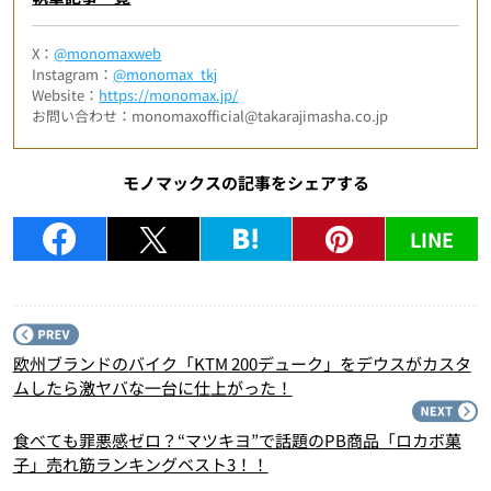
X：
@monomaxweb
Instagram：
@monomax_tkj
Website：
https://monomax.jp/
お問い合わせ：monomaxofficial@takarajimasha.co.jp
モノマックスの記事をシェアする
LINE
P
欧州ブランドのバイク「KTM 200デューク」をデウスがカスタ
ムしたら激ヤバな一台に仕上がった！
N
食べても罪悪感ゼロ？“マツキヨ”で話題のPB商品「ロカボ菓
子」売れ筋ランキングベスト3！！