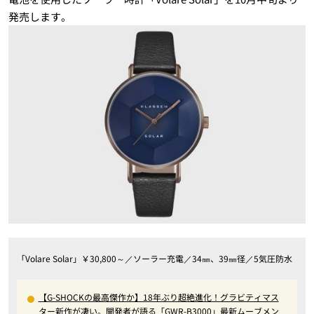
発売します。
「Volare Solar」￥30,800～／ソーラー充電／34㎜、39㎜径／5気圧防水
【G-SHOCKの最高傑作か】18年ぶり超絶進化！グラビティマス
ター新作が凄い。開発者が語る「GWR-B3000」最新ムーブメン