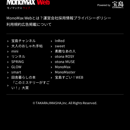
MonoMax Webとは？
運営会社
採用情報
プライバシーポリシー
利用規約
広告掲載について
宝島チャンネル
InRed
大人のおしゃれ手帖
sweet
mini
素敵なあの人
リンネル
otona ROSY
SPRiNG
otona MUSE
GLOW
MonoMax
smart
MonoMaster
田舎暮らしの本
宝島すごい！WEB
『このミステリーがすご
い！』大賞
© TAKARAJIMASHA,Inc. All Rights Reserved.