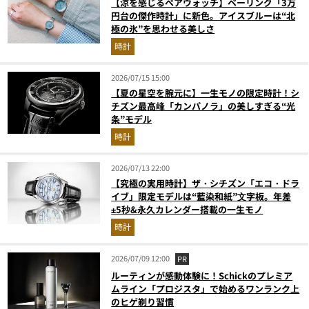
【涼を感じるペアウォッチ】ベーリング「3万
円台の傑作時計」に新色。アイスブルーは“北
極の氷”を思わせる美しさ
時計
2026/07/15 15:00
【夏の星空を腕元に】一生モノの限定時計！シ
チズン最高峰「カンパノラ」の美しすぎる“光
条”モデル
時計
2026/07/13 22:00
【究極の実用時計】ザ・シチズン「エコ・ドラ
イブ」限定モデルは“藍染和紙”⽂字板。年差
±5秒&永久カレンダー搭載の一生モノ
時計
2026/07/09 12:00
PR
ルーティンが感動体験に！Schickのプレミア
ムライン「プロジスタ」で始めるワンランク上
のヒゲ剃り習慣