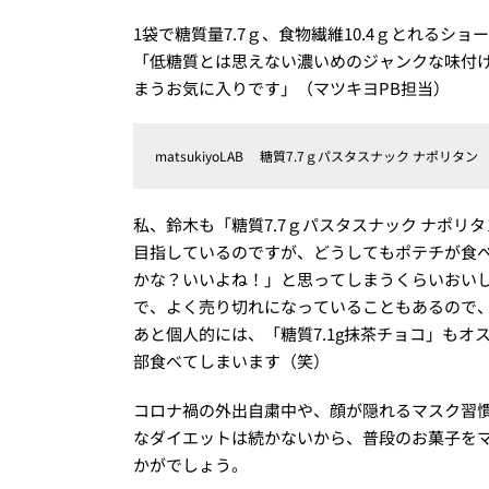
1袋で糖質量7.7ｇ、食物繊維10.4ｇとれる
「低糖質とは思えない濃いめのジャンクな味付け
まうお気に入りです」（マツキヨPB担当）
matsukiyoLAB 糖質7.7ｇパスタスナック ナポリタン 
私、鈴木も「糖質7.7ｇパスタスナック ナポ
目指しているのですが、どうしてもポテチが食べた
かな？いいよね！」と思ってしまうくらいおい
で、よく売り切れになっていることもあるので、
あと個人的には、「糖質7.1g抹茶チョコ」もオ
部食べてしまいます（笑）
コロナ禍の外出自粛中や、顔が隠れるマスク習
なダイエットは続かないから、普段のお菓子をマ
かがでしょう。