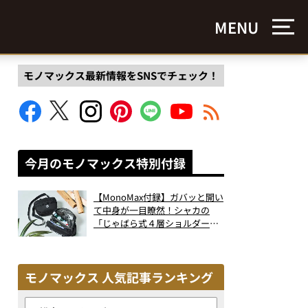
MENU
モノマックス最新情報をSNSでチェック！
今月のモノマックス特別付録
【MonoMax付録】ガバッと開い
て中身が一目瞭然！シャカの
「じゃばら式４層ショルダーバ
ッグ」は、出し入れのしやすさ
も過去最高レベルだった！
モノマックス 人気記事ランキング