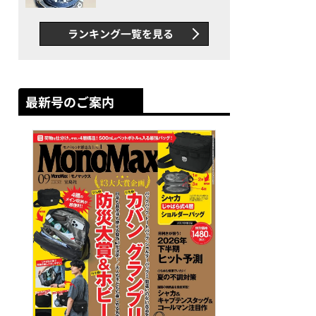
者が語る「GWR-B3000」最
新ムーブメントの衝撃
ランキング一覧を見る
最新号のご案内