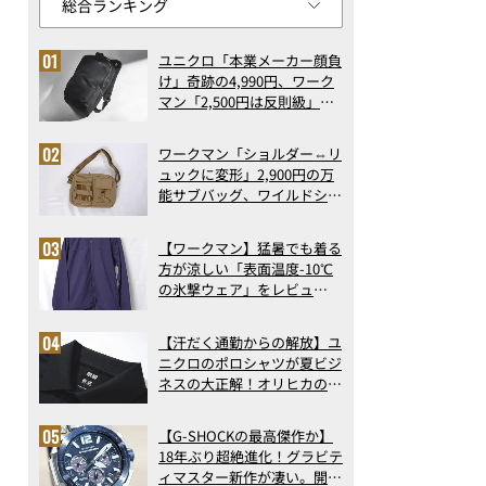
ユニクロ「本業メーカー顔負
け」奇跡の4,990円、ワーク
マン「2,500円は反則級」凄
い万能バッグ…ほか【リュッ
クの人気記事ランキングベス
ワークマン「ショルダー⇔リ
ト3】（2026年6月版）
ュックに変形」2,900円の万
能サブバッグ、ワイルドシン
グス“水に強い”初コラボ付
録…ほか【休日バッグの人気
【ワークマン】猛暑でも着る
記事ランキングベスト3】
方が涼しい「表面温度-10℃
（2026年6月版）
の氷撃ウェア」をレビュ
ー！“腕だけ濡らすのが正
解”の気化冷却機能が凄い
【汗だく通勤からの解放】ユ
ニクロのポロシャツが夏ビジ
ネスの大正解！オリヒカの透
け防止シャツも優秀。酷暑も
涼しい顔で働ける超快適ウエ
【G-SHOCKの最高傑作か】
アの実力
18年ぶり超絶進化！グラビテ
ィマスター新作が凄い。開発