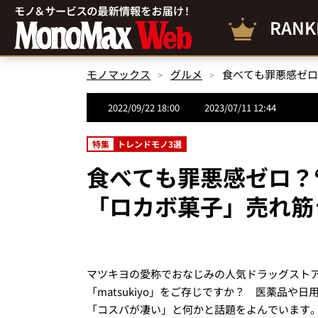
RANK
モノマックス
グルメ
2022/09/22 18:00
2023/07/11 12:44
特集
トレンドモノ3選
食べても罪悪感ゼロ？
「ロカボ菓子」売れ筋
マツキヨの愛称でおなじみの人気ドラッグストア
「matsukiyo」をご存じですか？ 医薬品
「コスパが凄い」と何かと話題をよんでいます