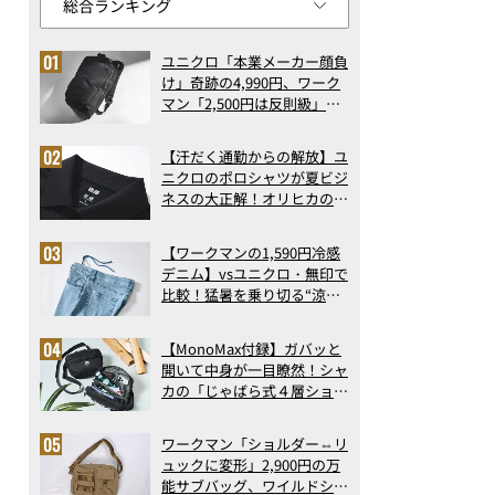
ユニクロ「本業メーカー顔負
け」奇跡の4,990円、ワーク
マン「2,500円は反則級」凄
い万能バッグ…ほか【リュッ
クの人気記事ランキングベス
【汗だく通勤からの解放】ユ
ト3】（2026年6月版）
ニクロのポロシャツが夏ビジ
ネスの大正解！オリヒカの透
け防止シャツも優秀。酷暑も
涼しい顔で働ける超快適ウエ
【ワークマンの1,590円冷感
アの実力
デニム】vsユニクロ・無印で
比較！猛暑を乗り切る“涼感
ロングパンツ”3選を徹底解
剖。接触冷感から綿100%ま
【MonoMax付録】ガバッと
で決定版
開いて中身が一目瞭然！シャ
カの「じゃばら式４層ショル
ダーバッグ」は、出し入れの
しやすさも過去最高レベルだ
ワークマン「ショルダー⇔リ
った！
ュックに変形」2,900円の万
能サブバッグ、ワイルドシン