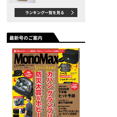
グス“水に強い”初コラボ付
録…ほか【休日バッグの人気
ランキング一覧を見る
記事ランキングベスト3】
（2026年6月版）
最新号のご案内