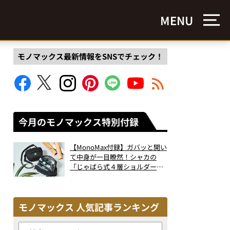
MENU
モノマックス最新情報をSNSでチェック！
今月のモノマックス特別付録
【MonoMax付録】ガバッと開い
て中身が一目瞭然！シャカの
「じゃばら式４層ショルダーバ
ッグ」は、出し入れのしやすさ
も過去最高レベルだった！
モノマックス 人気記事ランキング