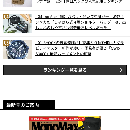
ラボ付録…ほか【休日バッグの人気記事ランキングベ
スト3】（2026年6月版）
【MonoMax付録】ガバッと開いて中身が一目瞭然！
シャカの「じゃばら式４層ショルダーバッグ」は、出
し入れのしやすさも過去最高レベルだった！
【G-SHOCKの最高傑作か】18年ぶり超絶進化！グラ
ビティマスター新作が凄い。開発者が語る「GWR-
B3000」最新ムーブメントの衝撃
ランキング一覧を見る
最新号のご案内