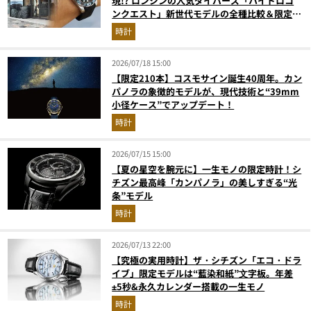
現!? ロンジンの人気ダイバーズ「ハイドロコ
ンクエスト」新世代モデルの全種比較＆限定品
が揃う激アツ空間へ！
時計
2026/07/18 15:00
【限定210本】コスモサイン誕生40周年。カン
パノラの象徴的モデルが、現代技術と“39mm
小径ケース”でアップデート！
時計
2026/07/15 15:00
【夏の星空を腕元に】一生モノの限定時計！シ
チズン最高峰「カンパノラ」の美しすぎる“光
条”モデル
時計
2026/07/13 22:00
【究極の実用時計】ザ・シチズン「エコ・ドラ
イブ」限定モデルは“藍染和紙”⽂字板。年差
±5秒&永久カレンダー搭載の一生モノ
時計