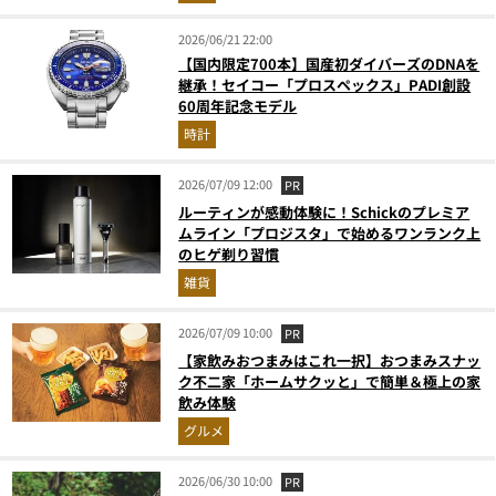
2026/06/21 22:00
【国内限定700本】国産初ダイバーズのDNAを
継承！セイコー「プロスペックス」PADI創設
60周年記念モデル
時計
2026/07/09 12:00
PR
ルーティンが感動体験に！Schickのプレミア
ムライン「プロジスタ」で始めるワンランク上
のヒゲ剃り習慣
雑貨
2026/07/09 10:00
PR
【家飲みおつまみはこれ一択】おつまみスナッ
ク不二家「ホームサクッと」で簡単＆極上の家
飲み体験
グルメ
2026/06/30 10:00
PR