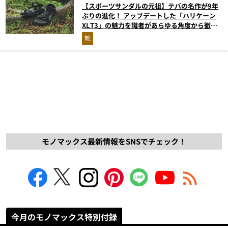
【スポーツサンダルの元祖】テバの名作が9年
ぶりの進化！ アップデートした「ハリケーン
XLT3」の魅力を識者があらゆる角度から徹底
解説！
靴
モノマックス最新情報をSNSでチェック！
今月のモノマックス特別付録