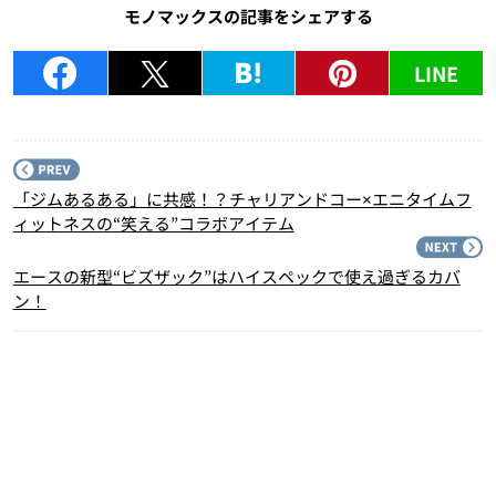
モノマックスの記事をシェアする
LINE
P
「ジムあるある」に共感！？チャリアンドコー×エニタイムフ
ィットネスの“笑える”コラボアイテム
N
エースの新型“ビズザック”はハイスペックで使え過ぎるカバ
ン！