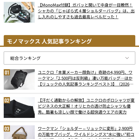
【MonoMax付録】ガバッと開いて中身が一目瞭然！
シャカの「じゃばら式４層ショルダーバッグ」は、出
し入れのしやすさも過去最高レベルだった！
モノマックス 人気記事ランキング
ユニクロ「本業メーカー顔負け」奇跡の4,990円、ワ
ークマン「2,500円は反則級」凄い万能バッグ…ほか
【リュックの人気記事ランキングベスト3】（2026年
6月版）
【汗だく通勤からの解放】ユニクロのポロシャツが夏
ビジネスの大正解！オリヒカの透け防止シャツも優
秀。酷暑も涼しい顔で働ける超快適ウエアの実力
ワークマン「ショルダー⇔リュックに変形」2,900円
の万能サブバッグ、ワイルドシングス“水に強い”初コ