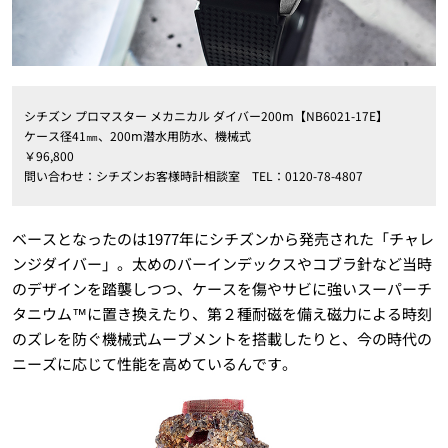
シチズン プロマスター メカニカル ダイバー200ⅿ【NB6021-17E】
ケース径41㎜、200ⅿ潜水用防水、機械式
￥96,800
問い合わせ：シチズンお客様時計相談室 TEL：0120-78-4807
ベースとなったのは1977年にシチズンから発売された「チャレ
ンジダイバー」。太めのバーインデックスやコブラ針など当時
のデザインを踏襲しつつ、ケースを傷やサビに強いスーパーチ
タニウム™に置き換えたり、第２種耐磁を備え磁力による時刻
のズレを防ぐ機械式ムーブメントを搭載したりと、今の時代の
ニーズに応じて性能を高めているんです。