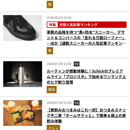
ランキングベスト3】（2026年5月版）
靴
2026/06/24 19:00
特集
月間人気記事ランキング
革靴の品格を持つ“黒×防水”スニーカー、デサ
ント＆コンバースの「走れる万能ローファー」
…ほか【通勤スニーカーの人気記事ランキング
ベスト3】（2026年5月版）
靴
2026/07/09 12:00
PR
ルーティンが感動体験に！Schickのプレミア
ムライン「プロジスタ」で始めるワンランク上
のヒゲ剃り習慣
雑貨
2026/07/09 10:00
PR
【家飲みおつまみはこれ一択】おつまみスナッ
ク不二家「ホームサクッと」で簡単＆極上の家
飲み体験
グルメ