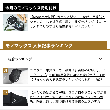
今月のモノマックス特別付録
【MonoMax付録】ガバッと開いて中身が一目瞭然！
シャカの「じゃばら式４層ショルダーバッグ」は、出
し入れのしやすさも過去最高レベルだった！
モノマックス 人気記事ランキング
ユニクロ「本業メーカー顔負け」奇跡の4,990円、ワ
ークマン「2,500円は反則級」凄い万能バッグ…ほか
【リュックの人気記事ランキングベスト3】（2026年
6月版）
【汗だく通勤からの解放】ユニクロのポロシャツが夏
ビジネスの大正解！オリヒカの透け防止シャツも優
秀。酷暑も涼しい顔で働ける超快適ウエアの実力