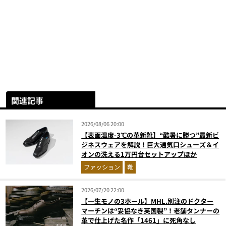
関連記事
2026/08/06 20:00
【表面温度-3℃の革新靴】“酷暑に勝つ”最新ビ
ジネスウェアを解説！巨大通気口シューズ＆イ
オンの洗える1万円台セットアップほか
ファッション
靴
2026/07/20 22:00
【一生モノの3ホール】MHL.別注のドクター
マーチンは“妥協なき英国製”！老舗タンナーの
革で仕上げた名作「1461」に死角なし