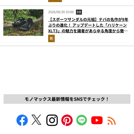
2026/06/30 10:00
PR
【スポーツサンダルの元祖】テバの名作が9年
ぶりの進化！ アップデートした「ハリケーン
XLT3」の魅力を識者があらゆる角度から徹底
解説！
靴
モノマックス最新情報をSNSでチェック！