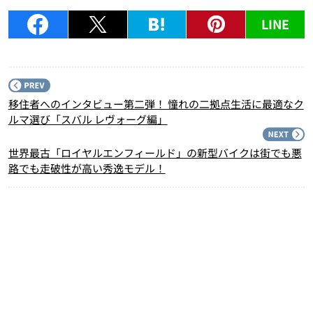
LINE
P
移住者へのインタビュー第二弾！ 憧れの二拠点生活に最適なク
ルマ選び「スバル レヴォーグ編」
N
世界最古「ロイヤルエンフィールド」の新型バイクは街でも悪
路でも走破性が高い秀逸モデル！