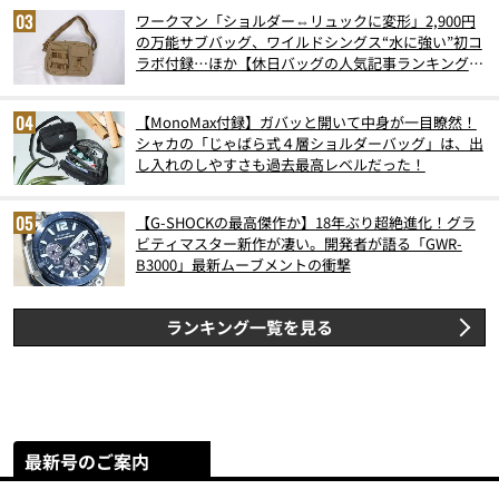
ワークマン「ショルダー⇔リュックに変形」2,900円
の万能サブバッグ、ワイルドシングス“水に強い”初コ
ラボ付録…ほか【休日バッグの人気記事ランキングベ
スト3】（2026年6月版）
【MonoMax付録】ガバッと開いて中身が一目瞭然！
シャカの「じゃばら式４層ショルダーバッグ」は、出
し入れのしやすさも過去最高レベルだった！
【G-SHOCKの最高傑作か】18年ぶり超絶進化！グラ
ビティマスター新作が凄い。開発者が語る「GWR-
B3000」最新ムーブメントの衝撃
ランキング一覧を見る
最新号のご案内