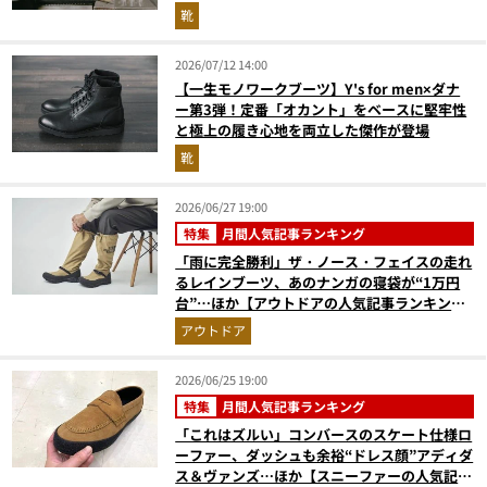
靴
2026/07/12 14:00
【一生モノワークブーツ】Y's for men×ダナ
ー第3弾！定番「オカント」をベースに堅牢性
と極上の履き心地を両立した傑作が登場
靴
2026/06/27 19:00
特集
月間人気記事ランキング
「雨に完全勝利」ザ・ノース・フェイスの走れ
るレインブーツ、あのナンガの寝袋が“1万円
台”…ほか【アウトドアの人気記事ランキング
ベスト3】（2026年5月版）
アウトドア
2026/06/25 19:00
特集
月間人気記事ランキング
「これはズルい」コンバースのスケート仕様ロ
ーファー、ダッシュも余裕“ドレス顔”アディダ
ス＆ヴァンズ…ほか【スニーファーの人気記事