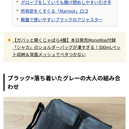
グローブをしていても開け閉めしやすい引き手
所有欲をくすぐる「Marmot」ロゴ
軽量で使いやすいブラックのアジャスター
【ガバッと開くじゃばら4層】本日発売MonoMax付録
「シャカ」のショルダーバッグが凄すぎる！500mLペッ
ト収納＆背面メッシュでベタつかない
ブラック×落ち着いたグレーの大人の組み合
わせ