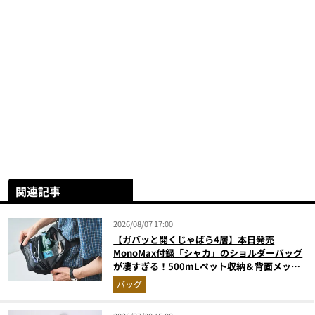
関連記事
2026/08/07 17:00
【ガバッと開くじゃばら4層】本日発売
MonoMax付録「シャカ」のショルダーバッグ
が凄すぎる！500mLペット収納＆背面メッシ
ュでベタつかない
バッグ