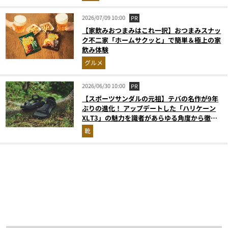
2026/07/09 10:00
PR
【家飲みおつまみはこれ一択】おつまみスナッ
ク不二家「ホームサクッと」で簡単＆極上の家
飲み体験
グルメ
2026/06/30 10:00
PR
【スポーツサンダルの元祖】テバの名作が9年
ぶりの進化！ アップデートした「ハリケーン
XLT3」の魅力を識者があらゆる角度から徹底
解説！
靴