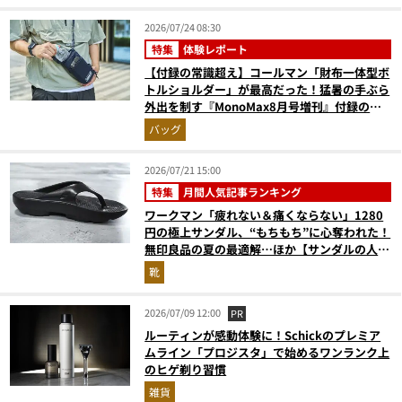
2026/07/24 08:30
特集
体験レポート
【付録の常識超え】コールマン「財布一体型ボ
トルショルダー」が最高だった！猛暑の手ぶら
外出を制す『MonoMax8月号増刊』付録の実
力をスタイリストが徹底レポ
バッグ
2026/07/21 15:00
特集
月間人気記事ランキング
ワークマン「疲れない＆痛くならない」1280
円の極上サンダル、“もちもち”に心奪われた！
無印良品の夏の最適解…ほか【サンダルの人気
記事ランキングベスト3】（2026年6月版）
靴
2026/07/09 12:00
PR
ルーティンが感動体験に！Schickのプレミア
ムライン「プロジスタ」で始めるワンランク上
のヒゲ剃り習慣
雑貨