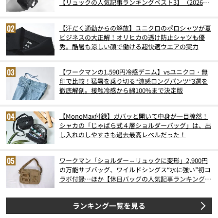
【リュックの人気記事ランキングベスト3】（2026年
6月版）
【汗だく通勤からの解放】ユニクロのポロシャツが夏
ビジネスの大正解！オリヒカの透け防止シャツも優
秀。酷暑も涼しい顔で働ける超快適ウエアの実力
【ワークマンの1,590円冷感デニム】vsユニクロ・無
印で比較！猛暑を乗り切る“涼感ロングパンツ”3選を
徹底解剖。接触冷感から綿100%まで決定版
【MonoMax付録】ガバッと開いて中身が一目瞭然！
シャカの「じゃばら式４層ショルダーバッグ」は、出
し入れのしやすさも過去最高レベルだった！
ワークマン「ショルダー⇔リュックに変形」2,900円
の万能サブバッグ、ワイルドシングス“水に強い”初コ
ラボ付録…ほか【休日バッグの人気記事ランキングベ
スト3】（2026年6月版）
ランキング一覧を見る