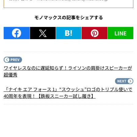
モノマックスの記事をシェアする
LINE
P
ワイヤレスなのに遅延知らず！ライソンの肩掛けスピーカーが
超優秀
N
「ナイキ エア フォース 1」“スウッシュ”ロゴのトリプル使いで
40周年を表現！【鉄板スニーカー試し履き】