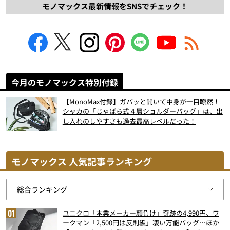
モノマックス最新情報をSNSでチェック！
今月のモノマックス特別付録
【MonoMax付録】ガバッと開いて中身が一目瞭然！
シャカの「じゃばら式４層ショルダーバッグ」は、出
し入れのしやすさも過去最高レベルだった！
モノマックス 人気記事ランキング
ユニクロ「本業メーカー顔負け」奇跡の4,990円、ワ
ークマン「2,500円は反則級」凄い万能バッグ…ほか