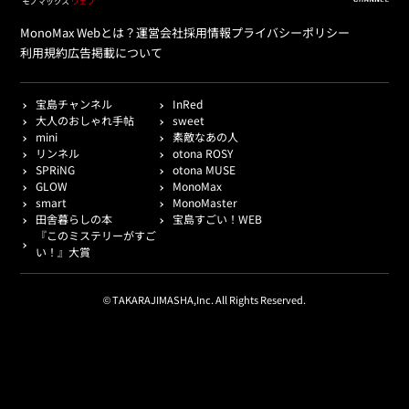
MonoMax Webとは？
運営会社
採用情報
プライバシーポリシー
利用規約
広告掲載について
宝島チャンネル
InRed
大人のおしゃれ手帖
sweet
mini
素敵なあの人
リンネル
otona ROSY
SPRiNG
otona MUSE
GLOW
MonoMax
smart
MonoMaster
田舎暮らしの本
宝島すごい！WEB
『このミステリーがすご
い！』大賞
© TAKARAJIMASHA,Inc. All Rights Reserved.