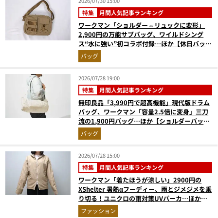
2026/07/30 15:00
特集
月間人気記事ランキング
ワークマン「ショルダー⇔リュックに変形」
2,900円の万能サブバッグ、ワイルドシング
ス“水に強い”初コラボ付録…ほか【休日バッグ
の人気記事ランキングベスト3】（2026年6月
バッグ
版）
2026/07/28 19:00
特集
月間人気記事ランキング
無印良品「3,990円で超高機能」現代版ドラム
バッグ、ワークマン「容量2.5倍に変身」三刀
流の1,900円バッグ…ほか【ショルダーバッグ
の人気記事ランキングベスト3】（2026年6月
バッグ
版）
2026/07/28 15:00
特集
月間人気記事ランキング
ワークマン「着たほうが涼しい」2900円の
XShelter 暑熱αフーディー、雨とジメジメを乗
り切る！ユニクロの雨対策UVパーカ…ほか
【アウターの人気記事ランキングベスト3】
ファッション
（2026年6月版）