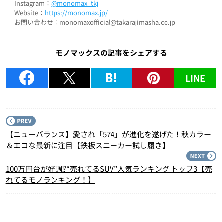
Instagram：
@monomax_tkj
Website：
https://monomax.jp/
お問い合わせ：monomaxofficial@takarajimasha.co.jp
モノマックスの記事をシェアする
LINE
P
【ニューバランス】愛され「574」が進化を遂げた！秋カラー
＆エコな最新に注目【鉄板スニーカー試し履き】
N
100万円台が好調⁉“売れてるSUV”人気ランキング トップ3【売
れてるモノランキング！】