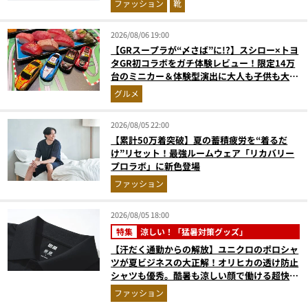
ファッション
靴
2026/08/06 19:00
【GRスープラが“〆さば”に!?】スシロー×トヨ
タGR初コラボをガチ体験レビュー！限定14万
台のミニカー＆体験型演出に大人も子供も大興
奮間違いなし
グルメ
2026/08/05 22:00
【累計50万着突破】夏の蓄積疲労を“着るだ
け”リセット！最強ルームウェア「リカバリー
プロラボ」に新色登場
ファッション
2026/08/05 18:00
特集
涼しい！「猛暑対策グッズ」
【汗だく通勤からの解放】ユニクロのポロシャ
ツが夏ビジネスの大正解！オリヒカの透け防止
シャツも優秀。酷暑も涼しい顔で働ける超快適
ウエアの実力
ファッション