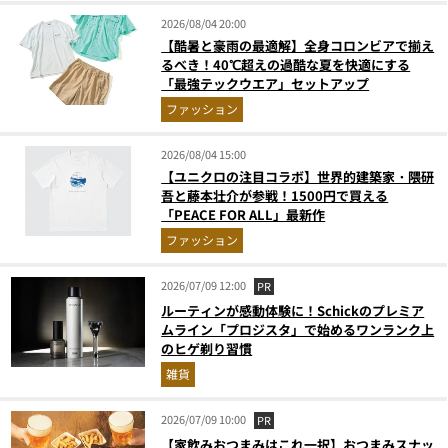
2026/08/04 20:00
【酷暑と豪雨の最適解】全身コロンビアで揃え
るべき！40℃超えの過酷な夏を快適にする
「最強テックウエア」セットアップ
ファッション
2026/08/04 15:00
【ユニクロの注目コラボ】世界的建築家・隈研
吾と藤本壮介が参戦！1500円で買える
「PEACE FOR ALL」最新作
ファッション
2026/07/09 12:00
PR
ルーティンが感動体験に！Schickのプレミア
ムライン「プロジスタ」で始めるワンランク上
のヒゲ剃り習慣
雑貨
2026/07/09 10:00
PR
【家飲みおつまみはこれ一択】おつまみスナッ