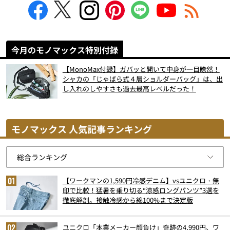
今月のモノマックス特別付録
【MonoMax付録】ガバッと開いて中身が一目瞭然！
シャカの「じゃばら式４層ショルダーバッグ」は、出
し入れのしやすさも過去最高レベルだった！
モノマックス 人気記事ランキング
【ワークマンの1,590円冷感デニム】vsユニクロ・無
印で比較！猛暑を乗り切る“涼感ロングパンツ”3選を
徹底解剖。接触冷感から綿100%まで決定版
ユニクロ「本業メーカー顔負け」奇跡の4,990円、ワ