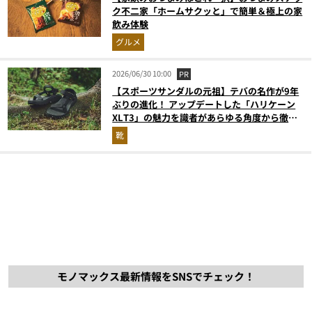
ク不二家「ホームサクッと」で簡単＆極上の家
飲み体験
グルメ
2026/06/30 10:00
PR
【スポーツサンダルの元祖】テバの名作が9年
ぶりの進化！ アップデートした「ハリケーン
XLT3」の魅力を識者があらゆる角度から徹底
解説！
靴
モノマックス最新情報をSNSでチェック！