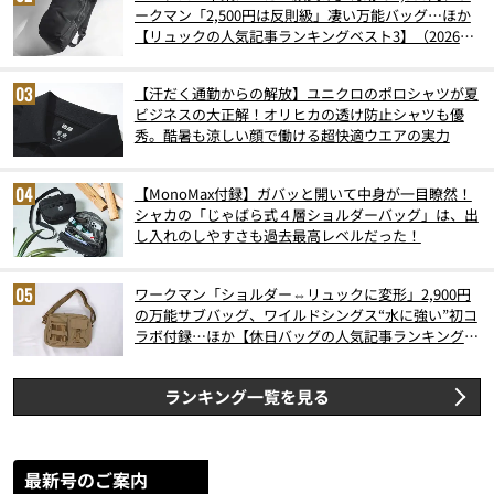
ークマン「2,500円は反則級」凄い万能バッグ…ほか
【リュックの人気記事ランキングベスト3】（2026年
6月版）
【汗だく通勤からの解放】ユニクロのポロシャツが夏
ビジネスの大正解！オリヒカの透け防止シャツも優
秀。酷暑も涼しい顔で働ける超快適ウエアの実力
【MonoMax付録】ガバッと開いて中身が一目瞭然！
シャカの「じゃばら式４層ショルダーバッグ」は、出
し入れのしやすさも過去最高レベルだった！
ワークマン「ショルダー⇔リュックに変形」2,900円
の万能サブバッグ、ワイルドシングス“水に強い”初コ
ラボ付録…ほか【休日バッグの人気記事ランキングベ
スト3】（2026年6月版）
ランキング一覧を見る
最新号のご案内