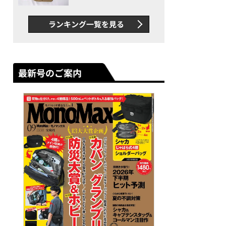
グス“水に強い”初コラボ付
録…ほか【休日バッグの人気
ランキング一覧を見る
記事ランキングベスト3】
（2026年6月版）
最新号のご案内