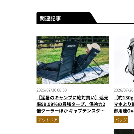
関連記事
2026/07/30 08:30
2026/07/26
【猛暑のキャンプに絶対買い】遮光
【約130
率99.99％の最強タープ、保冷力2
マホより軽
倍クーラーほか キャプテンスタッ
御用達Ov
グの快適ギア6選を徹底解説
イダー素
アウトドア
バッグ