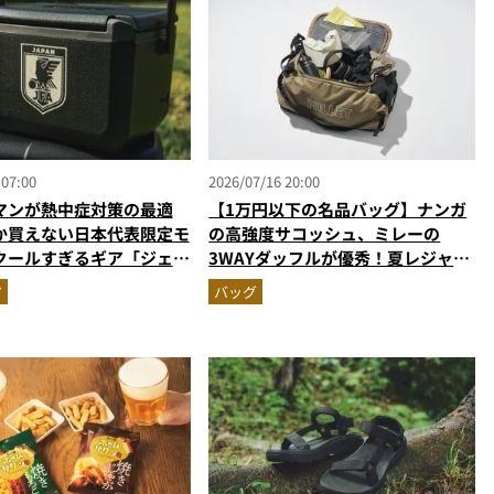
 07:00
2026/07/16 20:00
マンが熱中症対策の最適
【1万円以下の名品バッグ】ナンガ
か買えない日本代表限定モ
の高強度サコッシュ、ミレーの
クールすぎるギア「ジェッ
3WAYダッフルが優秀！夏レジャー
ク」を解説。夏のスポーツ
の絶対的エース2選
ア
バッグ
ジャーの強い味方