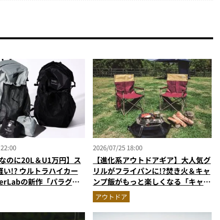
 22:00
2026/07/25 18:00
gなのに20L＆U1万円】ス
【進化系アウトドアギア】大人気グ
い!? ウルトラハイカー
リルがフライパンに!?焚き火＆キャ
erLabの新作「パラグラ
ンプ飯がもっと楽しくなる「キャプ
材バックパック」に大注目
テンスタッグの最強ギア」4選
アウトドア