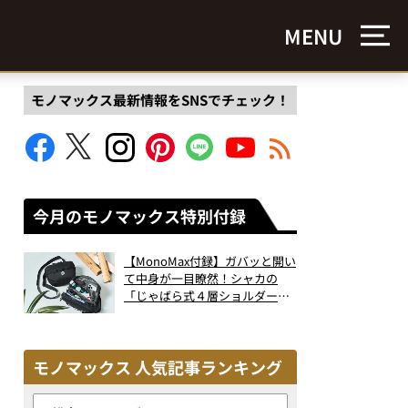
MENU
モノマックス最新情報をSNSでチェック！
今月のモノマックス特別付録
【MonoMax付録】ガバッと開い
て中身が一目瞭然！シャカの
「じゃばら式４層ショルダーバ
ッグ」は、出し入れのしやすさ
も過去最高レベルだった！
モノマックス 人気記事ランキング