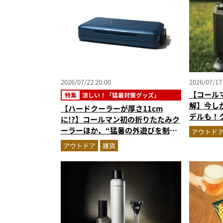
2026/07/22 20:00
2026/07/17
【コール
特集
涼しい！「猛暑対策グッズ」
解】今し
【ハードクーラーが厚さ11cm
デルも！
に!?】コールマン初の折りたたみク
トブラッ
ーラーほか、“猛暑の外遊びを制
アウトド
応援＆レ
覇”するためのクールギア傑作3選
アウトドア
雑貨