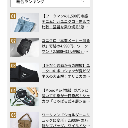
【ワークマンの1,590円冷感
デニム】vsユニクロ・無印で
比較！猛暑を乗り切る“涼感
ロングパンツ”3選を徹底解
剖。接触冷感から綿100%ま
ユニクロ「本業メーカー顔負
で決定版
け」奇跡の4,990円、ワーク
マン「2,500円は反則級」凄
い万能バッグ…ほか【リュッ
クの人気記事ランキングベス
【汗だく通勤からの解放】ユ
ト3】（2026年6月版）
ニクロのポロシャツが夏ビジ
ネスの大正解！オリヒカの透
け防止シャツも優秀。酷暑も
涼しい顔で働ける超快適ウエ
【MonoMax付録】ガバッと
アの実力
開いて中身が一目瞭然！シャ
カの「じゃばら式４層ショル
ダーバッグ」は、出し入れの
しやすさも過去最高レベルだ
ワークマン「ショルダー⇔リ
った！
ュックに変形」2,900円の万
能サブバッグ、ワイルドシン