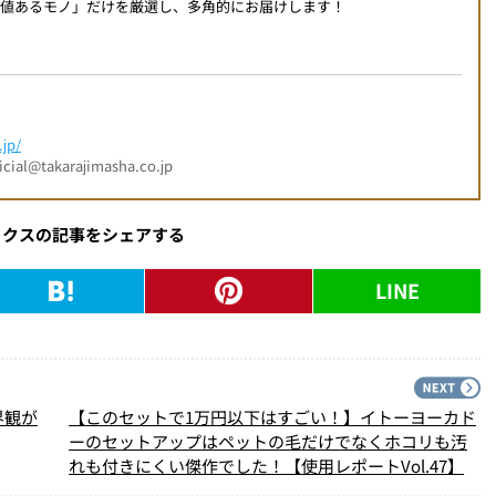
値あるモノ」だけを厳選し、多角的にお届けします！
jp/
l@takarajimasha.co.jp
ックスの記事をシェアする
LINE
PREV
N
界観が
【このセットで1万円以下はすごい！】イトーヨーカド
ーのセットアップはペットの毛だけでなくホコリも汚
れも付きにくい傑作でした！【使用レポートVol.47】