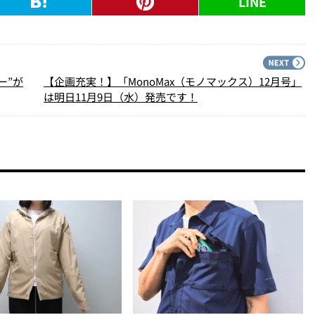
LINE
PREV
N
ー”が
【企画充実！】「MonoMax（モノマックス）12月号」
は明日11月9日（水）発売です！