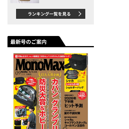
グス“水に強い”初コラボ付
録…ほか【休日バッグの人気
ランキング一覧を見る
記事ランキングベスト3】
（2026年6月版）
最新号のご案内