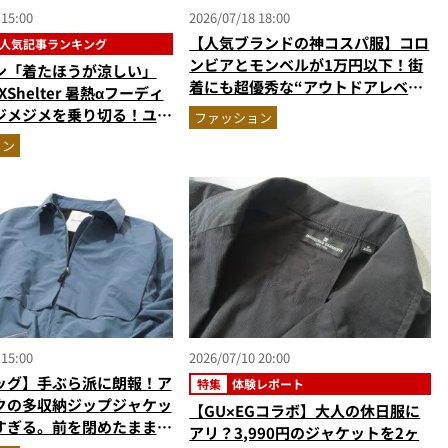
 15:00
2026/07/18 18:00
【人気ブランドの神コスパ服】コロ
人気記事ランキング
ンビアとモンベルが1万円以下！街
ン「着たほうが涼しい」
着にも超優秀な“アウトドアレベ
XShelter 暑熱αフーディ
ル”の高機能ウエア2選を徹底解説
ジメジメを乗り切る！ユニ
ファッション
対策UVパーカ…ほか【ア
ョン
人気記事ランキングベスト
26年6月版）
 15:00
2026/07/10 20:00
ッグ】手ぶら派に朗報！ア
特集
体験レポート
クの多収納ジップジャケッ
【GU×EGコラボ】大人の休日服に
すぎる。前を閉めたまま荷
アリ？3,990円のジャケットを2ヶ