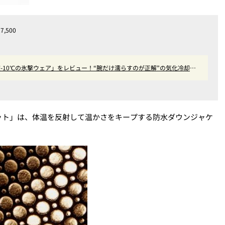
500
-10℃の氷撃ウェア」をレビュー！“腕だけ濡らすのが正解”の気化冷却機
ット」は、体温を反射して温かさをキープする防水ダウンジャケ