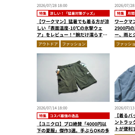
2026/07/28 18:00
2026/07/28
特集
涼しい！「猛暑対策グッズ」
特集
月間
【ワークマン】猛暑でも着る方が涼
ワークマ
しい「表面温度-10℃の氷撃ウェ
2900円の
ア」をレビュー！“腕だけ濡らすの
ー、雨と
が正解”の気化冷却機能が凄い
クロの雨
アウトドア
ファッション
ファッシ
ウターの
3】（20
2026/07/14 18:00
2026/07/13
【着るバ
特集
コスパ最強の逸品
ントラッ
【ユニクロ】プロ絶賛「4000円以
トが便利
下の夏服」傑作3選。手ぶらOKの多