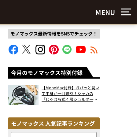
MENU
モノマックス最新情報をSNSでチェック！
今月のモノマックス特別付録
【MonoMax付録】ガバッと開い
て中身が一目瞭然！シャカの
「じゃばら式４層ショルダーバ
ッグ」は、出し入れのしやすさ
も過去最高レベルだった！
モノマックス 人気記事ランキング