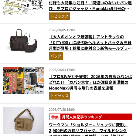
付録も大特集も注目！「間違いのないカバン選
び」をプロがジャッジ・MonoMax9月号の目
次を公開
トピックス
2026/08/05 15:00
【大人のオンオフ最強鞄】アントラックの
「CITY/DS」に現代版ヘルメットバッグ＆三日
月型が登場！秋服に絶対合う新色モールブラウ
ンが傑作
バッグ
2026/08/03 17:00
【プロ9名がガチ審査】2026年の最高カバンは
どれだ!? 「カバン大賞」ほか注目企画満載の
MonoMax9月号＆増刊の表紙を速報
トピックス
2026/07/30 15:00
特集
月間人気記事ランキング
ワークマン「ショルダー⇔リュックに変形」
2,900円の万能サブバッグ、ワイルドシング