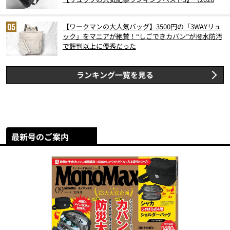
6月版）
【ワークマンの大人気バッグ】3500円の「3WAYリュ
ック」をマニアが絶賛！“しごできカバン”が撥水防汚
で評判以上に優秀だった
ランキング一覧を見る
最新号のご案内