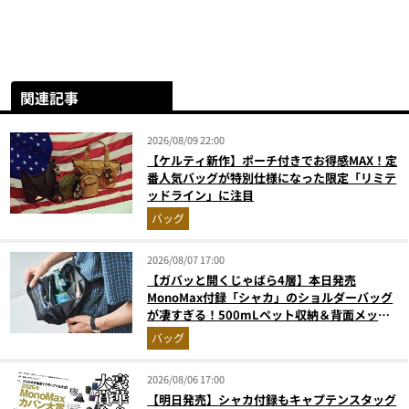
関連記事
2026/08/09 22:00
【ケルティ新作】ポーチ付きでお得感MAX！定
番人気バッグが特別仕様になった限定「リミテ
ッドライン」に注目
バッグ
2026/08/07 17:00
【ガバッと開くじゃばら4層】本日発売
MonoMax付録「シャカ」のショルダーバッグ
が凄すぎる！500mLペット収納＆背面メッシ
ュでベタつかない
バッグ
2026/08/06 17:00
【明日発売】シャカ付録もキャプテンスタッグ