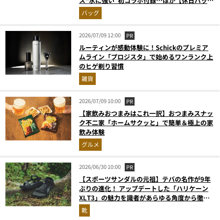
ス“水に強い”初コラボ付録…ほか【休日バッグ
の人気記事ランキングベスト3】（2026年6月
バッグ
版）
2026/07/09 12:00
PR
ルーティンが感動体験に！Schickのプレミア
ムライン「プロジスタ」で始めるワンランク上
のヒゲ剃り習慣
雑貨
2026/07/09 10:00
PR
【家飲みおつまみはこれ一択】おつまみスナッ
ク不二家「ホームサクッと」で簡単＆極上の家
飲み体験
グルメ
2026/06/30 10:00
PR
【スポーツサンダルの元祖】テバの名作が9年
ぶりの進化！ アップデートした「ハリケーン
XLT3」の魅力を識者があらゆる角度から徹底
解説！
靴