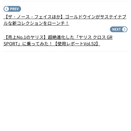
P
【ザ・ノース・フェイスほか】ゴールドウインがサステイナブ
ルな新コレクションをローンチ！
N
【売上No.1のヤリス】超絶進化した「ヤリス クロス GR
SPORT」に乗ってみた！【使用レポートVol.52】