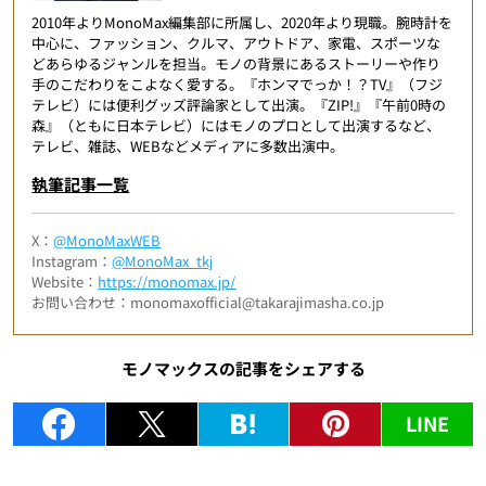
2010年よりMonoMax編集部に所属し、2020年より現職。腕時計を
中心に、ファッション、クルマ、アウトドア、家電、スポーツな
どあらゆるジャンルを担当。モノの背景にあるストーリーや作り
手のこだわりをこよなく愛する。『ホンマでっか！？TV』（フジ
テレビ）には便利グッズ評論家として出演。『ZIP!』『午前0時の
森』（ともに日本テレビ）にはモノのプロとして出演するなど、
テレビ、雑誌、WEBなどメディアに多数出演中。
執筆記事一覧
X：
@MonoMaxWEB
Instagram：
@MonoMax_tkj
Website：
https://monomax.jp/
お問い合わせ：monomaxofficial@takarajimasha.co.jp
モノマックスの記事をシェアする
LINE