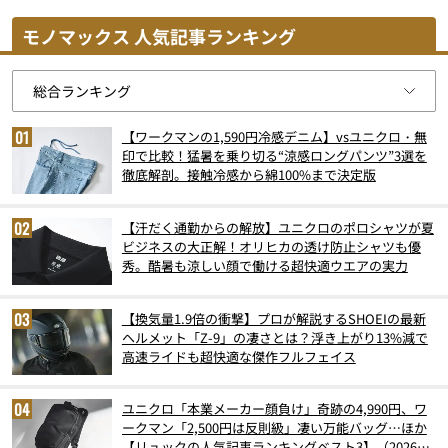
モノマックス 人気記事ランキング
【ワークマンの1,590円冷感デニム】vsユニクロ・無
印で比較！猛暑を乗り切る“涼感ロングパンツ”3選を
徹底解剖。接触冷感から綿100%まで決定版
【汗だく通勤からの解放】ユニクロのポロシャツが夏
ビジネスの大正解！オリヒカの透け防止シャツも優
秀。酷暑も涼しい顔で働ける超快適ウエアの実力
【換気量1.9倍の衝撃】プロが解説するSHOEIの最新
ヘルメット「Z-9」の凄さとは？浮き上がり13%減で
高速ライドも超快適な傑作フルフェイス
ユニクロ「本業メーカー顔負け」奇跡の4,990円、ワ
ークマン「2,500円は反則級」凄い万能バッグ…ほか
【リュックの人気記事ランキングベスト3】（2026年